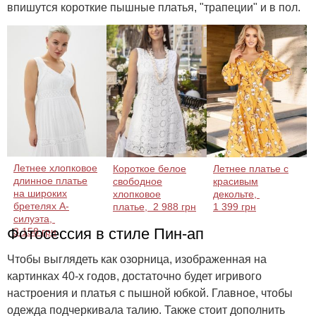
впишутся короткие пышные платья, "трапеции" и в пол.
Летнее хлопковое
Короткое белое
Летнее платье с
длинное платье
свободное
красивым
на широких
хлопковое
декольте,
бретелях А-
платье,
2 988 грн
1 399 грн
силуэта,
Фотосессия в стиле Пин-ап
3 158 грн
Чтобы выглядеть как озорница, изображенная на
картинках 40-х годов, достаточно будет игривого
настроения и платья с пышной юбкой. Главное, чтобы
одежда подчеркивала талию. Также стоит дополнить