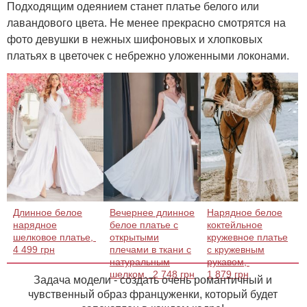
Подходящим одеянием станет платье белого или
лавандового цвета. Не менее прекрасно смотрятся на
фото девушки в нежных шифоновых и хлопковых
платьях в цветочек с небрежно уложенными локонами.
Длинное белое
Вечернее длинное
Нарядное белое
нарядное
белое платье с
коктейльное
шелковое платье,
открытыми
кружевное платье
4 499 грн
плечами в ткани с
с кружевным
натуральным
рукавом,
шелком,
2 748 грн
1 879 грн
Задача модели - создать очень романтичный и
чувственный образ француженки, который будет