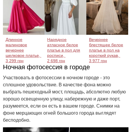
Длинное
Нарядное
Вечернее
малиновое
атласное белое
блестящее белое
вечернее
платье в пол для
платье в пол на
шелковое платье,
росписи,
короткий рукав,
3 299 грн
2 698 грн
3 977 грн
Ночная фотосессия в городе
Участвовать в фотосессии в ночном городе - это
сплошное удовольствие. В качестве фона можно
выбрать пешеходный мост, площадь, абсолютно любую
хорошо освещенную улицу, набережную и даже порт,
разумеется, если он есть в вашем городе. Снимки на
фоне мерцающих огней большого города выглядят
бесподобно.