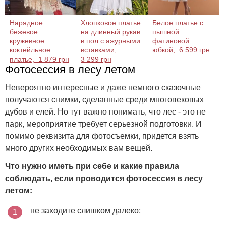
Нарядное
Хлопковое платье
Белое платье с
бежевое
на длинный рукав
пышной
кружевное
в пол с ажурными
фатиновой
коктейльное
вставками,
юбкой,
6 599 грн
платье,
1 879 грн
3 299 грн
Фотосессия в лесу летом
Невероятно интересные и даже немного сказочные
получаются снимки, сделанные среди многовековых
дубов и елей. Но тут важно понимать, что лес - это не
парк, мероприятие требует серьезной подготовки. И
помимо реквизита для фотосъемки, придется взять
много других необходимых вам вещей.
Что нужно иметь при себе и какие правила
соблюдать, если проводится фотосессия в лесу
летом:
не заходите слишком далеко;