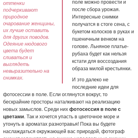
поле можно провести и
оттенки
после сбора урожая.
подчеркивают
природное
Интересные снимки
очарование женщины,
получатся в стоге сена, с
их лучше оставить
букетом колосков в руках и
для других поводов.
пшеничным венком на
Одеяние нюдового
голове. Льняное платье-
цвета будет
рубаха будет как нельзя
сливаться и
кстати для воссоздания
выглядеть
образа милой крестьянки.
невыразительно на
снимках.
И это далеко не
последние идеи для
фотосессии в поле. Если оглянутся вокруг, то
бескрайние просторы наталкивают на реализацию
новых замыслов. Среди них
фотосессия в поле с
цветами
. Так и хочется упасть в цветочное море и
утонуть в ароматах разнотравья! Пока вы будете
наслаждаться окружающей вас природой, фотограф