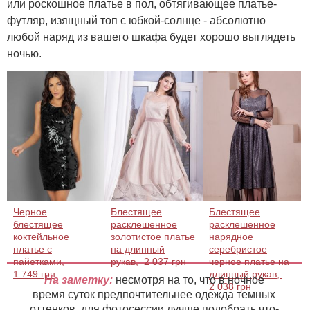
или роскошное платье в пол, обтягивающее платье-
футляр, изящный топ с юбкой-солнце - абсолютно
любой наряд из вашего шкафа будет хорошо выглядеть
ночью.
Черное
Блестящее
Блестящее
блестящее
расклешенное
расклешенное
коктейльное
золотистое платье
нарядное
платье с
на длинный
серебристое
пайетками,
рукав,
2 037 грн
черное платье на
1 749 грн
длинный рукав,
На заметку:
несмотря на то, что в ночное
2 038 грн
время суток предпочтительнее одежда темных
оттенков, для фотосессии лучше подобрать что-