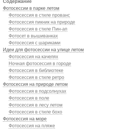
Содержание
Фотосессии в парке летом
Фотосессия в стиле прованс
Фотосессия пикник на природе
Фотосессия в стиле Пин-ап
Фотосет в вышиванках
Фотосессия с шариками
Идеи для фотосессии на улице летом
Фотосессия на качелях
Ночная фотосессия в городе
Фотосессия в библиотеке
Фотосессия в стиле ретро
Фотосессия на природе летом
Фотосессия в подсолнухах
Фотосессия в поле
Фотосессия в лесу летом
Фотосессия в стиле бохо
Фотосессия на море
Фотосессия на пляже