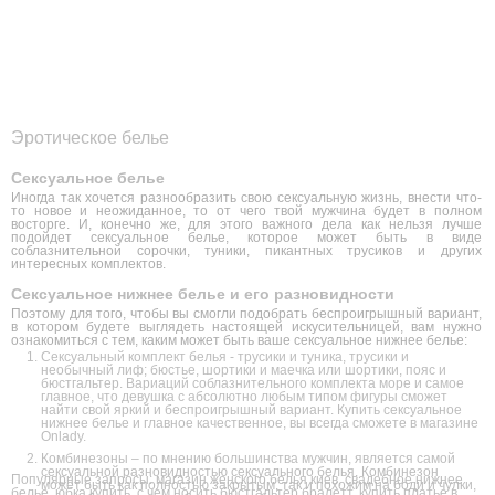
Эротическое белье
Сексуальное белье
Иногда так хочется разнообразить свою сексуальную жизнь, внести что-
то новое и неожиданное, то от чего твой мужчина будет в полном
восторге. И, конечно же, для этого важного дела как нельзя лучше
подойдет сексуальное белье, которое может быть в виде
соблазнительной сорочки, туники, пикантных трусиков и других
интересных комплектов.
Сексуальное нижнее белье и его разновидности
Поэтому для того, чтобы вы смогли подобрать беспроигрышный вариант,
в котором будете выглядеть настоящей искусительницей, вам нужно
ознакомиться с тем, каким может быть ваше сексуальное нижнее белье:
Сексуальный комплект белья - трусики и туника, трусики и
необычный лиф; бюстье, шортики и маечка или шортики, пояс и
бюстгальтер. Вариаций соблазнительного комплекта море и самое
главное, что девушка с абсолютно любым типом фигуры сможет
найти свой яркий и беспроигрышный вариант. Купить сексуальное
нижнее белье и главное качественное, вы всегда сможете в магазине
Onlady.
Комбинезоны – по мнению большинства мужчин, является самой
сексуальной разновидностью сексуального белья. Комбинезон
Популярные запросы:
магазин женского белья киев
,
свадебное нижнее
может быть как полностью закрытым, так и похожим на боди и чулки,
белье
,
юбка купить
,
с чем носить бюстгальтер бралетт
,
купить платье в