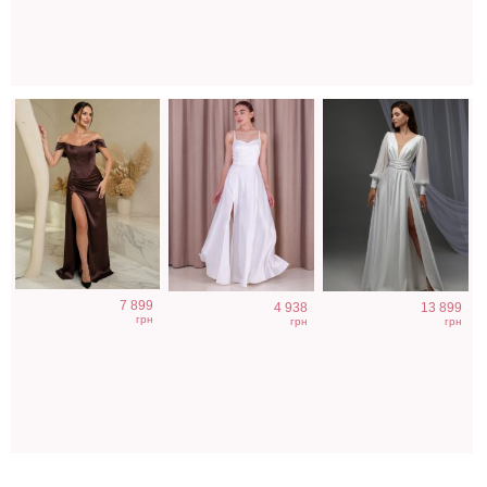
цвета
7 899
4 938
13 899
грн
грн
грн