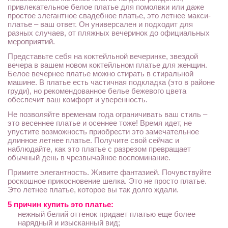
привлекательное белое платье для помолвки или даже
простое элегантное свадебное платье, это летнее макси-
платье – ваш ответ. Он универсален и подходит для
разных случаев, от пляжных вечеринок до официальных
мероприятий.
Представьте себя на коктейльной вечеринке, звездой
вечера в вашем новом коктейльном платье для женщин.
Белое вечернее платье можно стирать в стиральной
машине. В платье есть частичная подкладка (это в районе
груди), но рекомендованное белье бежевого цвета
обеспечит ваш комфорт и уверенность.
Не позволяйте временам года ограничивать ваш стиль –
это весеннее платье и осеннее тоже! Время идет, не
упустите возможность приобрести это замечательное
длинное летнее платье. Получите свой сейчас и
наблюдайте, как это платье с разрезом превращает
обычный день в чрезвычайное воспоминание.
Примите элегантность. Живите фантазией. Почувствуйте
роскошное прикосновение шелка. Это не просто платье.
Это летнее платье, которое вы так долго ждали.
5 причин купить это платье:
нежный белий оттенок придает платью еще более
нарядный и изысканный вид;