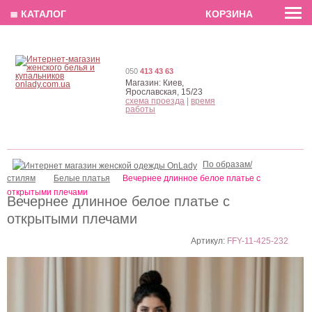
EN
РУС
UA
≣ КАТАЛОГ
КОРЗИНА
050
413 43 63
Магазин:
Киев,
Ярославская, 15/23
схема проезда
|
время
работы
По образам/
стилям
Белые платья
Вечернее длинное белое платье с
открытыми плечами
Вечернее длинное белое платье с
открытыми плечами
Артикул:
FFY-11-425-232