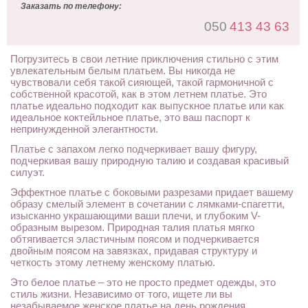
Заказать по телефону:
050
413 43 63
Погрузитесь в свои летние приключения стильно с этим
увлекательным белым платьем. Вы никогда не
чувствовали себя такой сияющей, такой гармоничной с
собственной красотой, как в этом летнем платье. Это
платье идеально подходит как выпускное платье или как
идеальное коктейльное платье, это ваш паспорт к
непринужденной элегантности.
Платье с запахом легко подчеркивает вашу фигуру,
подчеркивая вашу природную талию и создавая красивый
силуэт.
Эффектное платье с боковыми разрезами придает вашему
образу смелый элемент в сочетании с лямками-спагетти,
изысканно украшающими ваши плечи, и глубоким V-
образным вырезом. Природная талия платья мягко
обтягивается эластичным поясом и подчеркивается
двойным поясом на завязках, придавая структуру и
четкость этому летнему женскому платью.
Это белое платье – это не просто предмет одежды, это
стиль жизни. Независимо от того, ищете ли вы
незабываемое женское платье на день рождения,