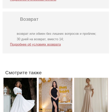
Возврат
возврат или обмен без лишних вопросов и проблем;
Нарядное
Облегающее
Светлое бежевое
30 дней на возврат, вместо 14;
элегантное
вечернее платье
платье на
Подробнее об условиях возврата
молочное платье
черного цвета с
короткий рукав
миди длины с
открытой спиной
открытой
спинкой
Смотрите также