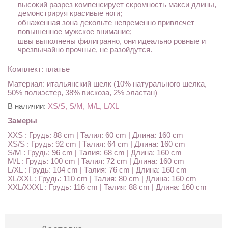
высокий разрез компенсирует скромность макси длины,
демонстрируя красивые ноги;
обнаженная зона декольте непременно привлечет
повышенное мужское внимание;
швы выполнены филигранно, они идеально ровные и
чрезвычайно прочные, не разойдутся.
Комплект: платье
Материал: итальянский шелк (10% натурального шелка,
50% полиэстер, 38% вискоза, 2% эластан)
В наличии:
XS/S, S/M, M/L, L/XL
Замеры
XXS : Грудь: 88 cm | Талия: 60 cm | Длина: 160 cm
XS/S : Грудь: 92 cm | Талия: 64 cm | Длина: 160 cm
S/M : Грудь: 96 cm | Талия: 68 cm | Длина: 160 cm
M/L : Грудь: 100 cm | Талия: 72 cm | Длина: 160 cm
L/XL : Грудь: 104 cm | Талия: 76 cm | Длина: 160 cm
XL/XXL : Грудь: 110 cm | Талия: 80 cm | Длина: 160 cm
XXL/XXXL : Грудь: 116 cm | Талия: 88 cm | Длина: 160 cm