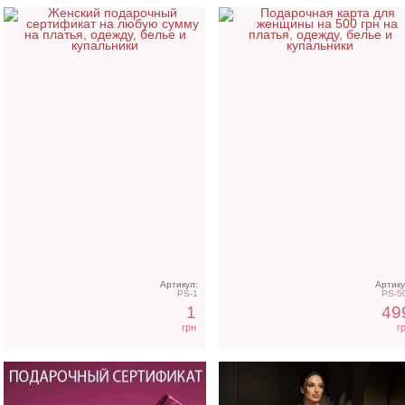
Электронный подарочный
Вечернее нарядное
сертификат на Вашу
корсетное платье белог
сумму
цвета
Артикул:
Артику
PS-1
PS-5
1
49
грн
г