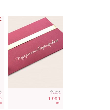
т
Подарочный сертификат -
800 грн на покупки
л:
Артикул:
00
PS-2000
9
1 999
рн
грн