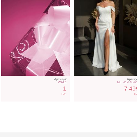
Артикул:
Артику
PS-E1
MLT-11-448-6
1
7 49
грн
г