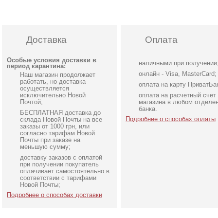
Доставка
Оплата
Особые условия доставки в
наличными при получении
период карантина:
онлайн - Visa, MasterCard;
Наш магазин продолжает
работать, но доставка
оплата на карту ПриватБа
осуществляется
исключительно Новой
оплата на расчетный счет
Почтой;
магазина в любом отделе
банка.
БЕСПЛАТНАЯ доставка до
Подробнее о способах оплаты
склада Новой Почты на все
заказы от 1000 грн, или
согласно тарифам Новой
Почты при заказе на
меньшую сумму;
доставку заказов с оплатой
Подарочный сертификат
Подарочный сертифика
при получении покупатель
на 300 грн
на 1000 грн
оплачивает самостоятельно в
соответствии с тарифами
Новой Почты;
Подробнее о способах доставки