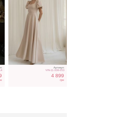
л:
Артикул:
14
VIN-11-338-053
9
4 899
рн
грн