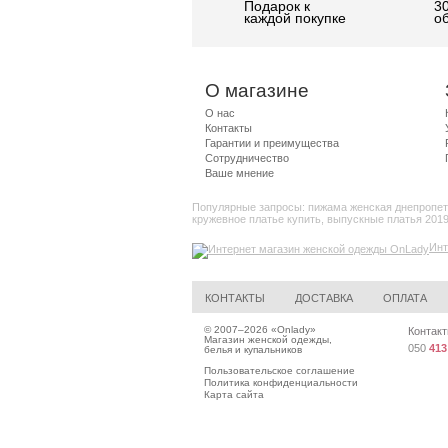
Подарок к
3
каждой покупке
о
О магазине
О нас
Контакты
Гарантии и преимущества
Сотрудничество
Ваше мнение
Популярные запросы:
пижама женская днепропет
кружевное платье купить
,
выпускные платья 201
Инт
КОНТАКТЫ
ДОСТАВКА
ОПЛАТА
© 2007–2026 «
Onlady
»
Контакт
Магазин женской одежды,
050
413
белья и купальников
Пользовательское соглашение
Политика конфиденциальности
Карта сайта