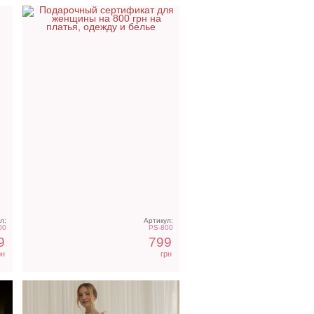
Светлое бежевое платье
о
на короткий рукав
л:
Артикул:
00
PS-800
9
799
рн
грн