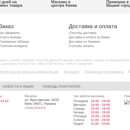
0 дней на
Магазин в
Примерка в
бмен товара
центре Киева
Вашем горо
Заказ
Доставка и оплата
Как оформить
Способы доставки
Услуга выбора
Доставка и оплата по Киеву
Размерные таблицы
Доставка по Украине
Политика возврата
Способы оплаты
ровск
,
каталог интернет магазин женской одежды
,
как выбрать платье на выпускной из
9
,
красивые платья в пол
,
юбки 2020 купить
,
платье с разрезом
ернет магазин женской одежды OnLady
Актуально
Подарочные сертификаты
НОВОСТИ И АКЦИИ
ПОМОЩЬ ПОКУПАТЕЛЮ
ы:
Магазин:
Час роботи магазину
При
ул. Ярославская, 15/23
 43 63
Понеділок
10:00 - 19:00
Киев
,
04071
,
Украина
Вівторок
10:00 - 19:00
схема проезда
Середа
10:00 - 19:00
Четвер
10:00 - 19:00
П'ятниця
10:00 - 19:00
Субота
11:00 - 19:00
Неділя
11:00 - 19:00