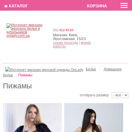
EN
РУС
UA
≣ КАТАЛОГ
КОРЗИНА
050
413 43 63
Магазин:
Киев,
Ярославская, 15/23
схема проезда
|
время
работы
Черный женский
Женский спальный
спальный комплект -
комплект - короткая
короткая пижама
пижама
Белье
Домашнее
белье
Пижамы
Пижамы
отобрать размер