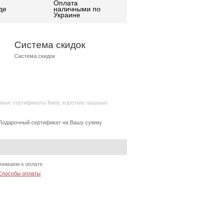
Оплата
де
наличными по
Украине
Система скидок
Система скидок
чные сертификаты Киев
,
короткие пышные
Подарочный сертификат на Вашу сумму
нимаем к оплате