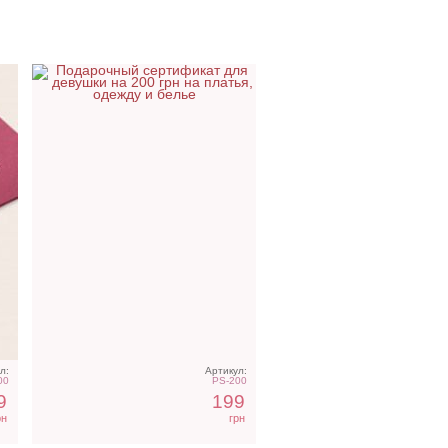
т
Подарочный сертификат
на 300 грн
л:
Артикул:
00
PS-200
9
199
рн
грн