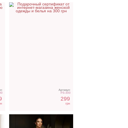
ье
Вечернее нарядное
корсетное платье белого
цвета
л:
Артикул:
00
PS-300
9
299
рн
грн