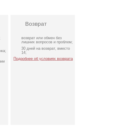
Возврат
;
возврат или обмен без
лишних вопросов и проблем;
30 дней на возврат, вместо
нка;
14;
Подробнее об условиях возврата
нии
т
Подарочный сертификат
на 200 грн