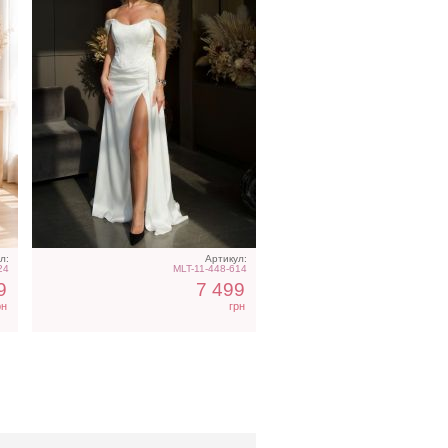
л:
Артикул:
24
MLT-11-448-614
9
7 499
рн
грн