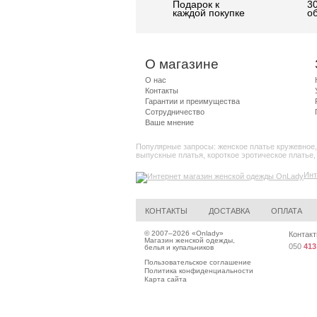
Подарок к
3
каждой покупке
о
О магазине
О нас
Контакты
Гарантии и преимущества
Сотрудничество
Ваше мнение
Популярные запросы:
женское платье кружевное
выпускные платья
,
короткое эротическое платье
Инт
КОНТАКТЫ
ДОСТАВКА
ОПЛАТА
© 2007–2026 «
Onlady
»
Контакт
Магазин женской одежды,
050
413
белья и купальников
Пользовательское соглашение
Политика конфиденциальности
Карта сайта