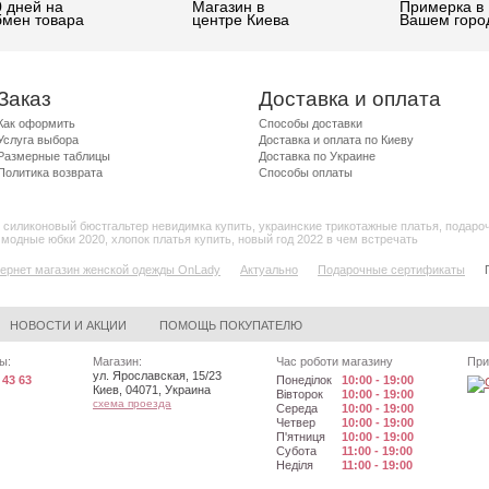
0 дней на
Магазин в
Примерка в
бмен товара
центре Киева
Вашем горо
Заказ
Доставка и оплата
Как оформить
Способы доставки
Услуга выбора
Доставка и оплата по Киеву
Размерные таблицы
Доставка по Украине
Политика возврата
Способы оплаты
,
силиконовый бюстгальтер невидимка купить
,
украинские трикотажные платья
,
подаро
,
модные юбки 2020
,
хлопок платья купить
,
новый год 2022 в чем встречать
ернет магазин женской одежды OnLady
Актуально
Подарочные сертификаты
НОВОСТИ И АКЦИИ
ПОМОЩЬ ПОКУПАТЕЛЮ
ы:
Магазин:
Час роботи магазину
При
ул. Ярославская, 15/23
 43 63
Понеділок
10:00 - 19:00
Киев
,
04071
,
Украина
Вівторок
10:00 - 19:00
схема проезда
Середа
10:00 - 19:00
Четвер
10:00 - 19:00
П'ятниця
10:00 - 19:00
Субота
11:00 - 19:00
Неділя
11:00 - 19:00