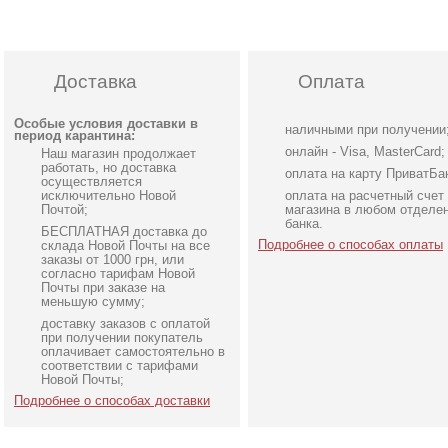
Доставка
Оплата
Особые условия доставки в
наличными при получении
период карантина:
онлайн - Visa, MasterCard;
Наш магазин продолжает
работать, но доставка
оплата на карту ПриватБа
осуществляется
исключительно Новой
оплата на расчетный счет
Почтой;
магазина в любом отделе
банка.
БЕСПЛАТНАЯ доставка до
Подробнее о способах оплаты
склада Новой Почты на все
заказы от 1000 грн, или
согласно тарифам Новой
Почты при заказе на
меньшую сумму;
доставку заказов с оплатой
Электронный подарочный
Подарочный сертифика
при получении покупатель
сертификат на Вашу
на 2000 грн
оплачивает самостоятельно в
соответствии с тарифами
сумму
Новой Почты;
Подробнее о способах доставки