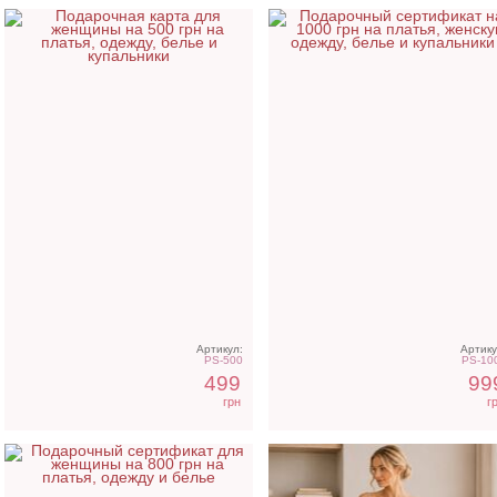
Подарочный сертификат -
Светлое атласное плат
800 грн на покупки
Артикул:
Артику
PS-500
PS-10
499
99
грн
г