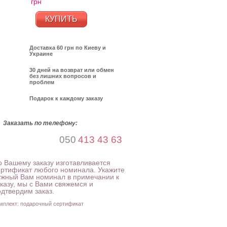
грн
КУПИТЬ
Доставка 60 грн по Киеву и
Украине
30 дней на возврат или обмен
без лишних вопросов и
проблем
Подарок к каждому заказу
Заказать по телефону:
050
413 43 63
о Вашему заказу изготавливается
ертификат любого номинала. Укажите
ужный Вам номинал в примечании к
аказу, мы с Вами свяжемся и
одтвердим заказ.
мплект: подарочный сертификат