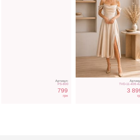
Артикул:
Артику
PS-800
TVD-11-406-4
799
3 89
грн
г