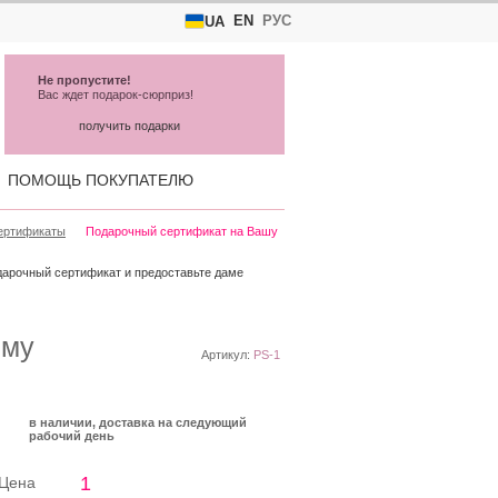
EN
РУС
UA
Не пропустите!
Вас ждет подарок-сюрприз!
получить подарки
ПОМОЩЬ ПОКУПАТЕЛЮ
ертификаты
Подарочный сертификат на Вашу
одарочный сертификат и предоставьте даме
мму
Артикул:
PS-1
в наличии, доставка на следующий
рабочий день
1
Цена