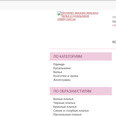
05
Ма
сх
К
ПО КАТЕГОРИЯМ
Одежда
Купальники
Белье
Колготки и чулки
Аксессуары
ПО ОБРАЗАМ/СТИЛЯМ
Белые платья
Черные платья
Красные платья
Синие и голубые платья
Пастельные платья