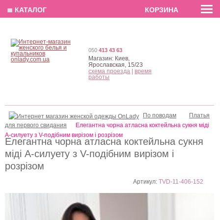
EN
РУС
UA
≣ КАТАЛОГ
КОРЗИНА
050
413 43 63
Магазин:
Киев,
Ярославская, 15/23
схема проезда
|
время
работы
По поводам
Платья
для первого свидания
Елегантна чорна атласна коктейльна сукня міді
А-силуету з V-подібним вирізом і розрізом
Елегантна чорна атласна коктейльна сукня
міді А-силуету з V-подібним вирізом і
розрізом
Артикул:
TVD-11-406-152