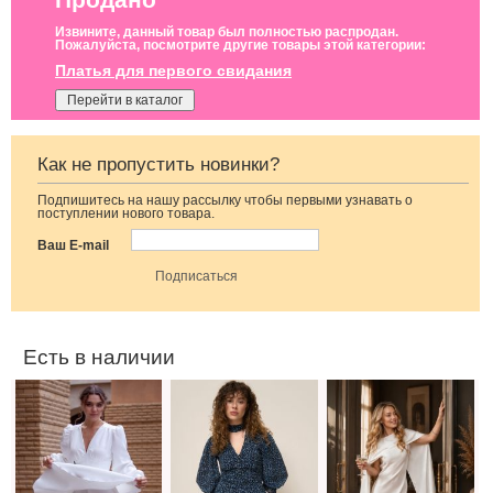
Извините, данный товар был полностью распродан.
Пожалуйста, посмотрите другие товары этой категории:
Платья для первого свидания
Перейти в каталог
Как не пропустить новинки?
Подпишитесь на нашу рассылку чтобы первыми узнавать о
Коктейльное
Легкое
Вечернее платье
поступлении нового товара.
короткое платье-
шифоновое
молочного цвета
шорты белого
короткое платье
с накидкой
Ваш E-mail
цвета
с цветочным
принтом
Есть в наличии