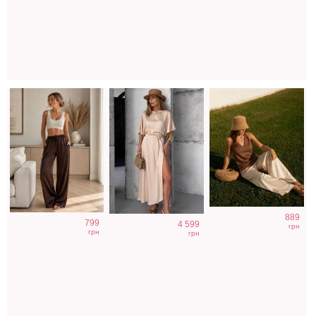
летние женские
с V-вырезом
брюки
889
799
4 599
грн
грн
грн