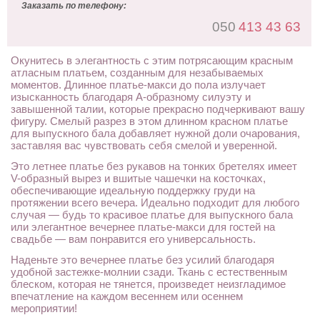
Заказать по телефону:
050
413 43 63
Окунитесь в элегантность с этим потрясающим красным
атласным платьем, созданным для незабываемых
моментов. Длинное платье-макси до пола излучает
изысканность благодаря А-образному силуэту и
завышенной талии, которые прекрасно подчеркивают вашу
фигуру. Смелый разрез в этом длинном красном платье
для выпускного бала добавляет нужной доли очарования,
заставляя вас чувствовать себя смелой и уверенной.
Это летнее платье без рукавов на тонких бретелях имеет
V-образный вырез и вшитые чашечки на косточках,
обеспечивающие идеальную поддержку груди на
протяжении всего вечера. Идеально подходит для любого
случая — будь то красивое платье для выпускного бала
или элегантное вечернее платье-макси для гостей на
свадьбе — вам понравится его универсальность.
Наденьте это вечернее платье без усилий благодаря
удобной застежке-молнии сзади. Ткань с естественным
блеском, которая не тянется, произведет неизгладимое
впечатление на каждом весеннем или осеннем
мероприятии!