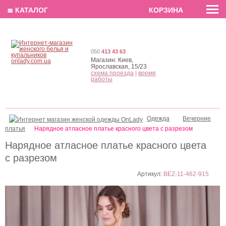
EN
РУС
UA
≣ КАТАЛОГ
КОРЗИНА
050
413 43 63
Магазин:
Киев,
Ярославская, 15/23
схема проезда
|
время
работы
Одежда
Вечерние
платья
Нарядное атласное платье красного цвета с разрезом
Нарядное атласное платье красного цвета
с разрезом
Артикул:
BEZ-11-462-915