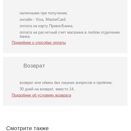
наличными при получении;
онлайн - Visa, MasterCard;
оплата на карту ПриватБанка;
оплата на расчетный счет магазина в любом отделении
банка.
Подробнее о способах оплаты
Возврат
возврат или обмен без лишних вопросов и проблем;
Изумрудное
Нарядное
Воздушное
30 дней на возврат, вместо 14;
вечернее платье
голубое
белое нарядное
Подробнее об условиях возврата
макси с
шелковое платье
длинное платье
разрезом по
с открытой
макси на
ножке
спиной
длинный рукав
Смотрите также