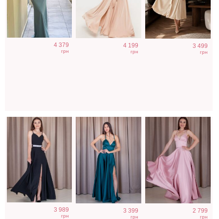
Вечернее черное
Нарядное
Вечернее платье
4 379
4 199
платье в пол
атласное платье
макси с разрезом
3 499
грн
грн
грн
изумрудного
по ножке
цвета с разрезом
пудрового цвета
3 989
3 399
2 799
грн
грн
грн