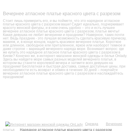
Вечернее атласное платье красного цвета с разрезом
Стоит лишь примерить его, и вы поймете, что это нарядное атласное
платье красного цвета с разрезом ваше! Сидит идеально, подчеркивает
красоту женской фигуры, и в нем очень удобно – это и есть лучшее
вечернее атласное платье красного цвета с разрезом, платье мечты!
Какая девушка не любит вечеринки и праздники? Наверное, таких почти
нет. Ведь праздник - это лучшая возможность сделать красивую прическу,
макияж, и, в конце концов, надеть красивое вечернее платье. Короткое
или длинное, свободное или приталенное, яркое или наоборот темное и
даже строгое – вариаций вечернего наряда море. Возникает вопрос: где
же купить это нарядное атласное платье красного цвета с разрезом в
Киеве? Конечно же, в интернет-магазине женской одежды и белья Onlady.
Здесь вы найдете море самых разных моделей вечернего платья, в
котором вы станете королевой вечера и затмите всех девушек на
празднике! Бесплатная и быстрая доставка, самые доступные цены, при
необходимости есть возврат и обмен в течение 30 дней – покупайте
вечернее атласное платье красного цвета с разрезом и наслаждайтесь
праздником!
Одежда
Вечерние
платья
Нарядное атласное платье красного цвета с разрезом