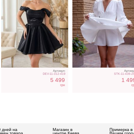
Артикул:
Артику
DEV-11-312-419
STK-11-436-2
5 499
1 49
грн
г
0 дней на
Магазин в
Примерка в
бмен товара
центре Киева
Вашем горо