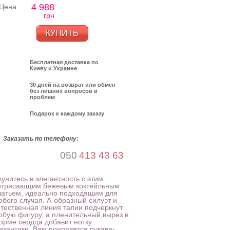
4 988
Цена
грн
КУПИТЬ
Бесплатная доставка по
Киеву и Украине
30 дней на возврат или обмен
без лишних вопросов и
проблем
Подарок к каждому заказу
Заказать по телефону:
050
413 43 63
унитесь в элегантность с этим
отрясающим бежевым коктейльным
латьем, идеально подходящим для
юбого случая. А-образный силуэт и
стественная линия талии подчеркнут
юбую фигуру, а пленительный вырез в
орме сердца добавит нотку
омантики. Вам понравятся рукава-