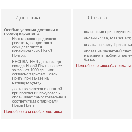
Доставка
Оплата
Особые условия доставки в
наличными при получении
период карантина:
онлайн - Visa, MasterCard;
Наш магазин продолжает
работать, но доставка
оплата на карту ПриватБа
осуществляется
исключительно Новой
оплата на расчетный счет
Почтой;
магазина в любом отделе
банка.
БЕСПЛАТНАЯ доставка до
Подробнее о способах оплаты
склада Новой Почты на все
заказы от 1000 грн, или
согласно тарифам Новой
Почты при заказе на
меньшую сумму;
доставку заказов с оплатой
Элегантное облегающее
Нарядное зеленое плат
при получении покупатель
платье-футляр
с корсетом и открытым
оплачивает самостоятельно в
соответствии с тарифами
изумрудного цвета
плечами
Новой Почты;
Подробнее о способах доставки