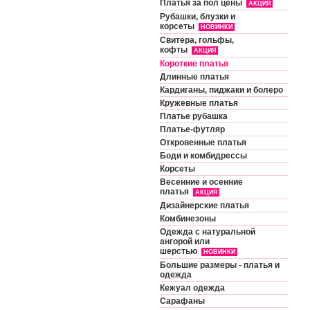
Платья за пол цены
АКЦИЯ
Рубашки, блузки и
корсеты
НОВИНКИ
Свитера, гольфы,
кофты
АКЦИЯ
Короткие платья
Длинные платья
Кардиганы, пиджаки и болеро
Кружевные платья
Платье рубашка
Платье-футляр
Откровенные платья
Боди и комбидрессы
Корсеты
Весенние и осенние
платья
АКЦИЯ
Дизайнерские платья
Комбинезоны
Одежда с натуральной
ангорой или
шерстью
НОВИНКИ
Большие размеры - платья и
одежда
Кежуал одежда
Сарафаны