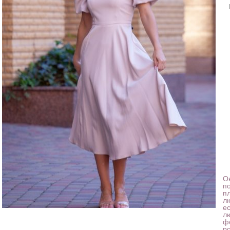
Ок
п
п
л
е
л
ф
р