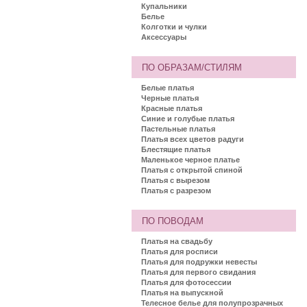
Купальники
Белье
Колготки и чулки
Аксессуары
ПО ОБРАЗАМ/СТИЛЯМ
Белые платья
Черные платья
Красные платья
Синие и голубые платья
Пастельные платья
Платья всех цветов радуги
Блестящие платья
Маленькое черное платье
Платья с открытой спиной
Платья с вырезом
Платья с разрезом
ПО ПОВОДАМ
Платья на свадьбу
Платья для росписи
Платья для подружки невесты
Платья для первого свидания
Платья для фотосессии
Платья на выпускной
Телесное белье для полупрозрачных