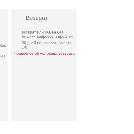
Возврат
;
возврат или обмен без
лишних вопросов и проблем;
30 дней на возврат, вместо
нка;
14;
Подробнее об условиях возврата
нии
ье
Коктейльное классическое
и
белое платье миди длины