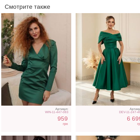
Смотрите также
Классическое короткое
Черное бархатное плат
белое платье с длинным
с блеском на любой пов
рукавом
Артикул:
Артику
WIN-11-447-083
DEV-11-247-4
959
6 69
грн
г