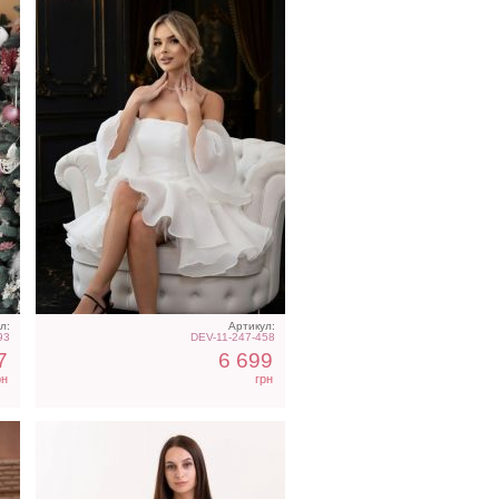
Маленькое белое платье с
рукавом 3/4 и пуговицами
л:
Артикул:
93
DEV-11-247-458
7
6 699
рн
грн