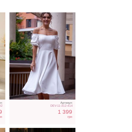
ье
Фатиновое короткое белое
од
платье с открытыми
плечами
л:
Артикул:
62
DEV-11-312-414
9
1 399
рн
грн