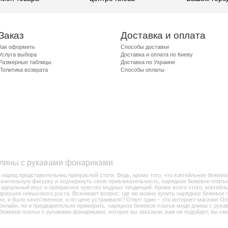
Заказ
Доставка и оплата
Как оформить
Способы доставки
Услуга выбора
Доставка и оплата по Киеву
Размерные таблицы
Доставка по Украине
Политика возврата
Способы оплаты
длины с рукавами фонариками
наряд представительниц прекрасной стати. Ведь, кроме того, что коктейльное бежев
знительную фигурку и подчеркнуть свою привлекательность, нарядное бежевое плать
 идеальный вкус и прекрасное чувство модных тенденций. Кроме всего этого, коктей
 девушек невысокого роста. Возникает вопрос: где же можно купить нарядное бежевое
но, и было качественное, и по цене устраивало? Ответ один – это интернет-магазин On
 онлайн, но и предварительно примерить. нарядное бежевое платье миди длины с рук
 бежевое платье с рукавами фонариками, которое вы заказали, вам не подойдет, вы см