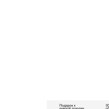
Подарок к
3
каждой покупке
о