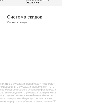
Украине
Система скидок
Система скидок
ое платье с рукавами фонариками позволяет
е миди длины с рукавами фонариками – это
льное бежевое платье с рукавами фонариками
 платье миди длины с рукавами фонариками в
lady, где вы сможете коктейльное бежевое
авами фонариками будет доставлено к вам
ожете вернуть или обменять его в течение 30