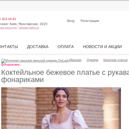
0
413 43 63
Вход
Регистрация
газин:
Киев, Ярославская, 15/23
ема проезда
|
время работы
ОНТАКТЫ
ДОСТАВКА
ОПЛАТА
НОВОСТИ И АКЦИИ
Магазин
Одежда
Короткие платья
фонариками
Коктейльное бежевое платье с рукав
фонариками