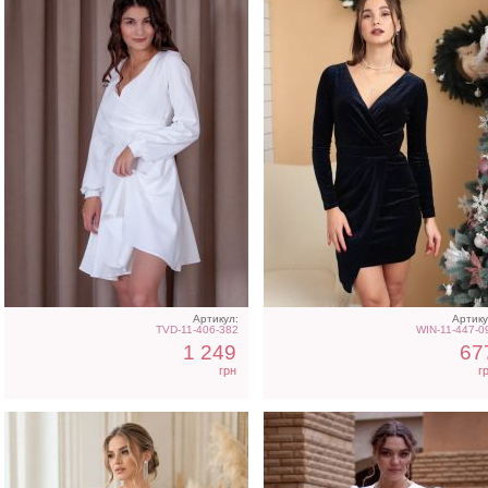
Короткое черное
Коктейльное короткое
нарядное короткое платье
платье-шорты белого
на выпускной
цвета
Артикул:
Артику
TVD-11-406-382
WIN-11-447-0
1 249
67
грн
г