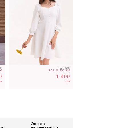
л:
Артикул:
91
BAB-11-456-818
9
1 499
рн
грн
Оплата
де
наличными по