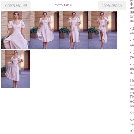
ф
< предыдущая
фото
1
из 6
следующая >
ч
ш
б
в
-
с
-
с
-
у
-
в
пл
Н
г
в
т
П
н
м
Ко
Ма
по
В 