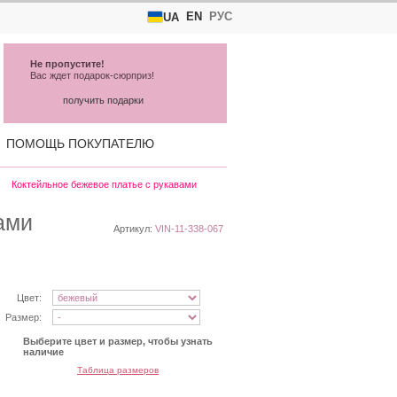
EN
РУС
UA
Не пропустите!
Вас ждет подарок-сюрприз!
получить подарки
ПОМОЩЬ ПОКУПАТЕЛЮ
Коктейльное бежевое платье с рукавами
ами
Артикул:
VIN-11-338-067
Цвет:
Размер:
Выберите цвет и размер, чтобы узнать
наличие
Таблица размеров