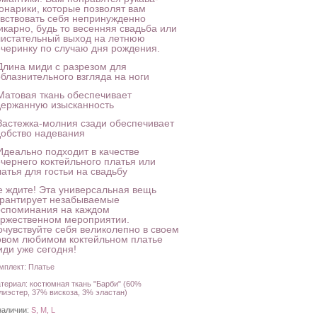
онарики, которые позволят вам
увствовать себя непринужденно
икарно, будь то весенняя свадьба или
листательный выход на летнюю
ечеринку по случаю дня рождения.
 Длина миди с разрезом для
облазнительного взгляда на ноги
 Матовая ткань обеспечивает
держанную изысканность
 Застежка-молния сзади обеспечивает
добство надевания
 Идеально подходит в качестве
ечернего коктейльного платья или
атья для гостьи на свадьбу
е ждите! Эта универсальная вещь
арантирует незабываемые
оспоминания на каждом
оржественном мероприятии.
очувствуйте себя великолепно в своем
овом любимом коктейльном платье
иди уже сегодня!
мплект: Платье
териал: костюмная ткань "Барби" (60%
лиэстер, 37% вискоза, 3% эластан)
наличии:
S, M, L