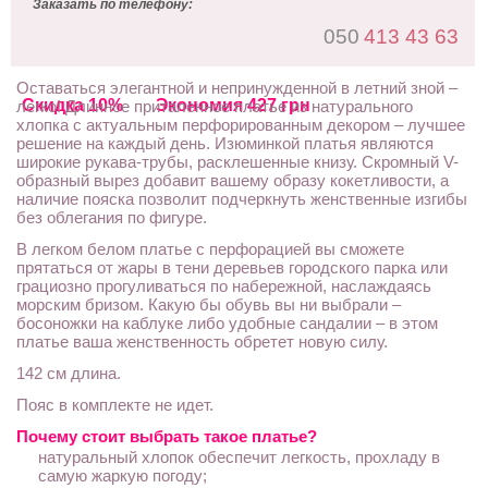
Заказать по телефону:
050
413 43 63
Оставаться элегантной и непринужденной в летний зной –
Скидка 10%
Экономия 427 грн
легко! Длинное приталенное платье из натурального
хлопка с актуальным перфорированным декором – лучшее
решение на каждый день. Изюминкой платья являются
широкие рукава-трубы, расклешенные книзу. Скромный V-
образный вырез добавит вашему образу кокетливости, а
наличие пояска позволит подчеркнуть женственные изгибы
без облегания по фигуре.
В легком белом платье с перфорацией вы сможете
прятаться от жары в тени деревьев городского парка или
грациозно прогуливаться по набережной, наслаждаясь
морским бризом. Какую бы обувь вы ни выбрали –
босоножки на каблуке либо удобные сандалии – в этом
платье ваша женственность обретет новую силу.
142 см длина.
Пояс в комплекте не идет.
Почему стоит выбрать такое платье?
натуральный хлопок обеспечит легкость, прохладу в
самую жаркую погоду;