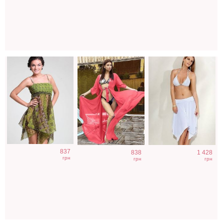
пол
Короткое
Летняя туника-
Вязаное белое
837
838
1 428
голубое вязаное
трансформер
пляжное платье
грн
грн
грн
платье сарафан
с открытой
для пляжа
спиной