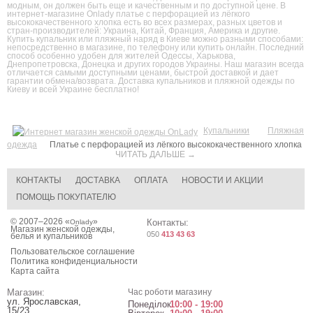
модным, он должен быть еще и качественным и по доступной цене. В
интернет-магазине Onlady платье с перфорацией из лёгкого
высококачественного хлопка есть во всех размерах, разных цветов и
стран-производителей: Украина, Китай, Франция, Америка и другие.
Купить купальник или пляжный наряд в Киеве можно разными способами:
непосредственно в магазине, по телефону или купить онлайн. Последний
способ особенно удобен для жителей Одессы, Харькова,
Днепропетровска, Донецка и других городов Украины. Наш магазин всегда
отличается самыми доступными ценами, быстрой доставкой и дает
гарантии обмена/возврата. Доставка купальников и пляжной одежды по
Киеву и всей Украине бесплатно!
Купальники
Пляжная
одежда
Платье с перфорацией из лёгкого высококачественного хлопка
ЧИТАТЬ ДАЛЬШЕ →
КОНТАКТЫ
ДОСТАВКА
ОПЛАТА
НОВОСТИ И АКЦИИ
ПОМОЩЬ ПОКУПАТЕЛЮ
© 2007–2026 «
»
Контакты:
Onlady
Магазин женской одежды,
050
413 43 63
белья и купальников
Пользовательское соглашение
Политика конфиденциальности
Карта сайта
Магазин:
Час роботи магазину
ул. Ярославская,
Понеділок
10:00 - 19:00
15/23