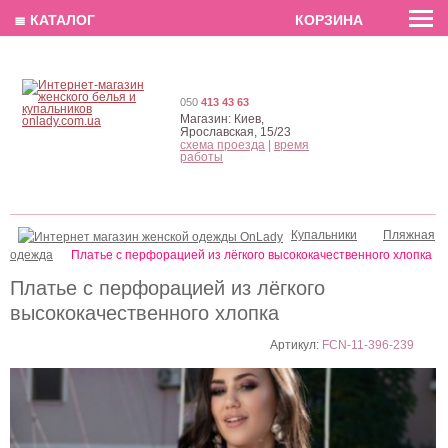
EN
РУС
UA
≣ КАТАЛОГ
КОРЗИНА
050
413 43 63
Магазин:
Киев,
Ярославская, 15/23
схема проезда
|
время
работы
Купальники
Пляжная
одежда
Платье с перфорацией из лёгкого высококачественного хлопка
Платье с перфорацией из лёгкого
высококачественного хлопка
Артикул:
FCN-11-396-239