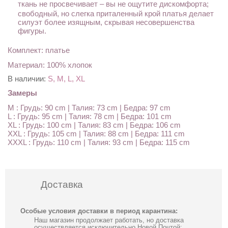
ткань не просвечивает – вы не ощутите дискомфорта;
свободный, но слегка приталенный крой платья делает
силуэт более изящным, скрывая несовершенства
фигуры.
Комплект: платье
Материал: 100% хлопок
В наличии:
S, M, L, XL
Замеры
M : Грудь: 90 cm | Талия: 73 cm | Бедра: 97 cm
L : Грудь: 95 cm | Талия: 78 cm | Бедра: 101 cm
XL : Грудь: 100 cm | Талия: 83 cm | Бедра: 106 cm
XXL : Грудь: 105 cm | Талия: 88 cm | Бедра: 111 cm
XXXL : Грудь: 110 cm | Талия: 93 cm | Бедра: 115 cm
Доставка
Особые условия доставки в период карантина:
Наш магазин продолжает работать, но доставка
осуществляется исключительно Новой Почтой;