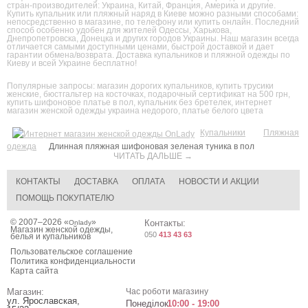
стран-производителей: Украина, Китай, Франция, Америка и другие.
Купить купальник или пляжный наряд в Киеве можно разными способами:
непосредственно в магазине, по телефону или купить онлайн. Последний
способ особенно удобен для жителей Одессы, Харькова,
Днепропетровска, Донецка и других городов Украины. Наш магазин всегда
отличается самыми доступными ценами, быстрой доставкой и дает
гарантии обмена/возврата. Доставка купальников и пляжной одежды по
Киеву и всей Украине бесплатно!
Популярные запросы:
магазин дорогих купальников
,
купить трусики
женские
,
бюстгальтер на косточках
,
подарочный сертификат на 500 грн
,
купить шифоновое платье в пол
,
купальник без бретелек
,
интернет
магазин женской одежды украина недорого
,
платье белого цвета
Купальники
Пляжная
одежда
Длинная пляжная шифоновая зеленая туника в пол
ЧИТАТЬ ДАЛЬШЕ →
КОНТАКТЫ
ДОСТАВКА
ОПЛАТА
НОВОСТИ И АКЦИИ
ПОМОЩЬ ПОКУПАТЕЛЮ
© 2007–2026 «
»
Контакты:
Onlady
Магазин женской одежды,
050
413 43 63
белья и купальников
Пользовательское соглашение
Политика конфиденциальности
Карта сайта
Магазин:
Час роботи магазину
ул. Ярославская,
Понеділок
10:00 - 19:00