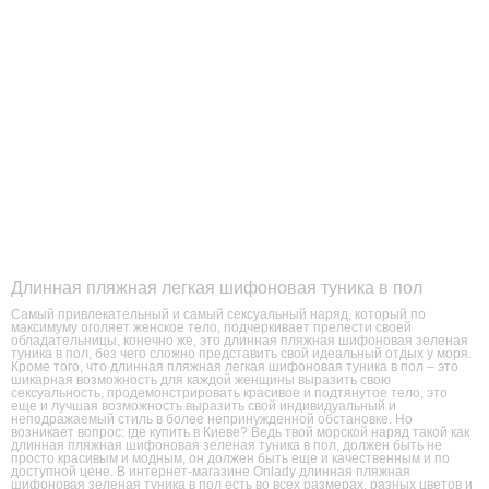
Длинная пляжная легкая шифоновая туника в пол
Самый привлекательный и самый сексуальный наряд, который по
максимуму оголяет женское тело, подчеркивает прелести своей
обладательницы, конечно же, это длинная пляжная шифоновая зеленая
туника в пол, без чего сложно представить свой идеальный отдых у моря.
Кроме того, что длинная пляжная легкая шифоновая туника в пол – это
шикарная возможность для каждой женщины выразить свою
сексуальность, продемонстрировать красивое и подтянутое тело, это
еще и лучшая возможность выразить свой индивидуальный и
неподражаемый стиль в более непринужденной обстановке. Но
возникает вопрос: где купить в Киеве? Ведь твой морской наряд такой как
длинная пляжная шифоновая зеленая туника в пол, должен быть не
просто красивым и модным, он должен быть еще и качественным и по
доступной цене. В интернет-магазине Onlady длинная пляжная
шифоновая зеленая туника в пол есть во всех размерах, разных цветов и