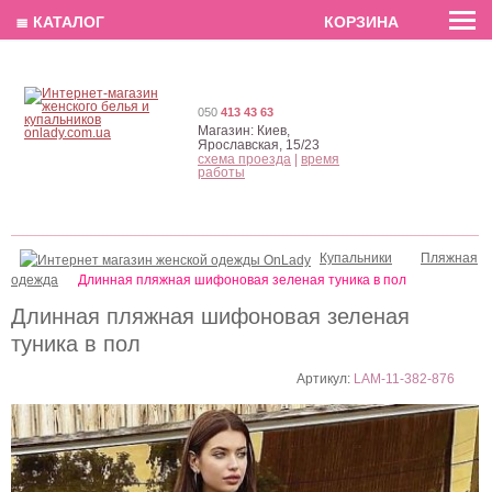
EN
РУС
UA
≣ КАТАЛОГ
КОРЗИНА
050
413 43 63
Магазин:
Киев,
Ярославская, 15/23
схема проезда
|
время
работы
Купальники
Пляжная
одежда
Длинная пляжная шифоновая зеленая туника в пол
Длинная пляжная шифоновая зеленая
туника в пол
Артикул:
LAM-11-382-876