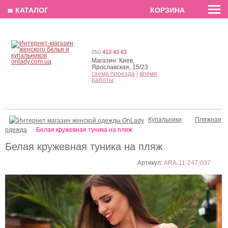
EN
РУС
UA
≣ КАТАЛОГ
КОРЗИНА
050
413 43 63
Магазин:
Киев,
Ярославская, 15/23
схема проезда
|
время
работы
Купальники
Пляжная
одежда
Белая кружевная туника на пляж
Белая кружевная туника на пляж
Артикул:
ARA-11-247-037