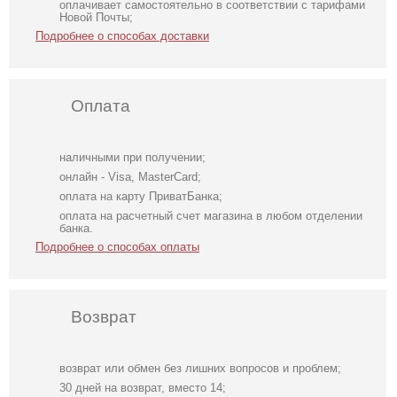
оплачивает самостоятельно в соответствии с тарифами
Новой Почты;
Подробнее о способах доставки
Оплата
наличными при получении;
онлайн - Visa, MasterCard;
оплата на карту ПриватБанка;
оплата на расчетный счет магазина в любом отделении
банка.
Подробнее о способах оплаты
Возврат
возврат или обмен без лишних вопросов и проблем;
Короткое
Пляжная туника
Короткое легкое
30 дней на возврат, вместо 14;
голубое вязаное
удлиненная
платье-сарафан