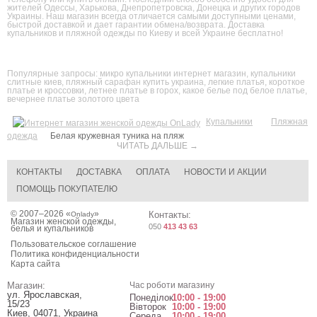
жителей Одессы, Харькова, Днепропетровска, Донецка и других городов
Украины. Наш магазин всегда отличается самыми доступными ценами,
быстрой доставкой и дает гарантии обмена/возврата. Доставка
купальников и пляжной одежды по Киеву и всей Украине бесплатно!
Популярные запросы:
микро купальники интернет магазин
,
купальники
слитные киев
,
пляжный сарафан купить украина
,
легкие платья
,
короткое
платье и кроссовки
,
летнее платье в горох
,
какое белье под белое платье
,
вечернее платье золотого цвета
Купальники
Пляжная
одежда
Белая кружевная туника на пляж
ЧИТАТЬ ДАЛЬШЕ →
КОНТАКТЫ
ДОСТАВКА
ОПЛАТА
НОВОСТИ И АКЦИИ
ПОМОЩЬ ПОКУПАТЕЛЮ
© 2007–2026 «
»
Контакты:
Onlady
Магазин женской одежды,
050
413 43 63
белья и купальников
Пользовательское соглашение
Политика конфиденциальности
Карта сайта
Магазин:
Час роботи магазину
ул. Ярославская,
Понеділок
10:00 - 19:00
15/23
Вівторок
10:00 - 19:00
Киев
,
04071
,
Украина
Середа
10:00 - 19:00