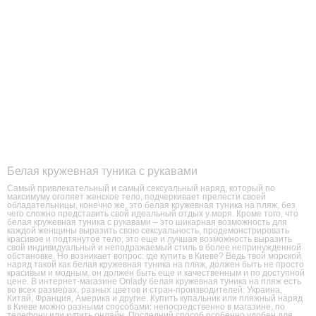
Белая кружевная туника с рукавами
Самый привлекательный и самый сексуальный наряд, который по
максимуму оголяет женское тело, подчеркивает прелести своей
обладательницы, конечно же, это белая кружевная туника на пляж, без
чего сложно представить свой идеальный отдых у моря. Кроме того, что
белая кружевная туника с рукавами – это шикарная возможность для
каждой женщины выразить свою сексуальность, продемонстрировать
красивое и подтянутое тело, это еще и лучшая возможность выразить
свой индивидуальный и неподражаемый стиль в более непринужденной
обстановке. Но возникает вопрос: где купить в Киеве? Ведь твой морской
наряд такой как белая кружевная туника на пляж, должен быть не просто
красивым и модным, он должен быть еще и качественным и по доступной
цене. В интернет-магазине Onlady белая кружевная туника на пляж есть
во всех размерах, разных цветов и стран-производителей: Украина,
Китай, Франция, Америка и другие. Купить купальник или пляжный наряд
в Киеве можно разными способами: непосредственно в магазине, по
телефону или купить онлайн. Последний способ особенно удобен для