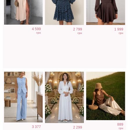
Нарядный
Длинное белое
Коричневая
4 599
2 799
1 999
голубой костюм
вечернее платье
классическая
грн
грн
грн
двойка
на запах для
шелковая майка
невесты
с V-вырезом
889
3 377
2 299
грн