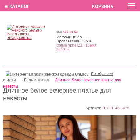
EN
РУС
UA
≣ КАТАЛОГ
КОРЗИНА
050
413 43 63
Магазин:
Киев,
Ярославская, 15/23
схема проезда
|
время
работы
По образам/
стилям
Белые платья
Длинное белое вечернее платье для
невесты
Длинное белое вечернее платье для
невесты
Артикул:
FFY-11-425-479