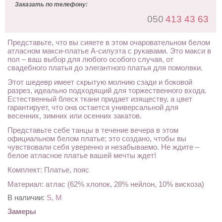
Заказать по телефону:
050
413 43 63
Представьте, что вы сияете в этом очаровательном белом
атласном макси-платье А-силуэта с рукавами. Это макси в
пол – ваш выбор для любого особого случая, от
свадебного платья до элегантного платья для помолвки.
Этот шедевр имеет скрытую молнию сзади и боковой
разрез, идеально подходящий для торжественного входа.
Естественный блеск ткани придает изяществу, а цвет
гарантирует, что она остается универсальной для
весенних, зимних или осенних закатов.
Представьте себе танцы в течение вечера в этом
официальном белом платье; это создано, чтобы вы
чувствовали себя уверенно и незабываемо. Не ждите –
белое атласное платье вашей мечты ждет!
Комплект: Платье, пояс
Материал: атлас (62% хлопок, 28% нейлон, 10% вискоза)
В наличии:
S, M
Замеры