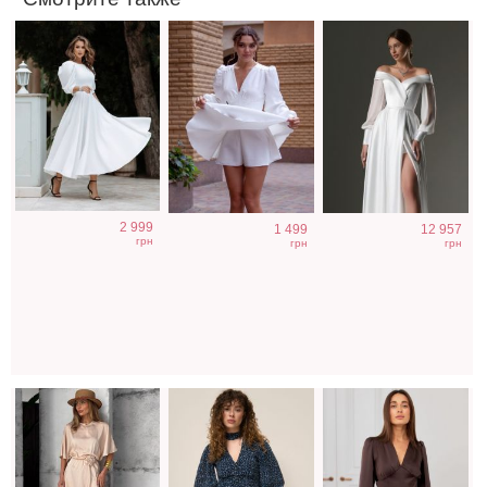
Трендовое
Легкое
Коктейльное
2 999
1 499
12 957
шелковое платье
шифоновое
короткое платье-
грн
грн
грн
в бежевом цвете
короткое платье
шорты
с цветочным
шоколадного
принтом
цвета