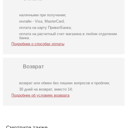
наличными при получении;
онлайн - Visa, MasterCard;
оплата на карту ПриватБанка;
оплата на расчетный счет магазина в любом отделении
банка.
Подробнее о способах оплаты
Возврат
возврат или обмен без лишних вопросов и проблем;
Нарядное
Коктейльное
Свадебное
30 дней на возврат, вместо 14;
элегантное
короткое платье-
длинное
Подробнее об условиях возврата
молочное платье
шорты белого
атласное платье
миди длины с
цвета
с корсетом и
открытой
рукавом
спинкой
Смотрите также