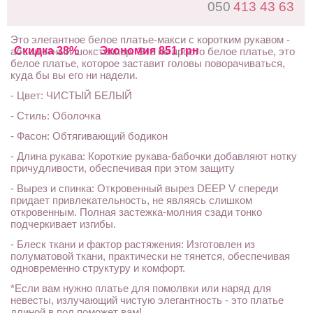
050
413 43 63
Это элегантное белое платье-макси с коротким рукавом -
Скидка 38%
Экономия 851 грн
абсолютный шокстоппер. Это не просто белое платье, это
белое платье, которое заставит головы поворачиваться,
куда бы вы его ни надели.
- Цвет: ЧИСТЫЙ БЕЛЫЙ
- Стиль: Оболочка
- Фасон: Обтягивающий бодикон
- Длина рукава: Короткие рукава-бабочки добавляют нотку
причудливости, обеспечивая при этом защиту
- Вырез и спинка: Откровенный вырез DEEP V спереди
придает привлекательность, не являясь слишком
откровенным. Полная застежка-молния сзади тонко
подчеркивает изгибы.
- Блеск ткани и фактор растяжения: Изготовлен из
полуматовой ткани, практически не тянется, обеспечивая
одновременно структуру и комфорт.
*Если вам нужно платье для помолвки или наряд для
невесты, излучающий чистую элегантность - это платье
длиной в пол поможет вам!