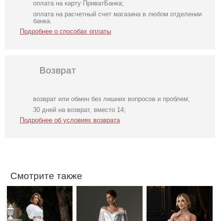
оплата на карту ПриватБанка;
оплата на расчетный счет магазина в любом отделении
банка.
Подробнее о способах оплаты
Возврат
возврат или обмен без лишних вопросов и проблем;
Нарядное
Свадебное
Фатиновое
30 дней на возврат, вместо 14;
элегантное
длинное
короткое белое
Подробнее об условиях возврата
молочное платье
атласное платье
платье с
миди длины с
с корсетом и
открытыми
открытой
рукавом
плечами
спинкой
Смотрите также