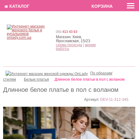
EN
РУС
UA
≣ КАТАЛОГ
КОРЗИНА
050
413 43 63
Магазин:
Киев,
Ярославская, 15/23
схема проезда
|
время
работы
По образам/
стилям
Белые платья
Длинное белое платье в пол с воланом
Длинное белое платье в пол с воланом
Артикул:
DEV-11-312-345