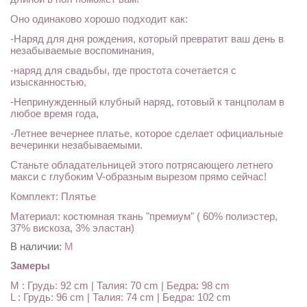
Оно одинаково хорошо подходит как:
-Наряд для дня рождения, который превратит ваш день в
незабываемые воспоминания,
-наряд для свадьбы, где простота сочетается с
изысканностью,
-Непринужденный клубный наряд, готовый к танцполам в
любое время года,
-Летнее вечернее платье, которое сделает официальные
вечеринки незабываемыми.
Станьте обладательницей этого потрясающего летнего
макси с глубоким V-образным вырезом прямо сейчас!
Комплект: Плятье
Материал: костюмная ткань "премиум" ( 60% полиэстер,
37% вискоза, 3% эластан)
В наличии:
M
Замеры
M : Грудь: 92 cm | Талия: 70 cm | Бедра: 98 cm
L : Грудь: 96 cm | Талия: 74 cm | Бедра: 102 cm