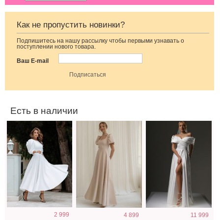
Как не пропустить новинки?
Подпишитесь на нашу рассылку чтобы первыми узнавать о
Нарядное
Светлое бежевое
Длинное
поступлении нового товара.
элегантное
платье на
свадебное белое
молочное платье
короткий рукав
платье с
Ваш E-mail
миди длины с
отрытыми
открытой
плечами
спинкой
Есть в наличии
Молочное
Короткое черное
Фатиновое
2 999
4 899
11 999
атласное платье
нарядное
короткое белое