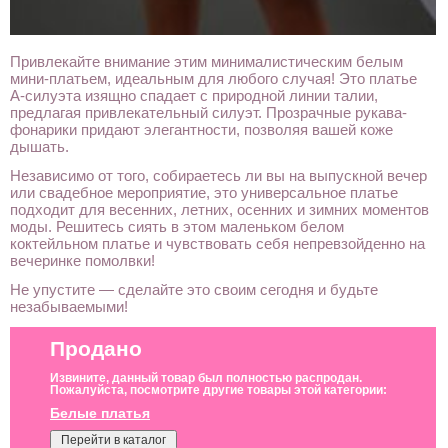
Привлекайте внимание этим минималистическим белым
мини-платьем, идеальным для любого случая! Это платье
А-силуэта изящно спадает с природной линии талии,
предлагая привлекательный силуэт. Прозрачные рукава-
фонарики придают элегантности, позволяя вашей коже
дышать.
Независимо от того, собираетесь ли вы на выпускной вечер
или свадебное мероприятие, это универсальное платье
подходит для весенних, летних, осенних и зимних моментов
моды. Решитесь сиять в этом маленьком белом
коктейльном платье и чувствовать себя непревзойденно на
вечеринке помолвки!
Не упустите — сделайте это своим сегодня и будьте
незабываемыми!
Продано
Извините, данный товар был полностью распродан.
Пожалуйста, посмотрите другие товары этой категории:
Белые платья
Перейти в каталог