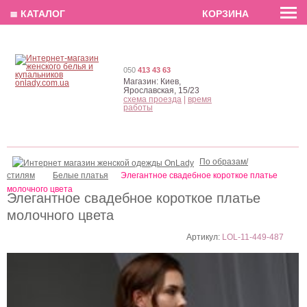
EN
РУС
UA
≣ КАТАЛОГ
КОРЗИНА
050
413 43 63
Магазин:
Киев,
Ярославская, 15/23
схема проезда
|
время
работы
По образам/
стилям
Белые платья
Элегантное свадебное короткое платье
молочного цвета
Элегантное свадебное короткое платье
молочного цвета
Артикул:
LOL-11-449-487