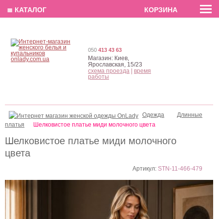
EN
РУС
UA
≣ КАТАЛОГ
КОРЗИНА
050
413 43 63
Магазин:
Киев,
Ярославская, 15/23
схема проезда
|
время
работы
Одежда
Длинные
платья
Шелковистое платье миди молочного цвета
Шелковистое платье миди молочного
цвета
Артикул:
STN-11-466-479