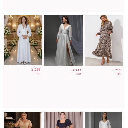
Вечернее
Элегантное
Длинное
2 299
13 899
2 599
блестящее
длинное черное
нарядное
грн
грн
грн
платье на
платье с
класическое
свадьбу
рукавами
белое платье с
фонариками
пышными
рукавами