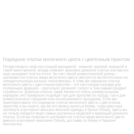
Нарядное платье молочного цвета с цветочным принтом
Почувствовать себя настоящей женщиной - нежной, хрупкой, изящной и
такой женственной, всегда поможет красивое длинное платье или как его
еще называют платье в пол. За счет своей романтической длины –
шелковистое платье миди молочного цвета смотрится восхитительно на
обладательницах разных типов фигуры. К тому же нарядное платье
молочного цвета с цветочным принтом – это настоящая находка для
полненьких девушек – зрительно удлиняет силуэт и тем самым придает
стройности. Длинное платье также является очень универсальным
нарядом: оно прекрасно подойдет как для прогулки по городу, так и для
романтического свидания или незабываемого праздника. Если вас
заинтересовало это нарядное платье молочного цвета с цветочным
принтом, и вы ищите, где же его можно купить в Киеве, тогда вам пора
заглянуть в интернет-магазин женской одежды и белья Onlady. Здесь вы
не только найдете море самых различных моделей и вариаций длинного
платья. Если вы покупаете шелковистое платье миди молочного цвета
именно в интернет-магазине Onlady, доставка по Киеву и Украине
бесплатно!