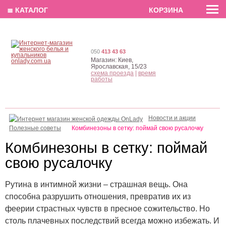
EN
РУС
UA
≣ КАТАЛОГ
КОРЗИНА
050
413 43 63
Магазин:
Киев,
Ярославская, 15/23
схема проезда
|
время
работы
Новости и акции
Полезные советы
Комбинезоны в сетку: поймай свою русалочку
Комбинезоны в сетку: поймай
свою русалочку
Рутина в интимной жизни – страшная вещь. Она
способна разрушить отношения, превратив их из
феерии страстных чувств в пресное сожительство. Но
столь плачевных последствий всегда можно избежать. И