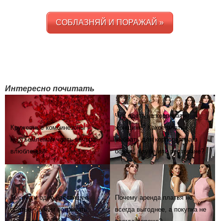
СОБЛАЗНЯЙ И ПОРАЖАЙ »
Интересно почитать
Что одеть на корпоратив
Кружевные комбинезоны –
женщине? Какое платье
неотъемлемая часть вечера
выбрать для корпоратива в
влюбленных
офисе, клубе или ресторане?
Тысяча и одно блестящее
Почему аренда платья не
платье – в чем встречать
всегда выгоднее, а покупка не