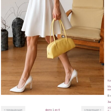
Ко
Ма
ви
В 
З
XS
< предыдущая
фото
1
из 4
следующая >
S 