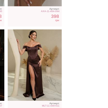
л:
Артикул:
40
AXA-11-464-044
8
398
рн
грн
ое
Свадебное длинное
c
атласное платье с
корсетом и рукавом
л:
Артикул:
47
MLT-11-448-611