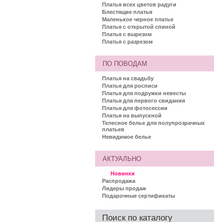
Платья всех цветов радуги
Блестящие платья
Маленькое черное платье
Платья с открытой спиной
Платья с вырезом
Платья с разрезом
ПО ПОВОДАМ
Платья на свадьбу
Платья для росписи
Платья для подружки невесты
Платья для первого свидания
Платья для фотосессии
Платья на выпускной
Телесное белье для полупрозрачных
платьев
Невидимое белье
АКТУАЛЬНО
Новинки
Распродажа
Лидеры продаж
Подарочные сертификаты
Поиск по каталогу