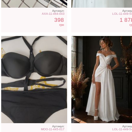
Артикул:
Артику
AXA-11-464-043
LOL-11-449-5
398
1 87
грн
г
Нарядное атласное
Свадебное белое длинн
платье изумрудного цвета
атласное платье в пол 
с разрезом
рукавами
Артикул:
Артику
MOO-11-445-017
LOL-11-449-5