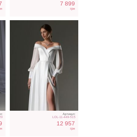
7
7 899
рн
грн
л:
Артикул:
20
LOL-11-449-515
9
12 957
рн
грн