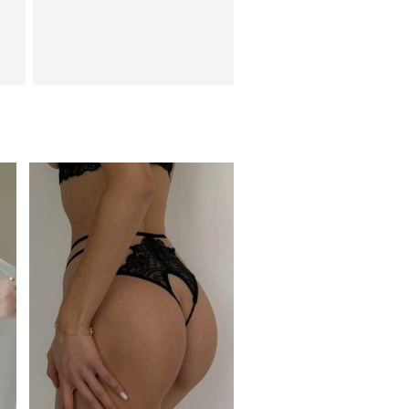
ки
Кружевные трусики с
открытым доступом
Вечернее нарядное
корсетное платье
коричневого цвета