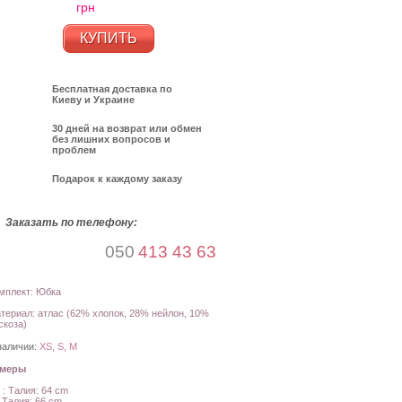
грн
КУПИТЬ
Бесплатная доставка по
Киеву и Украине
30 дней на возврат или обмен
без лишних вопросов и
проблем
Подарок к каждому заказу
Заказать по телефону:
050
413 43 63
мплект: Юбка
териал: атлас (62% хлопок, 28% нейлон, 10%
скоза)
наличии:
XS, S, M
амеры
 : Талия: 64 cm
: Талия: 66 cm