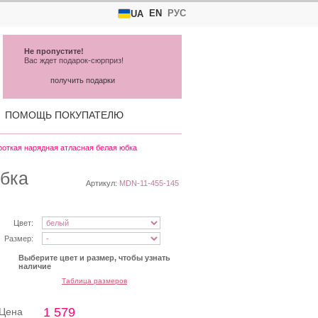
EN
РУС
UA
Не пропустите!
Вас ждет подарок-сюрприз!
получить подарки
ПОМОЩЬ ПОКУПАТЕЛЮ
роткая нарядная атласная белая юбка
юбка
Артикул:
MDN-11-455-145
Цвет:
Размер:
Выберите цвет и размер, чтобы узнать
наличие
Таблица размеров
1 579
Цена