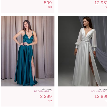
599
12 95
грн
г
Артикул:
Артику
BEZ-11-462-916
LOL-11-449-5
3 399
13 89
грн
г