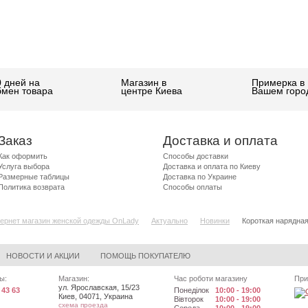
0 дней на
Магазин в
Примерка в
бмен товара
центре Киева
Вашем горо
Заказ
Доставка и оплата
Как оформить
Способы доставки
Услуга выбора
Доставка и оплата по Киеву
Размерные таблицы
Доставка по Украине
Политика возврата
Способы оплаты
ернет магазин женской одежды OnLady
Актуально
Новинки
Короткая нарядная
НОВОСТИ И АКЦИИ
ПОМОЩЬ ПОКУПАТЕЛЮ
ы:
Магазин:
Час роботи магазину
При
ул. Ярославская, 15/23
 43 63
Понеділок
10:00 - 19:00
Киев
,
04071
,
Украина
Вівторок
10:00 - 19:00
схема проезда