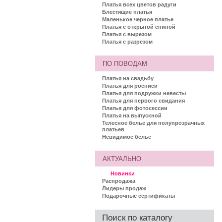
Платья всех цветов радуги
Блестящие платья
Маленькое черное платье
Платья с открытой спиной
Платья с вырезом
Платья с разрезом
ПО ПОВОДАМ
Платья на свадьбу
Платья для росписи
Платья для подружки невесты
Платья для первого свидания
Платья для фотосессии
Платья на выпускной
Телесное белье для полупрозрачных
платьев
Невидимое белье
АКТУАЛЬНО
Новинки
Распродажа
Лидеры продаж
Подарочные сертификаты
Поиск по каталогу