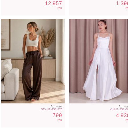
12 957
1 39
грн
г
Артикул:
Артику
STK-11-436-325
VIN-11-338-0
799
4 93
грн
г