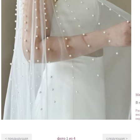
Ма
В 
Ра
вес
ев
< предыдущая
фото
1
из 4
следующая >