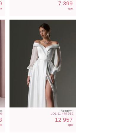
9
7 399
рн
грн
л:
Артикул:
66
LOL-11-449-515
8
12 957
рн
грн