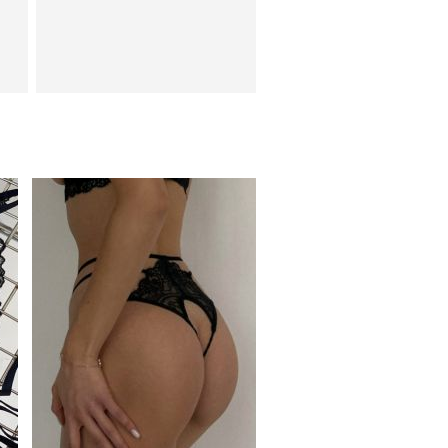
Кружевные трусики с
с
открытым доступом
ое
Вечернее нарядное
ны
корсетное платье зеленого
цвета