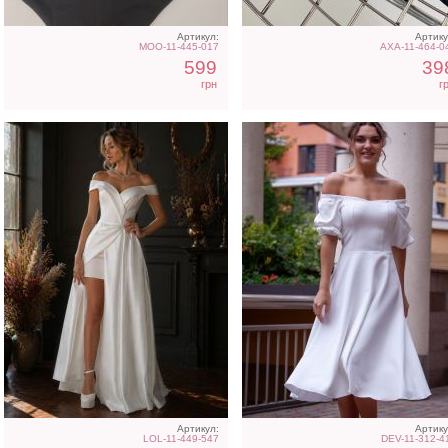
Артикул:
Артику
MOO-11-445-017
AXA-11-464-0
599
39
грн
г
Классические
Атласное длинное плат
шоколадные шелковые
на бретелях в белом цве
летние женские брюки
Артикул:
Артику
LOL-11-449-547
DEV-11-312-4