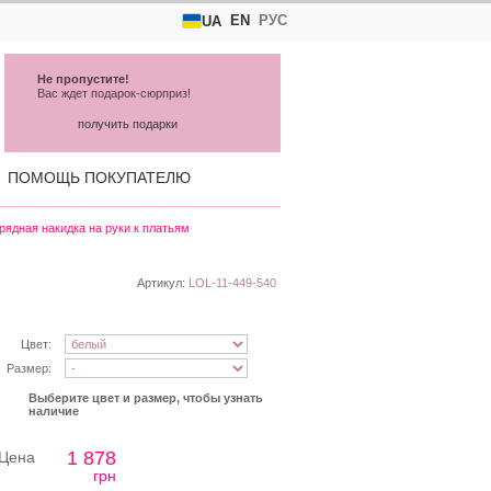
EN
РУС
UA
Не пропустите!
Вас ждет подарок-сюрприз!
получить подарки
ПОМОЩЬ ПОКУПАТЕЛЮ
рядная накидка на руки к платьям
Артикул:
LOL-11-449-540
Цвет:
Размер:
Выберите цвет и размер, чтобы узнать
наличие
1 878
Цена
грн