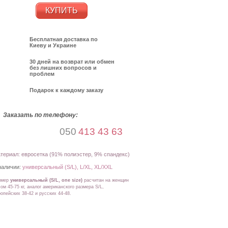
КУПИТЬ
Бесплатная доставка по
Киеву и Украине
30 дней на возврат или обмен
без лишних вопросов и
проблем
Подарок к каждому заказу
Заказать по телефону:
050
413 43 63
териал: евросетка (91% полиэстер, 9% спандекс)
наличии:
универсальный (S/L), L/XL, XL/XXL
змер
универсальный (S/L, one size)
расчитан на женщин
ом 45-75 кг, аналог американского размера S/L,
ропейских 38-42
и
русских 44-48
.