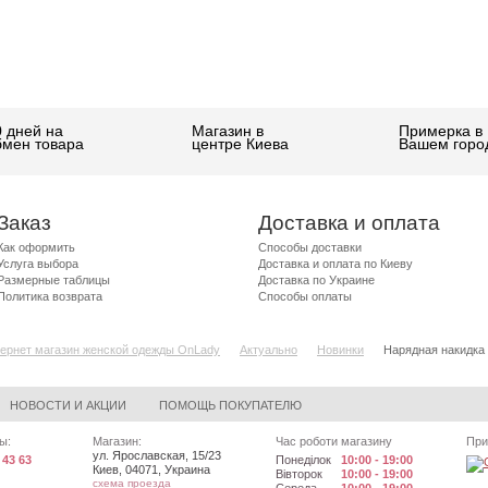
0 дней на
Магазин в
Примерка в
бмен товара
центре Киева
Вашем горо
Заказ
Доставка и оплата
Как оформить
Способы доставки
Услуга выбора
Доставка и оплата по Киеву
Размерные таблицы
Доставка по Украине
Политика возврата
Способы оплаты
ернет магазин женской одежды OnLady
Актуально
Новинки
Нарядная накидка 
НОВОСТИ И АКЦИИ
ПОМОЩЬ ПОКУПАТЕЛЮ
ы:
Магазин:
Час роботи магазину
При
ул. Ярославская, 15/23
 43 63
Понеділок
10:00 - 19:00
Киев
,
04071
,
Украина
Вівторок
10:00 - 19:00
схема проезда