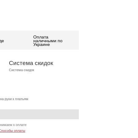
Оплата
де
наличными по
Украине
Система скидок
Система скидок
на руки к платьям
нимаем к оплате