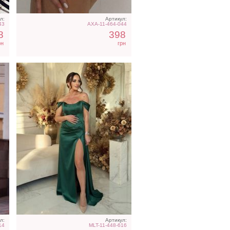
л:
Артикул:
43
AXA-11-464-044
8
398
рн
грн
ье
Свадебное длинное
те
атласное платье с
корсетом и рукавом
л:
Артикул:
14
MLT-11-448-616