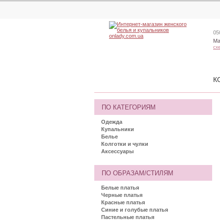
05
Ма
сх
К
ПО КАТЕГОРИЯМ
Одежда
Купальники
Белье
Колготки и чулки
Аксессуары
ПО ОБРАЗАМ/СТИЛЯМ
Белые платья
Черные платья
Красные платья
Синие и голубые платья
Пастельные платья