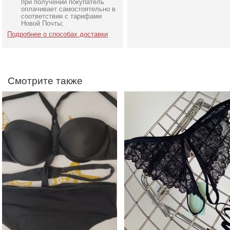
Слитный женский
Красивые кружевные
при получении покупатель
купальник для фотосессии
трусики черного цвета 
оплачивает самостоятельно в
соответствии с тарифами
открытым доступом
Новой Почты;
Подробнее о способах доставки
Смотрите также
Свадебное длинное
Коктейльное классическ
атласное корсетное
белое платье миди дли
платье