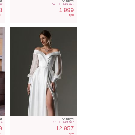
л:
Артикул:
40
AVL-11-446-472
8
1 999
рн
грн
л:
Артикул:
14
LOL-11-449-515
9
12 957
рн
грн