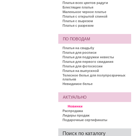
Платья всех цветов радуги
Блестящие платья
Маленькое черное платье
Платья с открытой спиной
Платья с вырезом
Платья с разрезом
ПО ПОВОДАМ
Платья на свадьбу
Платья для росписи
Платья для подружки невесты
Платья для первого свидания
Платья для фотосессии
Платья на выпускной
Телесное белье для полупрозрачных
платьев
Невидимое белье
АКТУАЛЬНО
Новинки
Распродажа
Лидеры продаж
Подарочные сертификаты
Поиск по каталогу