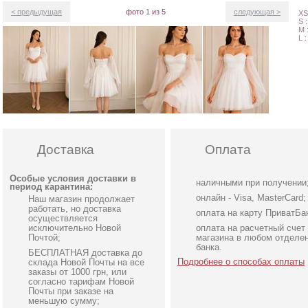
< предыдущая
фото
1
из 5
следующая >
XS
S 
M 
L 
Доставка
Оплата
Особые условия доставки в
наличными при получении
период карантина:
онлайн - Visa, MasterCard;
Наш магазин продолжает
работать, но доставка
оплата на карту ПриватБа
осуществляется
исключительно Новой
оплата на расчетный счет
Почтой;
магазина в любом отделе
банка.
БЕСПЛАТНАЯ доставка до
Подробнее о способах оплаты
склада Новой Почты на все
заказы от 1000 грн, или
согласно тарифам Новой
Почты при заказе на
меньшую сумму;