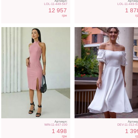
Артикул:
Артику
LOL-11-449-547
LOL-11-449-5
12 957
1 87
грн
г
Артикул:
Артику
WIN-11-447-100
DEV-11-312-4
1 498
1 39
грн
г