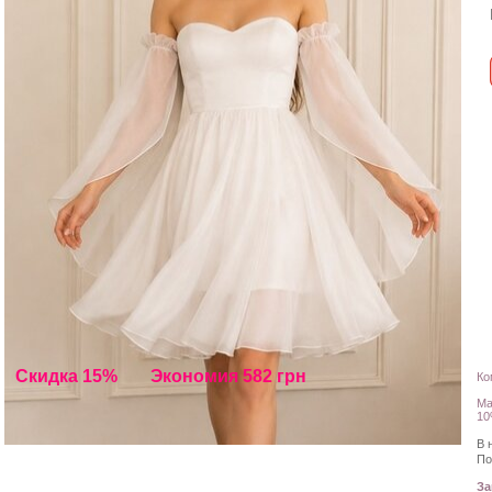
Скидка 15%
Экономия 582 грн
Ко
Ма
10
В 
По
З