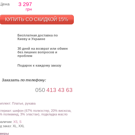
3 297
Цена
грн
КУПИТЬ СО СКИДКОЙ 15%
Бесплатная доставка по
Киеву и Украине
30 дней на возврат или обмен
без лишних вопросов и
проблем
Подарок к каждому заказу
Заказать по телефону:
050
413 43 63
мплект: Платье, рукава
териал: шифон (67% полиэстер, 20% вискоза,
% полиамид, 3% эластан), подкладка масло
наличии:
XS, S
д заказ:
XL, XXL
амеры