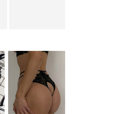
Кружевные трусики с
с
открытым доступом
ки
Молочное атласное
платье миди с длинным
рукавом, на резинке