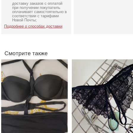
доставку заказов с оплатой
Слитный женский
Красивые кружевные
при получении покупатель
купальник для фотосессии
трусики черного цвета 
оплачивает самостоятельно в
соответствии с тарифами
открытым доступом
Новой Почты;
Подробнее о способах доставки
Смотрите также
Свадебное длинное
Нарядная накидка на ру
атласное корсетное
к платьям
платье