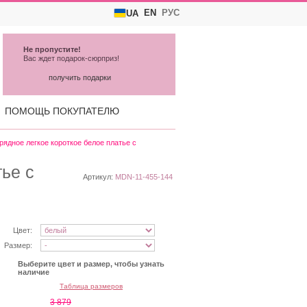
EN
РУС
UA
Не пропустите!
Вас ждет подарок-сюрприз!
получить подарки
ПОМОЩЬ ПОКУПАТЕЛЮ
рядное легкое короткое белое платье с
ье с
Артикул:
MDN-11-455-144
Цвет:
Размер:
Выберите цвет и размер, чтобы узнать
наличие
Таблица размеров
3 879