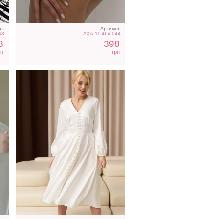
л:
Артикул:
43
AXA-11-464-044
8
398
рн
грн
ое
Свадебное длинное
ны
атласное платье с
корсетом и рукавом