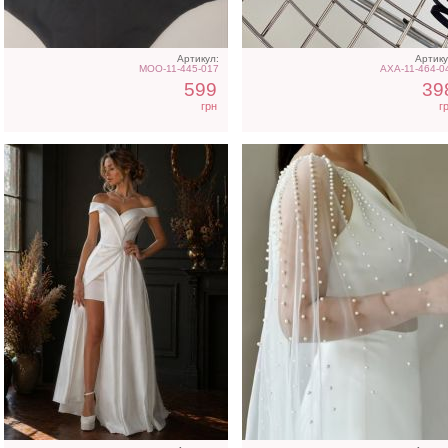
Артикул:
Артику
MOO-11-445-017
AXA-11-464-0
599
39
грн
г
Розовое платье футляр с
Коктейльное классическ
разрезом на ноге
белое платье миди дли