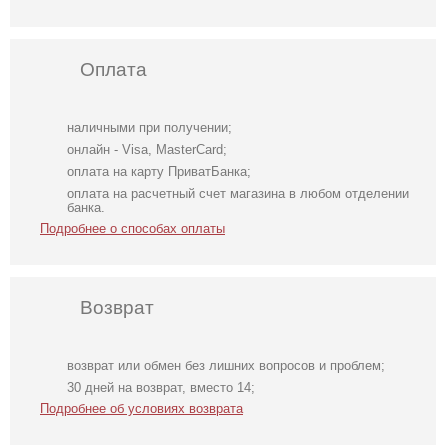
Оплата
наличными при получении;
онлайн - Visa, MasterCard;
оплата на карту ПриватБанка;
оплата на расчетный счет магазина в любом отделении
банка.
Подробнее о способах оплаты
Возврат
возврат или обмен без лишних вопросов и проблем;
Слитный
Нарядная
Красивые
30 дней на возврат, вместо 14;
женский
накидка на руки к
кружевные
Подробнее об условиях возврата
купальник для
платьям
трусики черного
фотосессии
цвета с
открытым