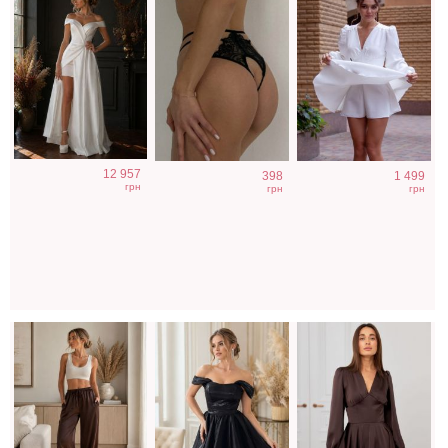
Классические
Короткое черное
Коктейльное
12 957
398
1 499
шоколадные
нарядное
короткое платье-
грн
грн
грн
шелковые
короткое платье
шорты
летние женские
на выпускной
шоколадного
брюки
цвета