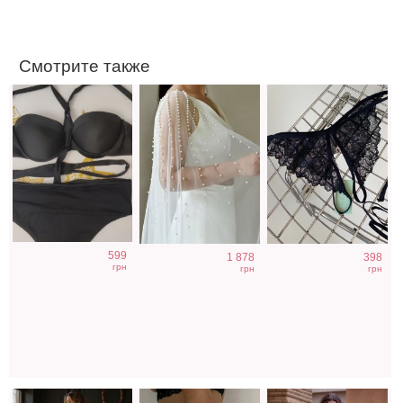
доступом
Смотрите также
Свадебное
Кружевные
Коктейльное
599
1 878
398
длинное
трусики с
короткое платье-
грн
грн
грн
атласное
открытым
шорты белого
корсетное
доступом
цвета
платье