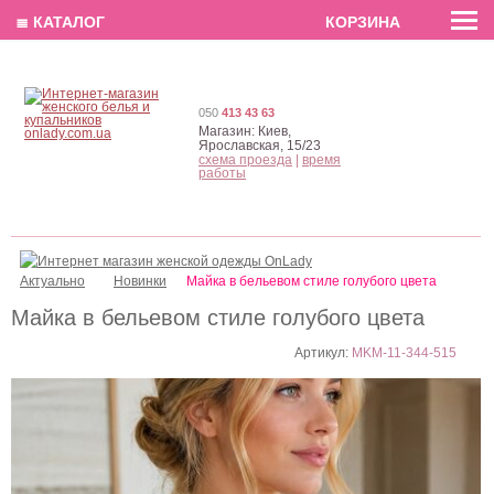
EN
РУС
UA
≣ КАТАЛОГ
КОРЗИНА
050
413 43 63
Магазин:
Киев,
Ярославская, 15/23
схема проезда
|
время
работы
Актуально
Новинки
Майка в бельевом стиле голубого цвета
Майка в бельевом стиле голубого цвета
Артикул:
MKM-11-344-515