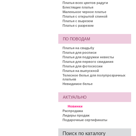
Платья всех цветов радуги
Блестящие платья
Маленькое черное платье
Платья с открытой спиной
Платья с вырезом
Платья с разрезом
ПО ПОВОДАМ
Платья на свадьбу
Платья для росписи
Платья для подружки невесты
Платья для первого свидания
Платья для фотосессии
Платья на выпускной
Телесное белье для полупрозрачных
платьев
Невидимое белье
АКТУАЛЬНО
Новинки
Распродажа
Лидеры продаж
Подарочные сертификаты
Поиск по каталогу