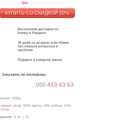
грн
КУПИТЬ СО СКИДКОЙ 20%
Бесплатная доставка по
Киеву и Украине
30 дней на возврат или обмен
без лишних вопросов и
проблем
Подарок к каждому заказу
Заказать по телефону:
050
413 43 63
мплект: Юбка
териал: атлас (62% ацетат, 28% нейлон, 10%
скоза)
наличии:
S, M, L, XL