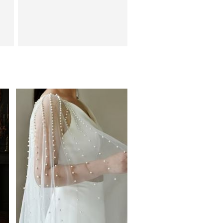
Нарядная накидка на руки
к платьям
Вечернее нарядное
ии
корсетное платье
коричневого цвета