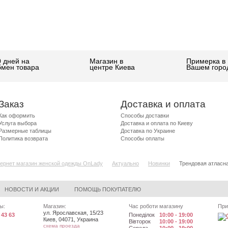
0 дней на
Магазин в
Примерка в
бмен товара
центре Киева
Вашем горо
Заказ
Доставка и оплата
Как оформить
Способы доставки
Услуга выбора
Доставка и оплата по Киеву
Размерные таблицы
Доставка по Украине
Политика возврата
Способы оплаты
ернет магазин женской одежды OnLady
Актуально
Новинки
Трендовая атласна
НОВОСТИ И АКЦИИ
ПОМОЩЬ ПОКУПАТЕЛЮ
ы:
Магазин:
Час роботи магазину
При
ул. Ярославская, 15/23
 43 63
Понеділок
10:00 - 19:00
Киев
,
04071
,
Украина
Вівторок
10:00 - 19:00
схема проезда