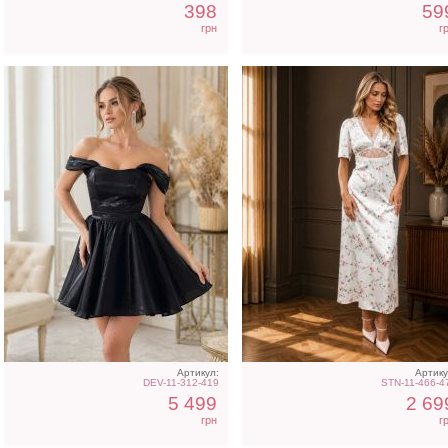
398
59
грн
г
Артикул:
Артику
DEV-11-312-419
STN-11-466-4
5 499
2 69
грн
г