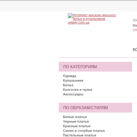
05
Ма
сх
К
ПО КАТЕГОРИЯМ
Одежда
Купальники
Белье
Колготки и чулки
Аксессуары
ПО ОБРАЗАМ/СТИЛЯМ
Белые платья
Черные платья
Красные платья
Синие и голубые платья
Пастельные платья