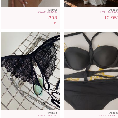
Артикул:
Артику
AXA-11-464-044
LOL-11-449-5
398
12 95
грн
г
Короткое черное
Шелковистое платье ми
нарядное короткое платье
молочного цвета
на выпускной
Артикул:
Артику
AXA-11-464-043
MOO-11-445-0