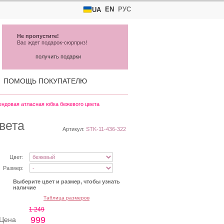
EN
РУС
UA
Не пропустите!
Вас ждет подарок-сюрприз!
получить подарки
ПОМОЩЬ ПОКУПАТЕЛЮ
ендовая атласная юбка бежевого цвета
вета
Артикул:
STK-11-436-322
Цвет:
Размер:
Выберите цвет и размер, чтобы узнать
наличие
Таблица размеров
1 249
999
Цена