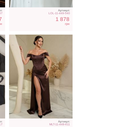
л:
Артикул:
47
LOL-11-449-540
7
1 878
рн
грн
ди
Длинное белое вечернее
платье на запах для
невесты
л:
Артикул:
17
MLT-11-448-611