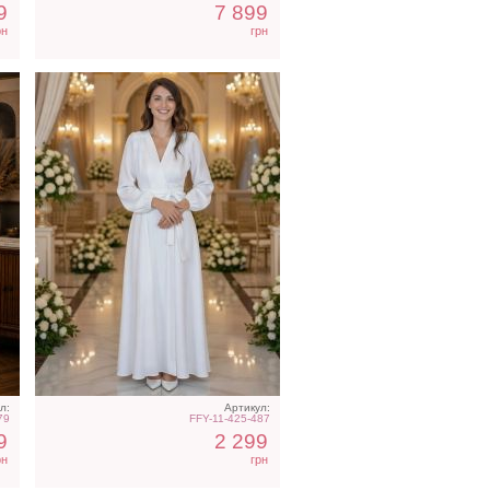
9
7 899
рн
грн
л:
Артикул:
79
FFY-11-425-487
9
2 299
рн
грн