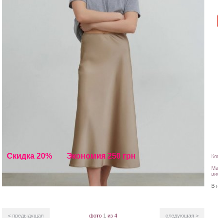
Скидка 20%
Экономия 250 грн
Ко
Ма
ви
В 
< предыдущая
фото
1
из 4
следующая >