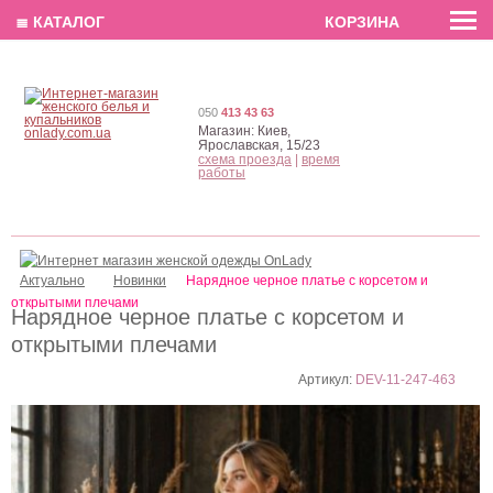
EN
РУС
UA
≣ КАТАЛОГ
КОРЗИНА
050
413 43 63
Магазин:
Киев,
Ярославская, 15/23
схема проезда
|
время
работы
Актуально
Новинки
Нарядное черное платье с корсетом и
открытыми плечами
Нарядное черное платье с корсетом и
открытыми плечами
Артикул:
DEV-11-247-463