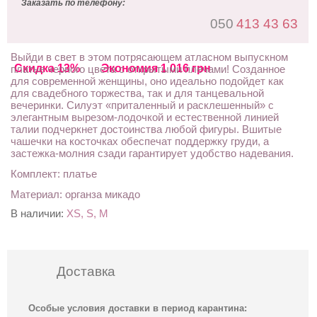
Заказать по телефону:
050
413 43 63
Выйди в свет в этом потрясающем атласном выпускном
Скидка 13%
Экономия 1 016 грн
платье черного цвета с открытыми плечами! Созданное
для современной женщины, оно идеально подойдет как
для свадебного торжества, так и для танцевальной
вечеринки. Силуэт «приталенный и расклешенный» с
элегантным вырезом-лодочкой и естественной линией
талии подчеркнет достоинства любой фигуры. Вшитые
чашечки на косточках обеспечат поддержку груди, а
застежка-молния сзади гарантирует удобство надевания.
Комплект: платье
Материал: органза микадо
В наличии:
XS, S, M
Доставка
Особые условия доставки в период карантина: