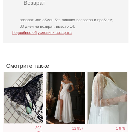
Возврат
возврат или обмен без лишних вопросов и проблем;
Красивые
Свадебное
Нарядная
30 дней на возврат, вместо 14;
кружевные
длинное
накидка на руки к
Подробнее об условиях возврата
трусики черного
атласное
платьям
цвета с
корсетное платье
открытым
доступом
Смотрите также
Слитный
Кружевные
Нарядное
398
12 957
1 878
женский
трусики с
атласное платье
грн