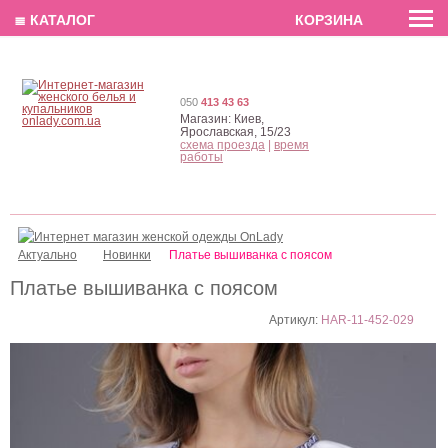
EN
РУС
UA
≣ КАТАЛОГ
КОРЗИНА
050
413 43 63
Магазин:
Киев,
Ярославская, 15/23
схема проезда
|
время
работы
Актуально
Новинки
Платье вышиванка с поясом
Платье вышиванка с поясом
Артикул:
HAR-11-452-029