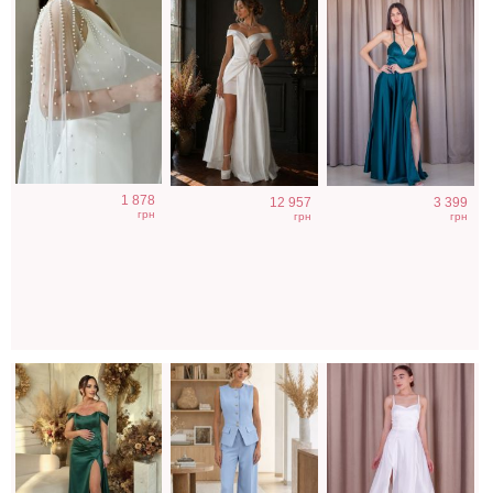
Вечернее
Нарядный
Атласное
1 878
12 957
3 399
нарядное
голубой костюм
длинное платье
грн
грн
грн
корсетное
двойка
на бретелях в
платье зеленого
белом цвете
цвета