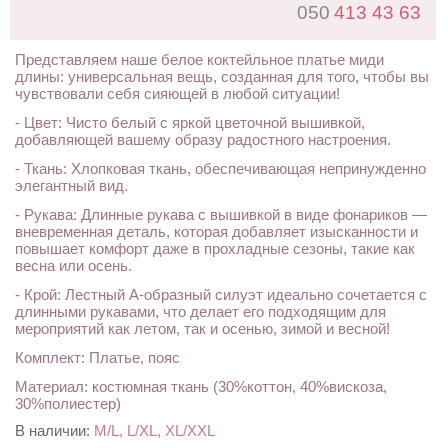
050
413 43 63
Представляем наше белое коктейльное платье миди
длины: универсальная вещь, созданная для того, чтобы вы
чувствовали себя сияющей в любой ситуации!
- Цвет: Чисто белый с яркой цветочной вышивкой,
добавляющей вашему образу радостного настроения.
- Ткань: Хлопковая ткань, обеспечивающая непринужденно
элегантный вид.
- Рукава: Длинные рукава с вышивкой в ​​виде фонариков —
вневременная деталь, которая добавляет изысканности и
повышает комфорт даже в прохладные сезоны, такие как
весна или осень.
- Крой: Лестный А-образный силуэт идеально сочетается с
длинными рукавами, что делает его подходящим для
мероприятий как летом, так и осенью, зимой и весной!
Комплект: Платье, пояс
Материал: костюмная ткань (30%коттон, 40%вискоза,
30%полиестер)
В наличии:
M/L, L/XL, XL/XXL