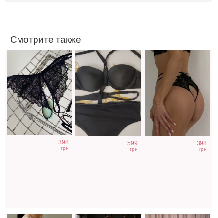
открытым
доступом
Смотрите также
Нарядная
Свадебное
Нарядное
398
599
398
накидка на руки
длинное
атласное платье
грн
грн
грн
к платьям
атласное
изумрудного
корсетное платье
цвета с разрезом