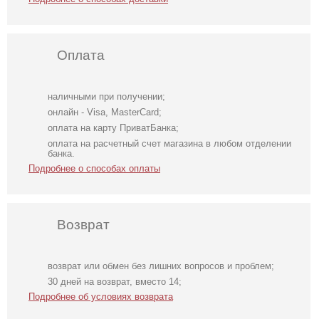
Оплата
наличными при получении;
онлайн - Visa, MasterCard;
оплата на карту ПриватБанка;
оплата на расчетный счет магазина в любом отделении
банка.
Подробнее о способах оплаты
Возврат
возврат или обмен без лишних вопросов и проблем;
Красивые
Слитный женский
Кружевные
30 дней на возврат, вместо 14;
кружевные
купальник для
трусики с
Подробнее об условиях возврата
трусики черного
фотосессии
открытым
цвета с
доступом