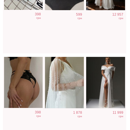
Кружевные
Нарядная
Длинное
398
599
12 957
трусики с
накидка на руки к
свадебное белое
грн
грн
грн
открытым
платьям
платье с
доступом
отрытыми
плечами
Вечернее
Коктейльное
Нарядное
398
1 878
11 999
нарядное
классическое
атласное платье
грн
грн
грн
корсетное
белое платье
изумрудного
платье зеленого
миди длины
цвета с разрезом
цвета