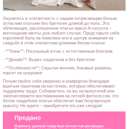
Окунитесь в элегантность с нашим потрясающим белым
атласним платьем без бретелек длиной до пола. Это
облегающее, расклешенное платье макси А-силуэта –
воплощение мечты для любого случая. Представьте себя
королевой бала на помолвке или в центре внимания на
свадьбе в этом элегантном длинном белом платье.
- **Ткань**: Роскошный атлас с естественным блеском
- **Дизайн**: Вырез сердечком и без бретелек
- **Особенности**: Скрытая молния, боковые разрезы,
корсет на шнуровке
Почувствуйте себя уверенно и комфортно благодаря
вшитым чашечкам на косточках, которые обеспечивают
поддержку груди. Собираетесь ли вы на выпускной или
запечатлеваете воспоминания на летней фотосессии, это
белое свадебное платье обеспечит вам безупречную
красоту. Не ждите – приобретите его уже сегодня!
Продано
Извините, данный товар был полностью распродан.