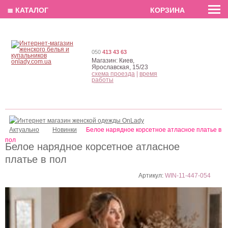
EN
РУС
UA
≣ КАТАЛОГ
КОРЗИНА
050
413 43 63
Магазин:
Киев,
Ярославская, 15/23
схема проезда
|
время
работы
Актуально
Новинки
Белое нарядное корсетное атласное платье в
пол
Белое нарядное корсетное атласное
платье в пол
Артикул:
WIN-11-447-054