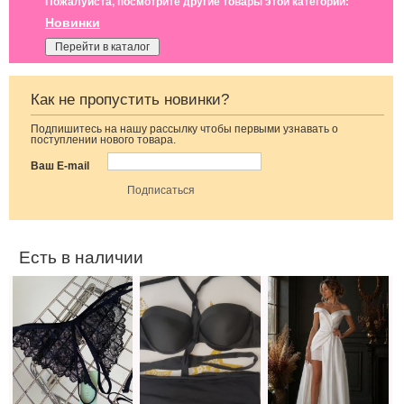
Пожалуйста, посмотрите другие товары этой категории:
Новинки
Перейти в каталог
Как не пропустить новинки?
Подпишитесь на нашу рассылку чтобы первыми узнавать о
Красивые
Слитный женский
Свадебное
поступлении нового товара.
кружевные
купальник для
длинное
трусики черного
фотосессии
атласное
Ваш E-mail
цвета с
корсетное платье
открытым
доступом
Есть в наличии