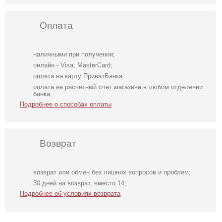
Оплата
наличными при получении;
онлайн - Visa, MasterCard;
оплата на карту ПриватБанка;
оплата на расчетный счет магазина в любом отделении
банка.
Подробнее о способах оплаты
Возврат
возврат или обмен без лишних вопросов и проблем;
Красивые
Нарядная
Кружевные
30 дней на возврат, вместо 14;
кружевные
накидка на руки к
трусики с
Подробнее об условиях возврата
трусики черного
платьям
открытым
цвета с
доступом
открытым
доступом