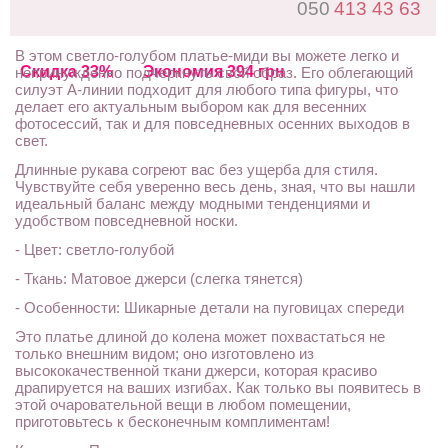
050
413 43 63
В этом светло-голубом платье-миди вы можете легко и
Скидка 33%
Экономия 394 грн
непринужденно подчеркнуть свой образ. Его облегающий
силуэт А-линии подходит для любого типа фигуры, что
делает его актуальным выбором как для весенних
фотосессий, так и для повседневных осенних выходов в
свет.
Длинные рукава согреют вас без ущерба для стиля.
Чувствуйте себя уверенно весь день, зная, что вы нашли
идеальный баланс между модными тенденциями и
удобством повседневной носки.
- Цвет: светло-голубой
- Ткань: Матовое джерси (слегка тянется)
- Особенности: Шикарные детали на пуговицах спереди
Это платье длиной до колена может похвастаться не
только внешним видом; оно изготовлено из
высококачественной ткани джерси, которая красиво
драпируется на ваших изгибах. Как только вы появитесь в
этой очаровательной вещи в любом помещении,
приготовьтесь к бесконечным комплиментам!