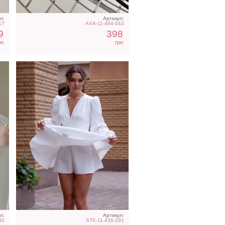
л:
Артикул:
17
AXA-11-464-043
9
398
рн
грн
е
Атласное длинное платье
на бретелях в белом цвете
л:
Артикул:
40
STK-11-436-291