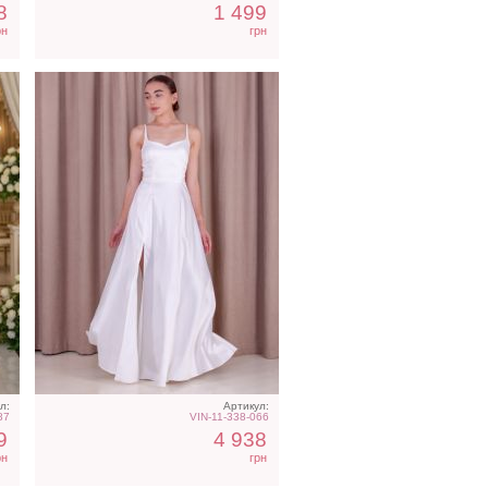
8
1 499
рн
грн
л:
Артикул:
87
VIN-11-338-066
9
4 938
рн
грн