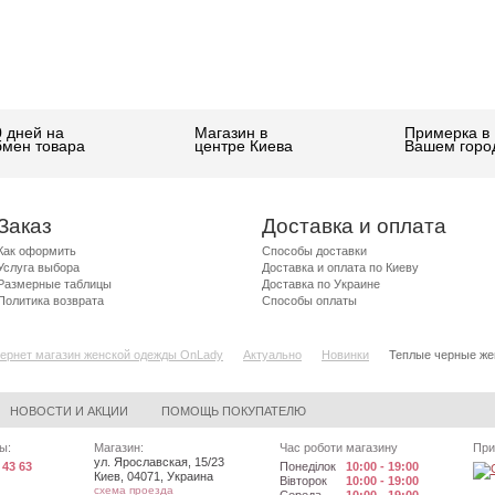
0 дней на
Магазин в
Примерка в
бмен товара
центре Киева
Вашем горо
Заказ
Доставка и оплата
Как оформить
Способы доставки
Услуга выбора
Доставка и оплата по Киеву
Размерные таблицы
Доставка по Украине
Политика возврата
Способы оплаты
ернет магазин женской одежды OnLady
Актуально
Новинки
Теплые черные же
НОВОСТИ И АКЦИИ
ПОМОЩЬ ПОКУПАТЕЛЮ
ы:
Магазин:
Час роботи магазину
При
ул. Ярославская, 15/23
 43 63
Понеділок
10:00 - 19:00
Киев
,
04071
,
Украина
Вівторок
10:00 - 19:00
схема проезда