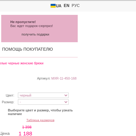
EN
РУС
UA
Не пропустите!
Вас ждет подарок-сюрприз!
получить подарки
ПОМОЩЬ ПОКУПАТЕЛЮ
плые черные женские брюки
Артикул:
MXR-11-450-168
Цвет:
Размер:
Выберите цвет и размер, чтобы узнать
наличие
Таблица размеров
1 398
1 188
Цена