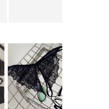
Красивые кружевные
ии
трусики черного цвета с
открытым доступом
ки
Коктейльное короткое
платье-шорты белого
цвета