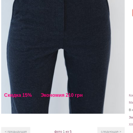
Скидка 15%
Экономия 210 грн
Ко
Ма
В 
З
XX
< предыдущая
фото
1
из 5
следующая >