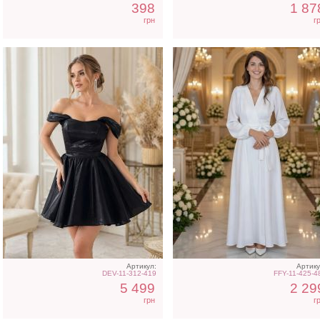
398
1 87
грн
г
Артикул:
Артику
DEV-11-312-419
FFY-11-425-4
5 499
2 29
грн
г