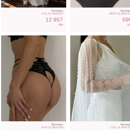
Артикул:
Артику
LOL-11-449-547
MOO-11-445-0
12 957
59
грн
г
Короткое черное
Длинное белое вечерне
нарядное короткое платье
платье на запах для
на выпускной
невесты
Артикул:
Артику
AXA-11-464-044
LOL-11-449-5