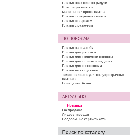
Платья всех цветов радуги
Блестящие платья
Маленькое черное платье
Платья с открытой спиной
Платья с вырезом
Платья с разрезом
ПО ПОВОДАМ
Платья на свадьбу
Платья для росписи
Платья для подружки невесты
Платья для первого свидания
Платья для фотосессии
Платья на выпускной
Телесное белье для полупрозрачных
платьев
Невидимое белье
АКТУАЛЬНО
Новинки
Распродажа
Лидеры продаж
Подарочные сертификаты
Поиск по каталогу