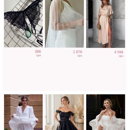
Коктейльное
Короткое черное
Фатиновое
398
1 878
4 599
короткое платье-
нарядное
короткое белое
грн
грн
грн
шорты белого
короткое платье
платье с
цвета
на выпускной
открытыми
плечами