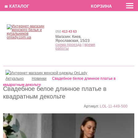
EN
РУС
UA
≣ КАТАЛОГ
КОРЗИНА
050
413 43 63
Магазин:
Киев,
Ярославская, 15/23
схема проезда
|
время
работы
Актуально
Новинки
Свадебное белое длинное платье в
квадратным декольте
Свадебное белое длинное платье в
квадратным декольте
Артикул:
LOL-11-449-500