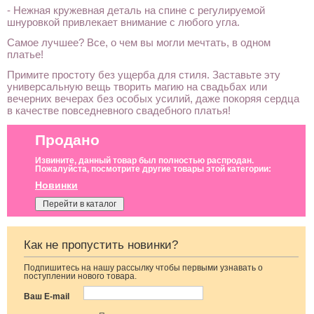
- Нежная кружевная деталь на спине с регулируемой
шнуровкой привлекает внимание с любого угла.
Самое лучшее? Все, о чем вы могли мечтать, в одном
платье!
Примите простоту без ущерба для стиля. Заставьте эту
универсальную вещь творить магию на свадьбах или
вечерних вечерах без особых усилий, даже покоряя сердца
в качестве повседневного свадебного платья!
Продано
Извините, данный товар был полностью распродан.
Пожалуйста, посмотрите другие товары этой категории:
Новинки
Перейти в каталог
Как не пропустить новинки?
Подпишитесь на нашу рассылку чтобы первыми узнавать о
Слитный
Свадебное
Кружевные
поступлении нового товара.
женский
длинное
трусики с
купальник для
атласное
открытым
Ваш E-mail
фотосессии
корсетное платье
доступом