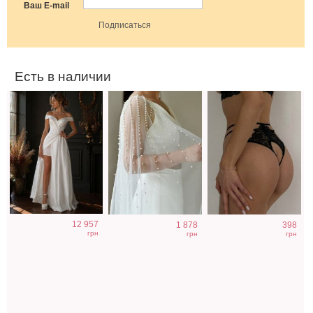
атласное
платьям
открытым
Ваш E-mail
корсетное
доступом
платье
Есть в наличии
Слитный
Красивые
Светлое бежевое
12 957
1 878
398
женский
кружевные
платье на
грн
грн
грн
купальник для
трусики черного
короткий рукав
фотосессии
цвета с
открытым
доступом