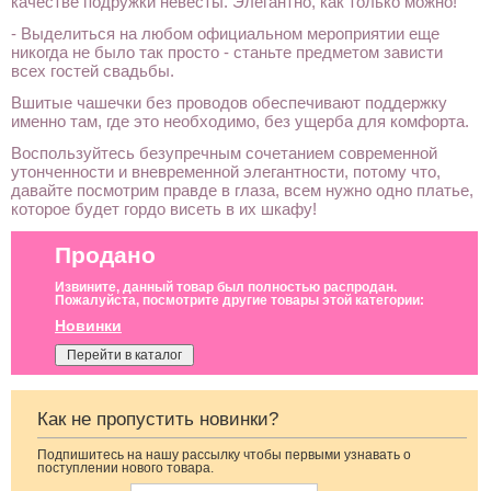
качестве подружки невесты. Элегантно, как только можно!
- Выделиться на любом официальном мероприятии еще
никогда не было так просто - станьте предметом зависти
всех гостей свадьбы.
Вшитые чашечки без проводов обеспечивают поддержку
именно там, где это необходимо, без ущерба для комфорта.
Воспользуйтесь безупречным сочетанием современной
утонченности и вневременной элегантности, потому что,
давайте посмотрим правде в глаза, всем нужно одно платье,
которое будет гордо висеть в их шкафу!
Продано
Извините, данный товар был полностью распродан.
Пожалуйста, посмотрите другие товары этой категории:
Новинки
Перейти в каталог
Как не пропустить новинки?
Подпишитесь на нашу рассылку чтобы первыми узнавать о
Свадебное
Нарядная
Кружевные
поступлении нового товара.
длинное
накидка на руки к
трусики с