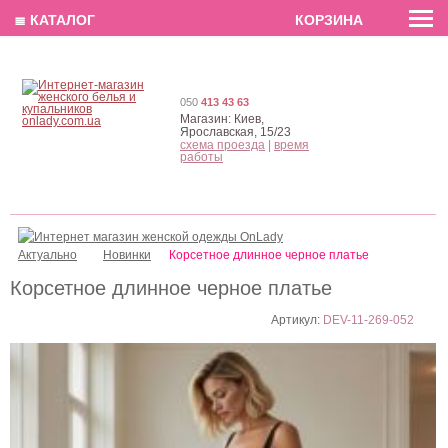
EN
РУС
UA
≣ КАТАЛОГ
КОРЗИНА
050
413 43 63
Магазин:
Киев,
Ярославская, 15/23
схема проезда
|
время
работы
Актуально
Новинки
Корсетное длинное черное платье
Корсетное длинное черное платье
Артикул:
DEV-11-269-052