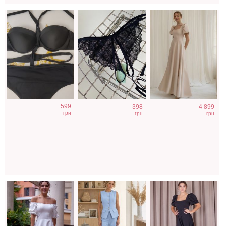
Коктейльное
Нарядный
Элегантное
599
398
4 899
классическое
голубой костюм
длинное черное
грн
грн
грн
белое платье
двойка
платье с
миди длины
рукавами
фонариками