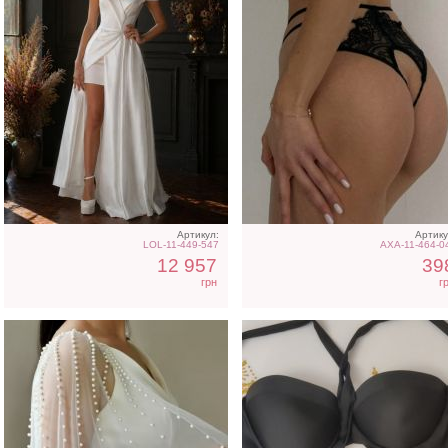
Нарядная накидка на руки
Слитный женский
к платьям
купальник для фотосесс
Артикул:
Артику
LOL-11-449-547
AXA-11-464-0
12 957
39
грн
г