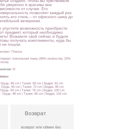
латье создано, чтобы вы чувствовали
ебя уверенно и красивы вне
висимости от случая. Его
ниверсальность позволяет каждый раз
енять его стиль – от офисного шика до
октейльной вечеринки.
е упустите возможность приобрести
тот предмет, который необходимо
еть! Возьмите свой сейчас и будьте
отовы получать комплименты, куда бы
ы ни пошли.
мплект: Платье
териал: плательная ткань (80% полиэстер, 20%
скоза)
наличии:
M
амеры
: Грудь: 86 cm | Талия: 68 cm | Бедра: 92 cm
: Грудь: 90 cm | Талия: 72 cm | Бедра: 96 cm
: Грудь: 94 cm | Талия: 76 cm | Бедра: 100 cm
 : Грудь: 98 cm | Талия: 80 cm | Бедра: 104 cm
Возврат
;
возврат или обмен без