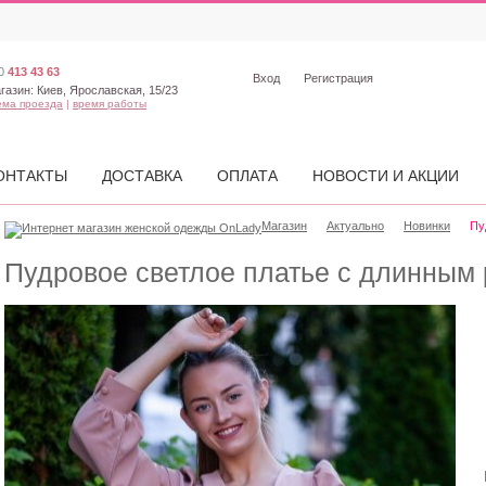
0
413 43 63
Вход
Регистрация
газин:
Киев, Ярославская, 15/23
ема проезда
|
время работы
ОНТАКТЫ
ДОСТАВКА
ОПЛАТА
НОВОСТИ И АКЦИИ
Магазин
Актуально
Новинки
Пу
Пудровое светлое платье с длинным