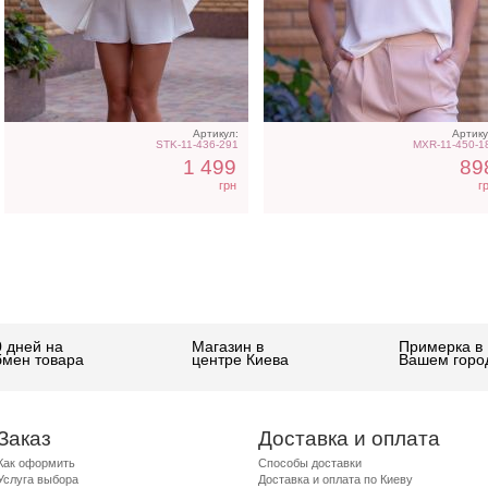
Артикул:
Артику
STK-11-436-291
MXR-11-450-1
1 499
89
грн
г
0 дней на
Магазин в
Примерка в
бмен товара
центре Киева
Вашем горо
Заказ
Доставка и оплата
Как оформить
Способы доставки
Услуга выбора
Доставка и оплата по Киеву