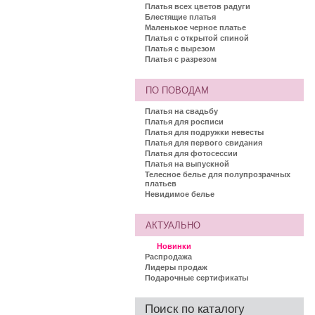
Платья всех цветов радуги
Блестящие платья
Маленькое черное платье
Платья с открытой спиной
Платья с вырезом
Платья с разрезом
ПО ПОВОДАМ
Платья на свадьбу
Платья для росписи
Платья для подружки невесты
Платья для первого свидания
Платья для фотосессии
Платья на выпускной
Телесное белье для полупрозрачных
платьев
Невидимое белье
АКТУАЛЬНО
Новинки
Распродажа
Лидеры продаж
Подарочные сертификаты
Поиск по каталогу