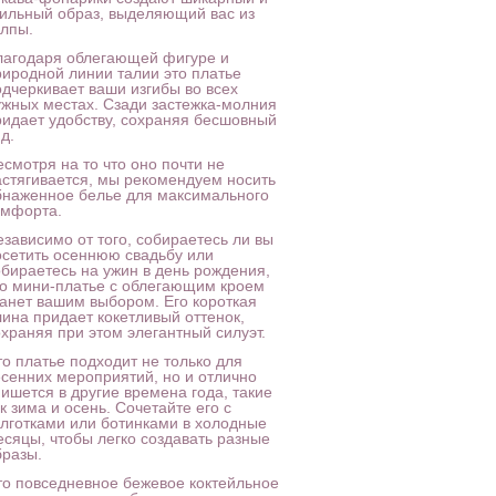
тильный образ, выделяющий вас из
олпы.
лагодаря облегающей фигуре и
риродной линии талии это платье
одчеркивает ваши изгибы во всех
ужных местах. Сзади застежка-молния
ридает удобству, сохраняя бесшовный
д.
смотря на то что оно почти не
астягивается, мы рекомендуем носить
бнаженное белье для максимального
омфорта.
езависимо от того, собираетесь ли вы
осетить осеннюю свадьбу или
обираетесь на ужин в день рождения,
то мини-платье с облегающим кроем
танет вашим выбором. Его короткая
лина придает кокетливый оттенок,
охраняя при этом элегантный силуэт.
то платье подходит не только для
есенних мероприятий, но и отлично
пишется в другие времена года, такие
к зима и осень. Сочетайте его с
олготками или ботинками в холодные
есяцы, чтобы легко создавать разные
бразы.
то повседневное бежевое коктейльное