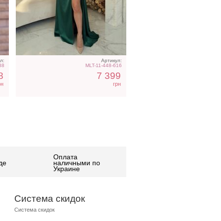
л:
Артикул:
88
MLT-11-448-616
8
7 399
рн
грн
Оплата
де
наличными по
Украине
Система скидок
Система скидок