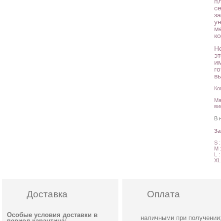
п
с
за
у
м
к
Н
э
им
г
в
Ко
Ма
ви
В 
З
S 
M 
L 
XL
Доставка
Оплата
Особые условия доставки в
наличными при получении
период карантина: