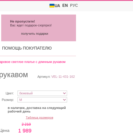
EN
РУС
UA
Не пропустите!
Вас ждет подарок-сюрприз!
получить подарки
ПОМОЩЬ ПОКУПАТЕЛЮ
дровое светлое платье с длинным рукавом
 рукавом
Артикул:
VEL-11-431-162
Цвет:
Размер:
в наличии, доставка на следующий
рабочий день
Таблица размеров
2 210
1 989
Цена