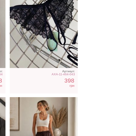
Классические
ии
шоколадные шелковые
летние женские брюки
л:
Артикул:
44
AXA-11-464-043
8
398
рн
грн