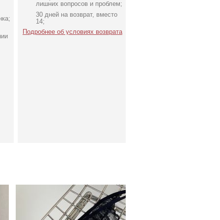
лишних вопросов и проблем;
30 дней на возврат, вместо
нка;
14;
Подробнее об условиях возврата
нии
Красивые кружевные
трусики черного цвета с
открытым доступом