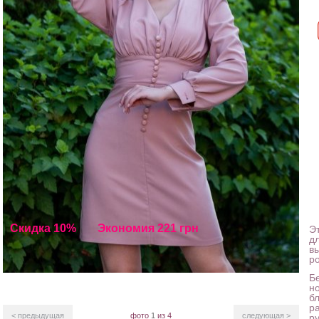
Скидка 10%
Экономия 221 грн
Э
д
в
р
Б
н
б
р
< предыдущая
фото
1
из 4
следующая >
р