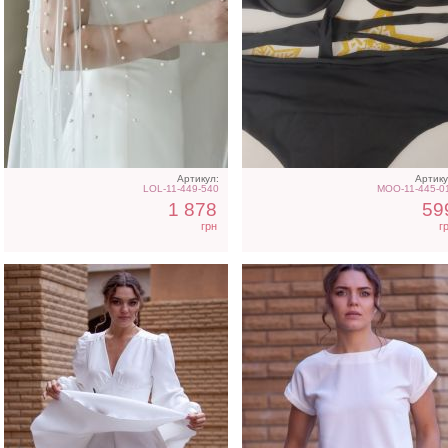
Коктейльное короткое
Футболка однотонная
платье-шорты белого
белого цвета на работ
цвета
Артикул:
Артику
LOL-11-449-540
MOO-11-445-0
1 878
59
грн
г