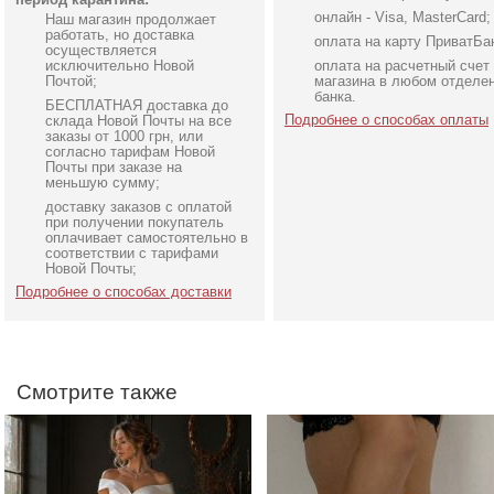
онлайн - Visa, MasterCard;
Наш магазин продолжает
работать, но доставка
оплата на карту ПриватБа
осуществляется
исключительно Новой
оплата на расчетный счет
Почтой;
магазина в любом отделе
банка.
БЕСПЛАТНАЯ доставка до
Подробнее о способах оплаты
склада Новой Почты на все
заказы от 1000 грн, или
согласно тарифам Новой
Почты при заказе на
меньшую сумму;
доставку заказов с оплатой
Свадебное длинное
Кружевные трусики с
при получении покупатель
атласное корсетное
открытым доступом
оплачивает самостоятельно в
соответствии с тарифами
платье
Новой Почты;
Подробнее о способах доставки
Смотрите также