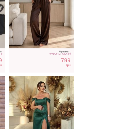
Вечернее нарядное
у
корсетное платье зеленого
цвета
л:
Артикул:
17
STK-11-436-325
9
799
рн
грн