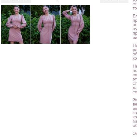
с
т
Б
п
п
н
п
ви
Не
р
о
к
Н
п
с
э
с
д
с
Э
в
в
ка
к
м
о
Э