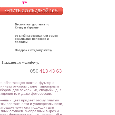
грн
КУПИТЬ СО СКИДКОЙ 10%
Бесплатная доставка по
Киеву и Украине
30 дней на возврат или обмен
без лишних вопросов и
проблем
Подарок к каждому заказу
Заказать по телефону:
050
413 43 63
то облегающее платье-футляр с
линным рукавом станет идеальным
ыбором для вечеринки, свадьбы, дня
ождения или даже фотосессии.
ежевый цвет придает этому платью
отки элегантности и универсальности,
лагодаря чему она подходит для
азных случаев. V-образный вырез и
укава-фонарики создают шикарный и