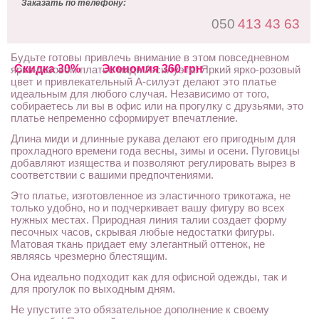
Заказать по телефону:
050
413 43 63
Будьте готовы привлечь внимание в этом повседневном
Скидка 30%
Экономия 360 грн
ярко-розовом платье миди А-силуэта! Яркий ярко-розовый
цвет и привлекательный А-силуэт делают это платье
идеальным для любого случая. Независимо от того,
собираетесь ли вы в офис или на прогулку с друзьями, это
платье непременно сформирует впечатление.
Длина миди и длинные рукава делают его пригодным для
прохладного времени года весны, зимы и осени. Пуговицы
добавляют изящества и позволяют регулировать вырез в
соответствии с вашими предпочтениями.
Это платье, изготовленное из эластичного трикотажа, не
только удобно, но и подчеркивает вашу фигуру во всех
нужных местах. Природная линия талии создает форму
песочных часов, скрывая любые недостатки фигуры.
Матовая ткань придает ему элегантный оттенок, не
являясь чрезмерно блестящим.
Она идеально подходит как для офисной одежды, так и
для прогулок по выходным дням.
Не упустите это обязательное дополнение к своему