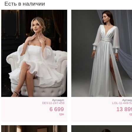
Есть в наличии
Вечернее платье
Свадебное длинное
молочного цвета с
атласное платье с
накидкой
корсетом и рукавом
Артикул:
Артику
DEV-11-247-458
LOL-11-449-5
6 699
13 89
грн
г