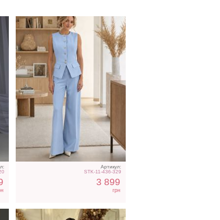
Вечернее нарядное
корсетное платье зеленого
цвета
л:
Артикул:
20
STK-11-436-329
9
3 899
рн
грн