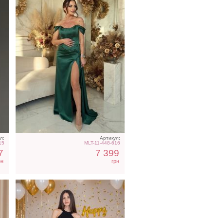
Облегающее вечернее
м
платье черного цвета с
открытой спиной
л:
Артикул:
15
MLT-11-448-616
7
7 399
рн
грн