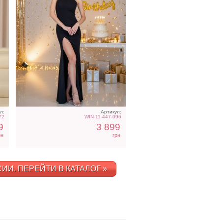
л:
Артикул:
72
WIN-11-447-096
9
3 899
рн
грн
И. ПЕРЕЙТИ В КАТАЛОГ »