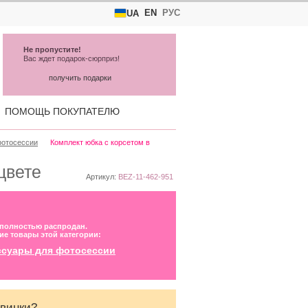
EN
РУС
UA
Не пропустите!
Вас ждет подарок-сюрприз!
получить подарки
ПОМОЩЬ ПОКУПАТЕЛЮ
фотосессии
Комплект юбка с корсетом в
цвете
Артикул:
BEZ-11-462-951
 полностью распродан.
ие товары этой категории:
ессуары для фотосессии
овинки?