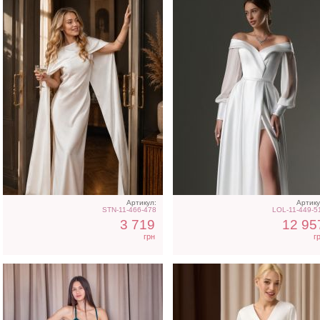
Нарядное атласное
Молочное атласное
платье изумрудного цвета
платье миди с длинны
с разрезом
рукавом, на резинке
Артикул:
Артику
STN-11-466-478
LOL-11-449-5
3 719
12 95
грн
г