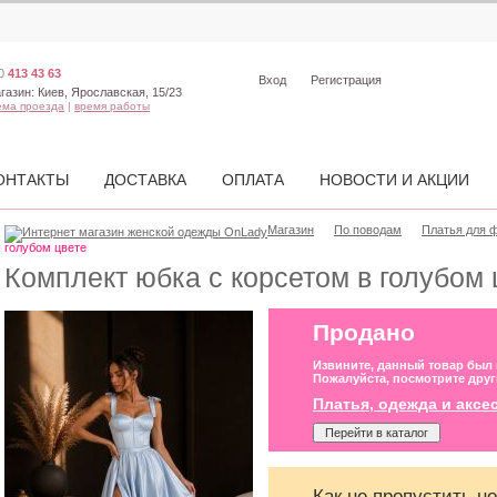
0
413 43 63
Вход
Регистрация
газин:
Киев, Ярославская, 15/23
ема проезда
|
время работы
ОНТАКТЫ
ДОСТАВКА
ОПЛАТА
НОВОСТИ И АКЦИИ
Магазин
По поводам
Платья для 
голубом цвете
Комплект юбка с корсетом в голубом 
Продано
Извините, данный товар был
Пожалуйста, посмотрите друг
Платья, одежда и акс
Перейти в каталог
Как не пропустить н