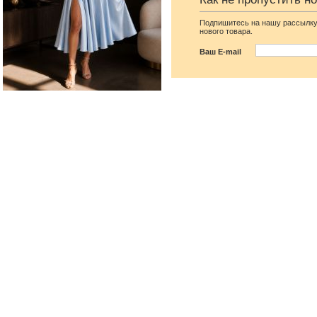
Подпишитесь на нашу рассылку
нового товара.
Ваш E-mail
Фатиновое короткое белое
Свадебное белое длинн
платье с открытыми
атласное платье в пол 
плечами
рукавами