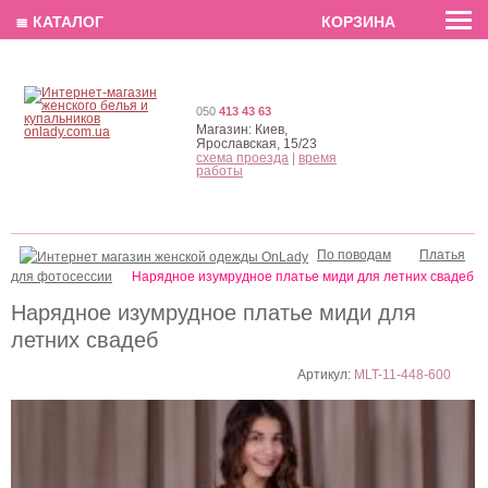
EN
РУС
UA
≣ КАТАЛОГ
КОРЗИНА
050
413 43 63
Магазин:
Киев,
Ярославская, 15/23
схема проезда
|
время
работы
По поводам
Платья
для фотосессии
Нарядное изумрудное платье миди для летних свадеб
Нарядное изумрудное платье миди для
летних свадеб
Артикул:
MLT-11-448-600