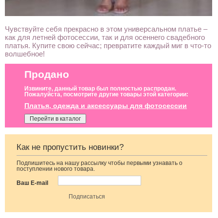
Чувствуйте себя прекрасно в этом универсальном платье –
как для летней фотосессии, так и для осеннего свадебного
платья. Купите свою сейчас; превратите каждый миг в что-то
волшебное!
Продано
Извините, данный товар был полностью распродан.
Пожалуйста, посмотрите другие товары этой категории:
Платья, одежда и аксессуары для фотосессии
Перейти в каталог
Как не пропустить новинки?
Подпишитесь на нашу рассылку чтобы первыми узнавать о
Нарядный
Длинное белое
Облегающее
поступлении нового товара.
голубой костюм
вечернее платье
вечернее платье
двойка
на запах для
черного цвета с
Ваш E-mail
невесты
открытой спиной