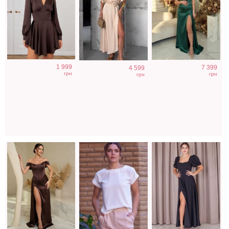
Вечернее
Футболка
Элегантное
1 999
7 399
4 599
нарядное
однотонная
длинное черное
грн
грн
грн
корсетное
белого цвета на
платье с
платье
работу
рукавами
коричневого
фонариками
цвета