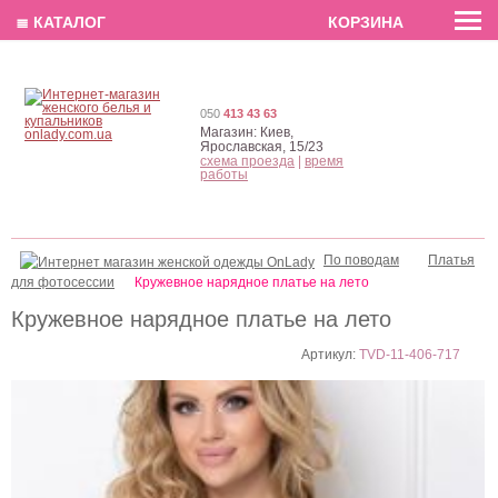
EN
РУС
UA
≣ КАТАЛОГ
КОРЗИНА
050
413 43 63
Магазин:
Киев,
Ярославская, 15/23
схема проезда
|
время
работы
По поводам
Платья
для фотосессии
Кружевное нарядное платье на лето
Кружевное нарядное платье на лето
Артикул:
TVD-11-406-717