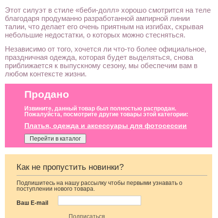
Этот силуэт в стиле «беби-долл» хорошо смотрится на теле
благодаря продуманно разработанной ампирной линии
талии, что делает его очень приятным на изгибах, скрывая
небольшие недостатки, о которых можно стесняться.
Независимо от того, хочется ли что-то более официальное,
праздничная одежда, которая будет выделяться, снова
приближается к выпускному сезону, мы обеспечим вам в
любом контексте жизни.
Продано
Извините, данный товар был полностью распродан.
Пожалуйста, посмотрите другие товары этой категории:
Платья, одежда и аксессуары для фотосессии
Перейти в каталог
Как не пропустить новинки?
Подпишитесь на нашу рассылку чтобы первыми узнавать о
Короткое черное
Вечернее
Вечернее платье
поступлении нового товара.
нарядное
нарядное
молочного цвета
короткое платье
корсетное платье
с накидкой
Ваш E-mail
на выпускной
коричневого
цвета