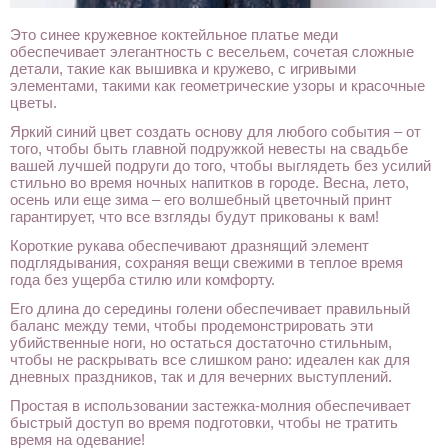
Это синее кружевное коктейльное платье меди
обеспечивает элегантность с весельем, сочетая сложные
детали, такие как вышивка и кружево, с игривыми
элементами, такими как геометрические узоры и красочные
цветы.
Яркий синий цвет создать основу для любого события – от
того, чтобы быть главной подружкой невесты на свадьбе
вашей лучшей подруги до того, чтобы выглядеть без усилий
стильно во время ночных напитков в городе. Весна, лето,
осень или еще зима – его волшебный цветочный принт
гарантирует, что все взгляды будут прикованы к вам!
Короткие рукава обеспечивают дразнящий элемент
подглядывания, сохраняя вещи свежими в теплое время
года без ущерба стилю или комфорту.
Его длина до середины голени обеспечивает правильный
баланс между теми, чтобы продемонстрировать эти
убийственные ноги, но остаться достаточно стильным,
чтобы не раскрывать все слишком рано: идеален как для
дневных праздников, так и для вечерних выступлений.
Простая в использовании застежка-молния обеспечивает
быстрый доступ во время подготовки, чтобы не тратить
время на одевание!