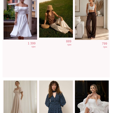
Светлое бежевое
Легкое
Фатиновое
889
1 399
799
платье на
шифоновое
короткое белое
грн
грн
грн
короткий рукав
короткое платье
платье с
с цветочным
открытыми
принтом
плечами