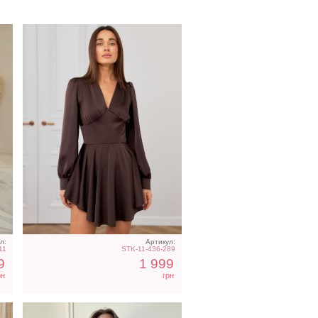
Голубое нарядное
ье
облегающее платье в пол
л:
Артикул:
11
STK-11-436-289
9
1 999
рн
грн