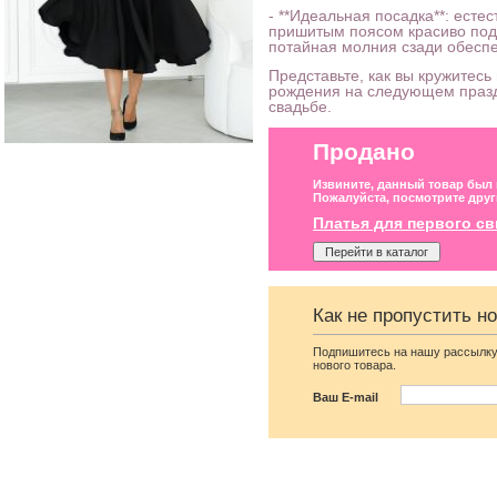
- **Идеальная посадка**: есте
пришитым поясом красиво подч
потайная молния сзади обесп
Представьте, как вы кружитесь
рождения на следующем празд
свадьбе.
Продано
Извините, данный товар был
Пожалуйста, посмотрите друг
Платья для первого с
Перейти в каталог
Как не пропустить н
Вечернее платье
Вечернее нарядное
Подпишитесь на нашу рассылку
молочного цвета с
корсетное платье
нового товара.
накидкой
коричневого цвета
Ваш E-mail