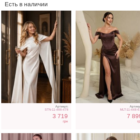
Есть в наличии
Атласное длинное платье
Короткое черное
на бретелях в белом цвете
нарядное короткое плат
на выпускной
Артикул:
Артику
STN-11-466-478
MLT-11-448-6
3 719
7 89
грн
г