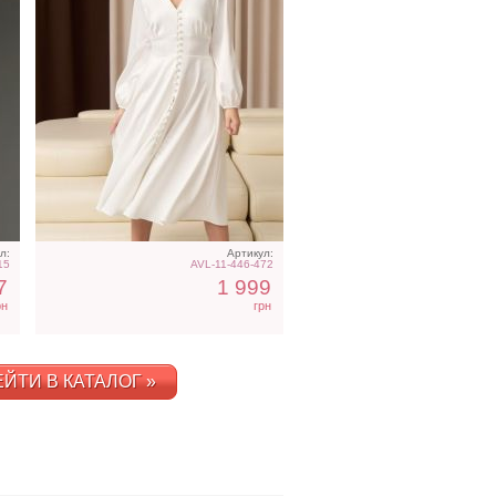
л:
Артикул:
15
AVL-11-446-472
7
1 999
рн
грн
ЙТИ В КАТАЛОГ »