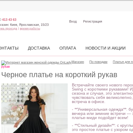
0
413 43 63
Вход
Регистрация
газин:
Киев, Ярославская, 15/23
ема проезда
|
время работы
ОНТАКТЫ
ДОСТАВКА
ОПЛАТА
НОВОСТИ И АКЦИИ
Магазин
По поводам
Платья для п
рукав
Черное платье на короткий рукав
Встречайте своего нового гер
Swing с короткими рукавами!
сезона и случая, это элегантн
чувствовать себя великолепно,
встреча в офисе.
- **Универсальная одежда**: б
вечера или зимние встречи —
платье-миди подойдет всем!
- **Стильный дизайн**: с кру
это простое платье с узором 