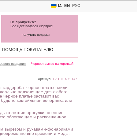
EN
РУС
UA
Не пропустите!
Вас ждет подарок-сюрприз!
получить подарки
ПОМОЩЬ ПОКУПАТЕЛЮ
ервого свидания
Черное платье на короткий
Артикул:
TVD-11-406-147
оя гардероба: черное платье-миди
 Идеально подходящее для любого
ое черное платье заставит вас
 будь то коктейльная вечеринка или
удь то летние прогулки, осенние
 это облегающее и расклешенное
глым вырезом и рукавами-фонариками
одновременно вне времени и моды.