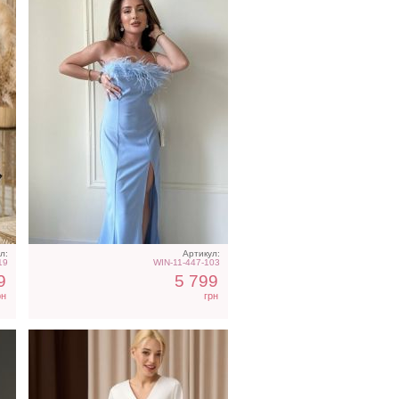
Молочное атласное
платье миди с длинным
рукавом, на резинке
л:
Артикул:
19
WIN-11-447-103
9
5 799
рн
грн