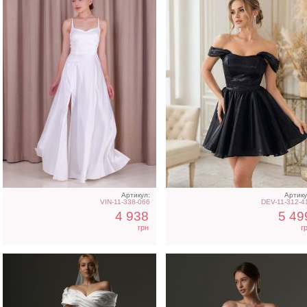
Длинное свадебное белое
Свадебное длинное
платье с отрытыми
атласное платье с
плечами
корсетом и рукавом
Артикул:
Артику
VIN-11-338-066
DEV-11-312-4
4 938
5 49
грн
г