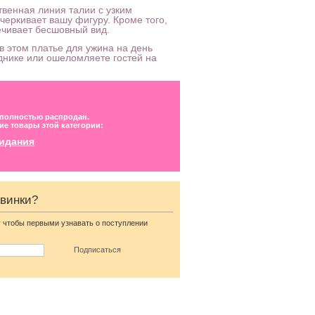
ственная линия талии с узким
еркивает вашу фигуру. Кроме того,
ечивает бесшовный вид.
 в этом платье для ужина на день
нике или ошеломляете гостей на
 полностью распродан.
ие товары этой категории:
видания
овинки?
Коктейльное короткое
 чтобы первыми узнавать о поступлении
платье-шорты
шоколадного цвета