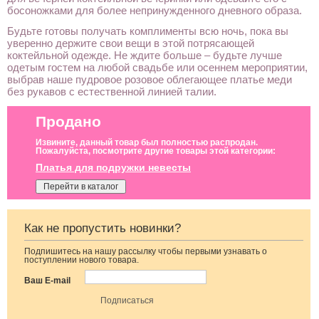
босоножками для более непринужденного дневного образа.
Будьте готовы получать комплименты всю ночь, пока вы
уверенно держите свои вещи в этой потрясающей
коктейльной одежде. Не ждите больше – будьте лучше
одетым гостем на любой свадьбе или осеннем мероприятии,
выбрав наше пудровое розовое облегающее платье меди
без рукавов с естественной линией талии.
Продано
Извините, данный товар был полностью распродан.
Пожалуйста, посмотрите другие товары этой категории:
Платья для подружки невесты
Перейти в каталог
Как не пропустить новинки?
Подпишитесь на нашу рассылку чтобы первыми узнавать о
Молочное
Короткое черное
Элегантное
поступлении нового товара.
атласное платье
нарядное
длинное черное
миди с длинным
короткое платье
платье с
Ваш E-mail
рукавом, на
на выпускной
рукавами
резинке
фонариками