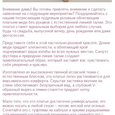
Внимание дамы! Вы готовы привлечь внимание и сделать
заявление на следующем мероприятии? Поздоровайтесь с
нашим потрясающим пудровым розовым облегающим
платьем меди без рукавов с естественной линией талии. Это
платье станет идеальным выбором для любого случая,
будь то свадьба, выпускной вечер, день рождения или даже
фотосессия.
Представьте себя в этой пастельно-розовой красоте. Длина
меди придает элегантности, а облегающий крой
подчеркивает ваши изгибы во всех нужных местах. Силуэт
футляра и природная линия талии создают
привлекательный образ, который заставит вас чувствовать
себя уверенно и красиво.
Изготовлено из высококачественной атласной ткани с
естественным блеском, это платье легко растягивается для
максимального комфорта. Скрытая застежка-молния на
спине обеспечивает безупречный вид, а глубокий V-
образный вырез и лямки-спагетти придают нотку
привлекательности.
Мало того, что это платье достаточно универсальное, его
можно носить в любой сезон – летом, весной или осенью.
Сочетайте его с туфлями на каблуке и яркими украшениями
для вечерней коктейльной вечеринки или одевайте его с