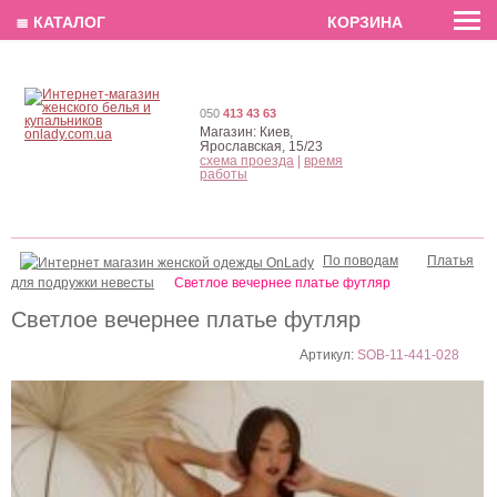
EN
РУС
UA
≣ КАТАЛОГ
КОРЗИНА
050
413 43 63
Магазин:
Киев,
Ярославская, 15/23
схема проезда
|
время
работы
По поводам
Платья
для подружки невесты
Светлое вечернее платье футляр
Светлое вечернее платье футляр
Артикул:
SOB-11-441-028