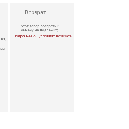
Возврат
;
этот товар возврату и
обмену не подлежит;
Подробнее об условиях возврата
нка;
нии
Эксклюзивные колготки-
чулки на 40 ден