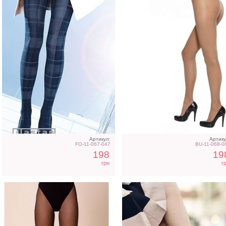
Колготки в мелкую полоску
Колготки с матирующи
эффектом на 15den
Артикул:
Артику
FO-11-067-047
BU-11-068-0
198
19
грн
г