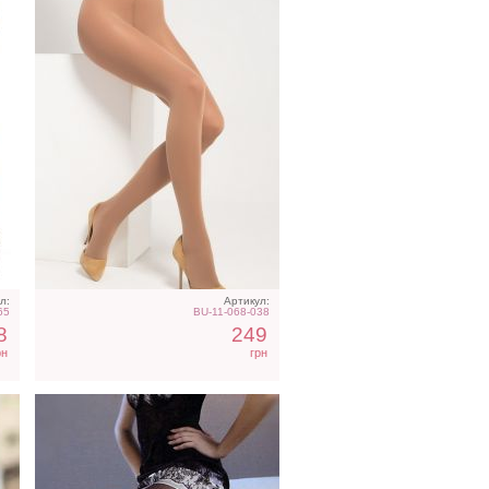
м
Итальянские колготки с
оригинальным
геометрическим узором
л:
Артикул:
65
BU-11-068-038
8
249
рн
грн