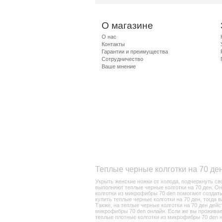
О магазине
О нас
Контакты
Гарантии и преимущества
Сотрудничество
Ваше мнение
Теплые черные колготки на 70 де
Укрыть женские ножки от холода, подчеркнуть с
выполняют теплые черные колготки на 70 ден. Он
колготки из микрофибры 70 den помогают создать
купить теплые черные колготки на 70 ден, тогда
Также, на теплые черные колготки на 70 ден дей
микрофибры 70 den онлайн. Если же вы проживает
теплые плотные колготки из микрофибры 70 den н