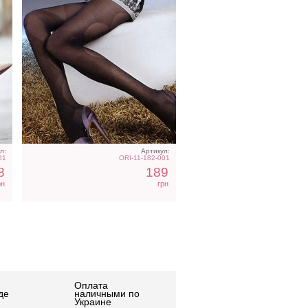
л:
Артикул:
81
ORI-11-182-001
8
189
рн
грн
Оплата
де
наличными по
Украине