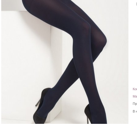
Ко
Ма
Пр
В 