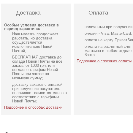
Доставка
Оплата
Особые условия доставки в
наличными при получении
период карантина:
онлайн - Visa, MasterCard;
Наш магазин продолжает
работать, но доставка
оплата на карту ПриватБа
осуществляется
исключительно Новой
оплата на расчетный счет
Почтой;
магазина в любом отделе
банка.
БЕСПЛАТНАЯ доставка до
Подробнее о способах оплаты
склада Новой Почты на все
заказы от 1000 грн, или
согласно тарифам Новой
Почты при заказе на
меньшую сумму;
доставку заказов с оплатой
Теплые женские черные
Поддерживающие
при получении покупатель
плотные колготки из
телесные колготки
оплачивает самостоятельно в
соответствии с тарифами
микрофибры 100 Den
Новой Почты;
Подробнее о способах доставки