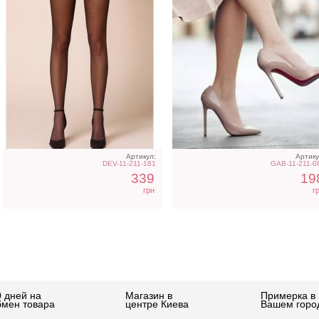
Артикул:
Артику
DEV-11-211-181
GAB-11-211-0
339
19
грн
г
0 дней на
Магазин в
Примерка в
бмен товара
центре Киева
Вашем горо