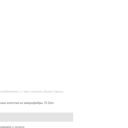
ь влюбленных
,
с чем сочетать белое платье
,
ные колготки из микрофибры 70 Den
нимаем к оплате