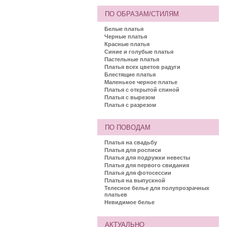
ПО ОБРАЗАМ/СТИЛЯМ
Белые платья
Черные платья
Красные платья
Синие и голубые платья
Пастельные платья
Платья всех цветов радуги
Блестящие платья
Маленькое черное платье
Платья с открытой спиной
Платья с вырезом
Платья с разрезом
ПО ПОВОДАМ
Платья на свадьбу
Платья для росписи
Платья для подружки невесты
Платья для первого свидания
Платья для фотосессии
Платья на выпускной
Телесное белье для полупрозрачных
платьев
Невидимое белье
АКТУАЛЬНО