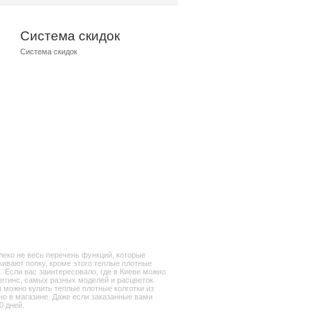
Система скидок
Система скидок
леко не весь перечень функций, которые
кивают попку, кроме этого теплые плотные
 Если вас заинтересовало, где в Киеве можно
еггинс, самых разных моделей и расцветок.
ы можно купить теплые плотные колготки из
но в магазине. Даже если заказанные вами
0 дней.