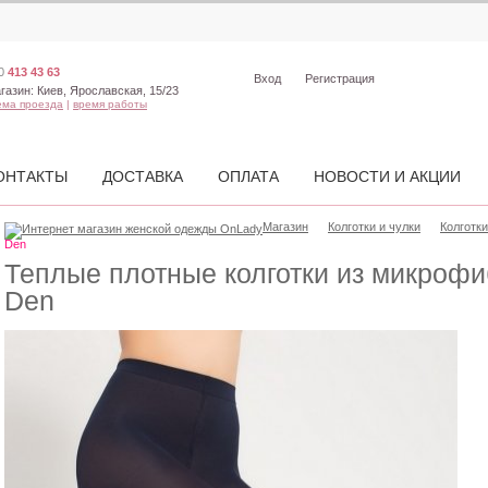
0
413 43 63
Вход
Регистрация
газин:
Киев, Ярославская, 15/23
ема проезда
|
время работы
ОНТАКТЫ
ДОСТАВКА
ОПЛАТА
НОВОСТИ И АКЦИИ
Магазин
Колготки и чулки
Колготки
Den
Теплые плотные колготки из микроф
Den