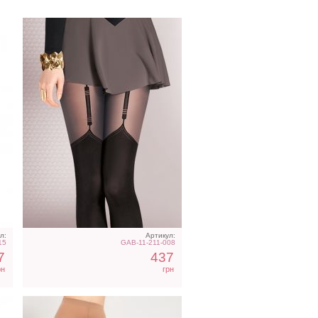
Классические бежевые
колготки на 60 den
л:
Артикул:
15
GAB-11-211-008
7
437
рн
грн