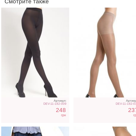
Смотрите также
Фантазийные колготки в
Классические женские
мелкую полосочку на 40
телесные колготки без
ден
шортиков, 20 ден
Артикул:
Артику
DEV-11-182-009
DEV-11-182-0
248
23
грн
г