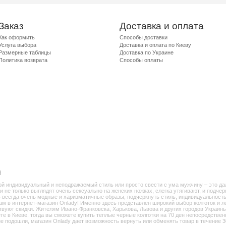
Заказ
Доставка и оплата
Как оформить
Способы доставки
Услуга выбора
Доставка и оплата по Киеву
Размерные таблицы
Доставка по Украине
Политика возврата
Способы оплаты
н
вой индивидуальный и неподражаемый стиль или просто свести с ума мужчину – это да
и не только выглядят очень сексуально на женских ножках, слегка утягивают, и подчер
 всегда очень модные и харизматичные образы, подчеркнуть стиль, индивидуальность.
 вам в интернет-магазин Onlady! Именно здесь представлен широкий выбор колготок и л
ствуют скидки. Жителям Ивано-Франковска, Харькова, Львова и других городов Украин
е в Киеве, тогда вы сможете купить теплые черные колготки на 70 ден непосредствен
е подошли, магазин Onlady дает возможность вернуть или обменять товар в течение 3