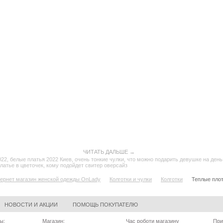
ЧИТАТЬ ДАЛЬШЕ →
022
,
белые платья 2022 Киев
,
очень тонкие чулки
,
что можно подарить девушке на ден
латье в цветочек
,
кому подойдет свитер оверсайз
ернет магазин женской одежды OnLady
Колготки и чулки
Колготки
Теплые плот
НОВОСТИ И АКЦИИ
ПОМОЩЬ ПОКУПАТЕЛЮ
ы:
Магазин:
Час роботи магазину
При