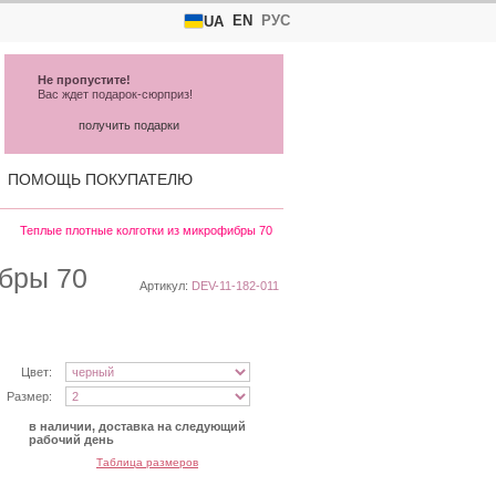
EN
РУС
UA
Не пропустите!
Вас ждет подарок-сюрприз!
получить подарки
ПОМОЩЬ ПОКУПАТЕЛЮ
Теплые плотные колготки из микрофибры 70
ибры 70
Артикул:
DEV-11-182-011
Цвет:
Размер:
в наличии, доставка на следующий
рабочий день
Таблица размеров