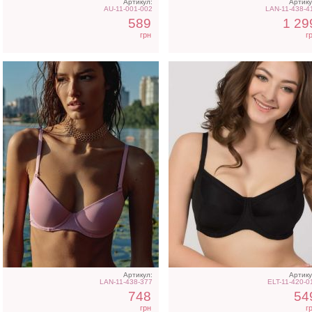
Артикул:
Артику
AU-11-001-002
LAN-11-438-4
589
1 29
грн
г
Артикул:
Артику
LAN-11-438-377
ELT-11-420-0
748
54
грн
г