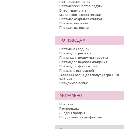
Пастельные платья
Платья всех цветов радуги
Блестящие платья
Маленькое черное платье
Платья с открытой спиной
Платья с вырезом
Платья с разрезом
ПО ПОВОДАМ
Платья на свадьбу
Платья для росписи
Платья для подружки невесты
Платья для первого свидания
Платья для фотосессии
Платья на выпускной
Телесное белье для полупрозрачных
платьев
Невидимое белье
АКТУАЛЬНО
Новинки
Распродажа
Лидеры продаж
Подарочные сертификаты