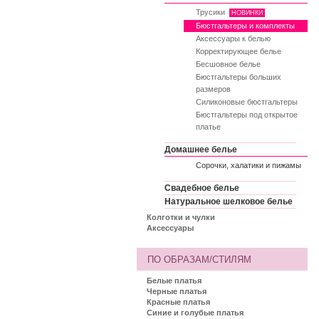
Трусики
НОВИНКИ
Бюстгальтеры и комплекты
Аксессуары к белью
Корректирующее белье
Бесшовное белье
Бюстгальтеры больших
размеров
Силиконовые бюстгальтеры
Бюстгальтеры под открытое
платье
Домашнее белье
Сорочки, халатики и пижамы
Свадебное белье
Натуральное шелковое белье
Колготки и чулки
Аксессуары
ПО ОБРАЗАМ/СТИЛЯМ
Белые платья
Черные платья
Красные платья
Синие и голубые платья