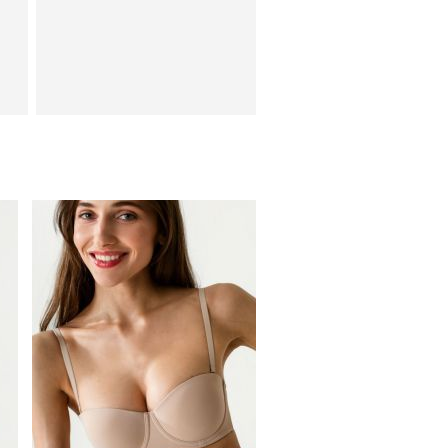
Бежевый балконет с
с
каркасами с пуш-ап,
не
бретели снимаются,
обхват на силиконе
Белый бюстгальтер с
прозрачной силиконовой
спинкой