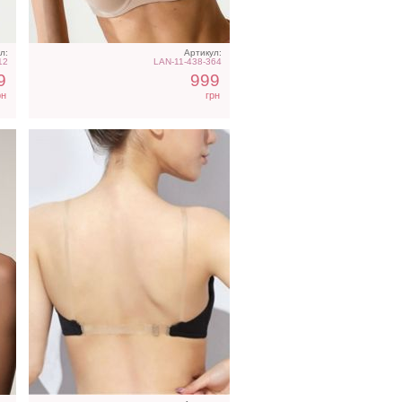
л:
Артикул:
12
LAN-11-438-364
9
999
рн
грн
д
Бесшовный светло-
с
бежевый бюстгальтер ,
ке
бретели снимаются