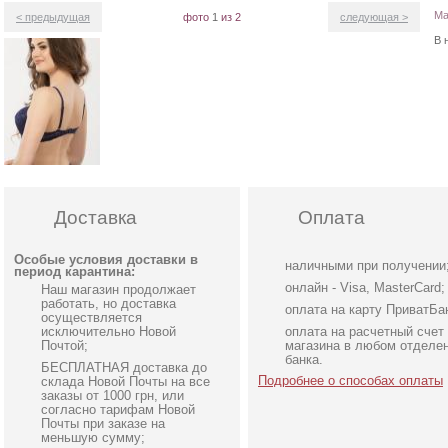
Ма
< предыдущая
фото
1
из 2
следующая >
В 
Доставка
Оплата
Особые условия доставки в
наличными при получении
период карантина:
онлайн - Visa, MasterCard;
Наш магазин продолжает
работать, но доставка
оплата на карту ПриватБа
осуществляется
исключительно Новой
оплата на расчетный счет
Почтой;
магазина в любом отделе
банка.
БЕСПЛАТНАЯ доставка до
Подробнее о способах оплаты
склада Новой Почты на все
заказы от 1000 грн, или
согласно тарифам Новой
Почты при заказе на
меньшую сумму;