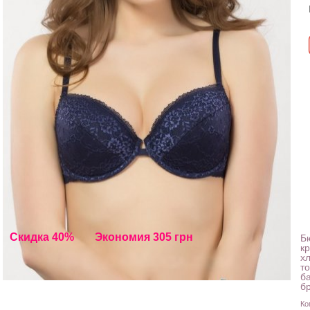
Скидка 40%
Экономия 305 грн
Бю
к
х
т
б
бр
Ко