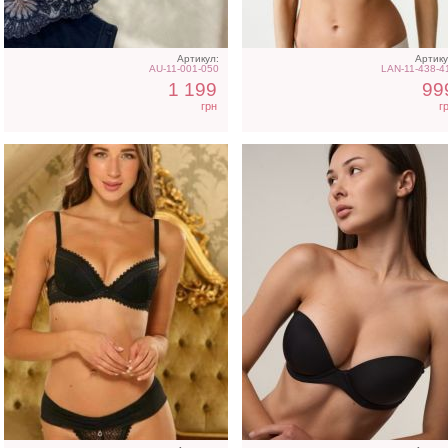
переставляются
Артикул:
Артику
AU-11-001-050
LAN-11-438-4
1 199
99
грн
г
Бесшовный бюстгальтер с
Черный бюстгальтер по
небольшой push-up с
большой размер груди 
идеальной посадкой.
мягкой чашкой на косточ