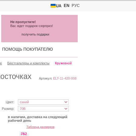
EN
РУС
UA
Не пропустите!
Вас ждет подарок-сюрприз!
получить подарки
ПОМОЩЬ ПОКУПАТЕЛЮ
ье
Бюстгальтеры и комплекты
Кружевной
косточках
Артикул:
ELT-11-420-008
Цвет:
Размер:
в наличии, доставка на следующий
рабочий день
Таблица размеров
762