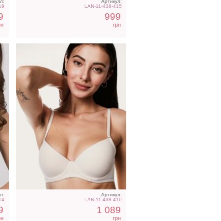
л:
Артикул:
19
LAN-11-438-415
9
999
рн
грн
л:
Артикул:
14
LAN-11-438-410
9
1 089
рн
грн