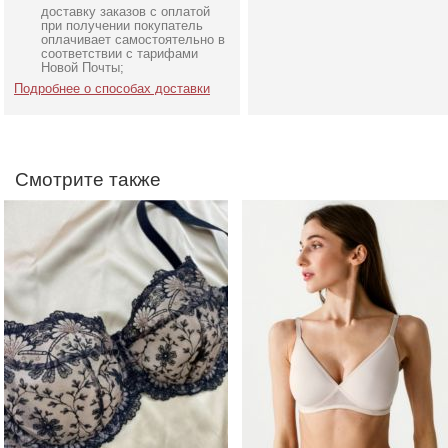
доставку заказов с оплатой
Кружевной черно
Бесшовный светло-
при получении покупатель
бежевый бюстгальтер c
бежевый бюстгальтер 
оплачивает самостоятельно в
соответствии с тарифами
мягкой чашкой на
мягкой чашкой, бретели 
Новой Почты;
каркасах
снимаются
Подробнее о способах доставки
Смотрите также
Классический бюстгальтер
Чорный балконет на
черного цвета с кружевом
силиконе, бретели
chantal
снимаются и