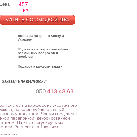
457
Цена
грн
КУПИТЬ СО СКИДКОЙ 40%
Доставка 60 грн по Киеву и
Украине
30 дней на возврат или обмен
без лишних вопросов и
проблем
Подарок к каждому заказу
Заказать по телефону:
050
413 43 63
стгальтер на каркасах из эластичного
ружева, поролон дублированный
лопковым полотном. Чашки соеденены
онкой перепонкой, декорированной
антиком. Вшитые регулируемые
етели. Застежка на 1 крючок.
мплект: бюст