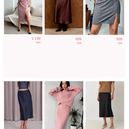
Черная
Вязаний костюм
Чёрная
1 199
999
909
шелковая юбка
на зиму для
классическая
грн
грн
грн
миди
женщин
юбка миди