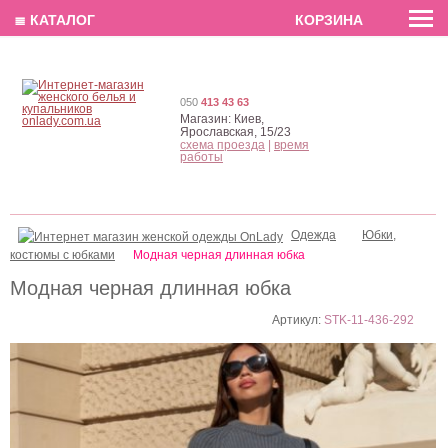
EN
РУС
UA
≣ КАТАЛОГ
КОРЗИНА
050
413 43 63
Магазин:
Киев,
Ярославская, 15/23
схема проезда
|
время
работы
Одежда
Юбки,
костюмы с юбками
Модная черная длинная юбка
Модная черная длинная юбка
Артикул:
STK-11-436-292