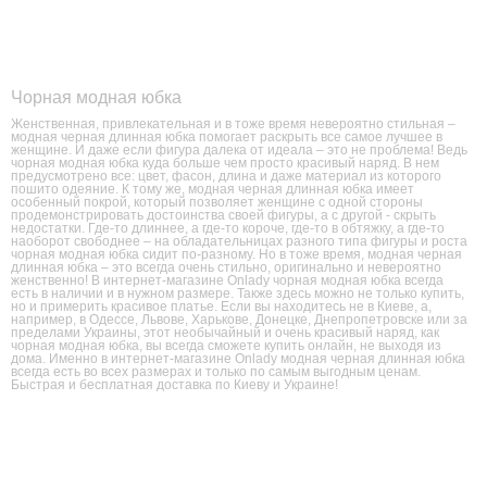
Чорная модная юбка
Женственная, привлекательная и в тоже время невероятно стильная –
модная черная длинная юбка помогает раскрыть все самое лучшее в
женщине. И даже если фигура далека от идеала – это не проблема! Ведь
чорная модная юбка куда больше чем просто красивый наряд. В нем
предусмотрено все: цвет, фасон, длина и даже материал из которого
пошито одеяние. К тому же, модная черная длинная юбка имеет
особенный покрой, который позволяет женщине с одной стороны
продемонстрировать достоинства своей фигуры, а с другой - скрыть
недостатки. Где-то длиннее, а где-то короче, где-то в обтяжку, а где-то
наоборот свободнее – на обладательницах разного типа фигуры и роста
чорная модная юбка сидит по-разному. Но в тоже время, модная черная
длинная юбка – это всегда очень стильно, оригинально и невероятно
женственно! В интернет-магазине Onlady чорная модная юбка всегда
есть в наличии и в нужном размере. Также здесь можно не только купить,
но и примерить красивое платье. Если вы находитесь не в Киеве, а,
например, в Одессе, Львове, Харькове, Донецке, Днепропетровске или за
пределами Украины, этот необычайный и очень красивый наряд, как
чорная модная юбка, вы всегда сможете купить онлайн, не выходя из
дома. Именно в интернет-магазине Onlady модная черная длинная юбка
всегда есть во всех размерах и только по самым выгодным ценам.
Быстрая и бесплатная доставка по Киеву и Украине!