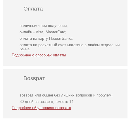
Оплата
наличными при получении;
онлайн - Visa, MasterCard;
оплата на карту ПриватБанка;
оплата на расчетный счет магазина в любом отделении
банка.
Подробнее о способах оплаты
Возврат
возврат или обмен без лишних вопросов и проблем;
Летняя юбка
Костюм-двойка
Короткая
30 дней на возврат, вместо 14;
миди бежевая
женский с юбкой
нарядная
Подробнее об условиях возврата
серого цвета
атласная белая
юбка