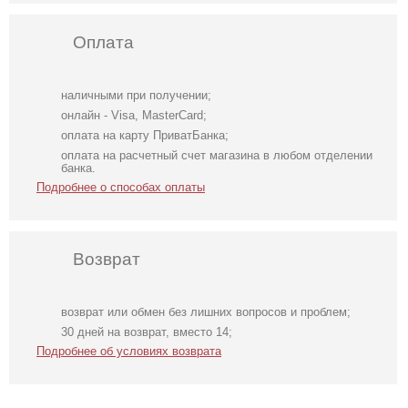
Оплата
наличными при получении;
онлайн - Visa, MasterCard;
оплата на карту ПриватБанка;
оплата на расчетный счет магазина в любом отделении
банка.
Подробнее о способах оплаты
Возврат
возврат или обмен без лишних вопросов и проблем;
Стильный
Летняя юбка
Черная шелковая
30 дней на возврат, вместо 14;
теплый костюм с
миди бежевая
юбка миди
Подробнее об условиях возврата
юбкой молочного
цвета