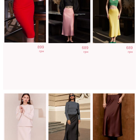
Стильный
Модная черная
Трендовая
899
689
689
теплый костюм с
длинная юбка
атласная юбка
грн
грн
грн
юбкой на зиму
шоколадного
цвета