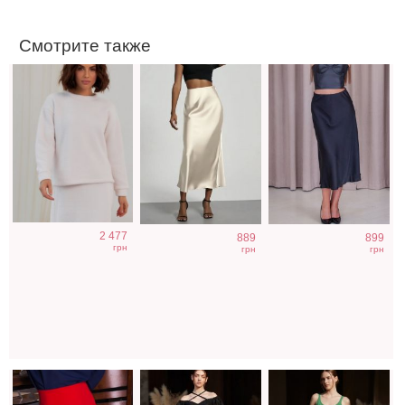
Смотрите также
Юбка-карандаш
Трендовая
Трендовая
2 477
889
899
красного цвета
атласная юбка
атласная юбка
грн
грн
грн
на молнии
розового цвета
желтого цвета
миди длины
миди длины