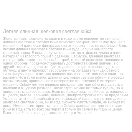
Летняя длинная шелковая светлая юбка
Женственная, привлекательная и в тоже время невероятно стильная –
длинная шелковая светлая юбка помогает раскрыть все самое лучшее в
женщине. И даже если фигура далека от идеала – это не проблема! Ведь
летняя длинная шелковая светлая юбка куда больше чем просто
красивый наряд. В нем предусмотрено все: цвет, фасон, длина и даже
материал из которого пошито одеяние. К тому же, длинная шелковая
светлая юбка имеет особенный покрой, который позволяет женщине с
одной стороны продемонстрировать достоинства своей фигуры, а с
другой - скрыть недостатки. Где-то длиннее, а где-то короче, где-то в
обтяжку, а где-то наоборот свободнее – на обладательницах разного
типа фигуры и роста летняя длинная шелковая светлая юбка сидит по-
разному. Но в тоже время, длинная шелковая светлая юбка – это всегда
очень стильно, оригинально и невероятно женственно! В интернет-
магазине Onlady летняя длинная шелковая светлая юбка всегда есть в
наличии и в нужном размере. Также здесь можно не только купить, но и
примерить красивое платье. Если вы находитесь не в Киеве, а, например,
в Одессе, Львове, Харькове, Донецке, Днепропетровске или за пределами
Украины, этот необычайный и очень красивый наряд, как летняя длинная
шелковая светлая юбка, вы всегда сможете купить онлайн, не выходя из
дома. Именно в интернет-магазине Onlady длинная шелковая светлая
юбка всегда есть во всех размерах и только по самым выгодным ценам.
Быстрая и бесплатная доставка по Киеву и Украине!