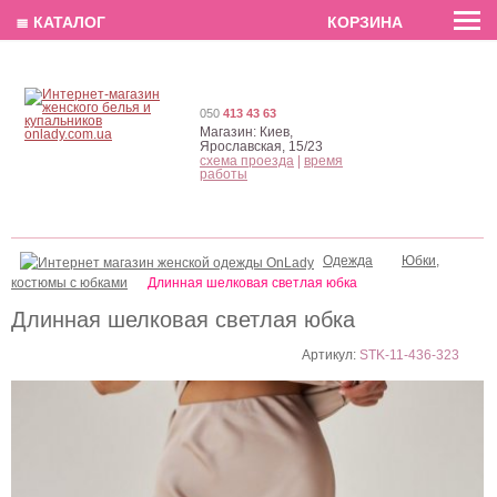
EN
РУС
UA
≣ КАТАЛОГ
КОРЗИНА
050
413 43 63
Магазин:
Киев,
Ярославская, 15/23
схема проезда
|
время
работы
Одежда
Юбки,
костюмы с юбками
Длинная шелковая светлая юбка
Длинная шелковая светлая юбка
Артикул:
STK-11-436-323