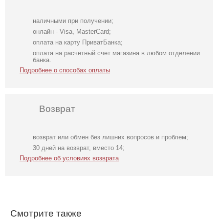
наличными при получении;
онлайн - Visa, MasterCard;
оплата на карту ПриватБанка;
оплата на расчетный счет магазина в любом отделении
банка.
Подробнее о способах оплаты
Возврат
возврат или обмен без лишних вопросов и проблем;
Модное
Коричневое
Елегантное
30 дней на возврат, вместо 14;
корсетное
атласное платье
бежевое платье
Подробнее об условиях возврата
зеленое платье
миди длины с
миди длины
длинным
рукавом
Смотрите также