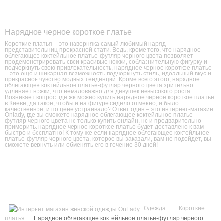
Нарядное черное короткое платье
Короткие платья – это наверняка самый любимый наряд
представительниц прекрасной стати. Ведь, кроме того, что нарядное
облегающее коктейльное платье-футляр черного цвета позволяет
продемонстрировать свои красивые ножки, соблазнительную фигурку и
подчеркнуть свою привлекательность, нарядное черное короткое платье
– это еще и шикарная возможность подчеркнуть стиль, идеальный вкус и
прекрасное чувство модных тенденций. Кроме всего этого, нарядное
облегающее коктейльное платье-футляр черного цвета зрительно
удлиняет ножки, что немаловажно для девушек невысокого роста.
Возникает вопрос: где же можно купить нарядное черное короткое платье
в Киеве, да такое, чтобы и на фигуре сидело отменно, и было
качественное, и по цене устраивало? Ответ один – это интернет-магазин
Onlady, где вы сможете нарядное облегающее коктейльное платье-
футляр черного цвета не только купить онлайн, но и предварительно
примерить. нарядное черное короткое платье будет доставлено к вам
быстро и бесплатно! К тому же если нарядное облегающее коктейльное
платье-футляр черного цвета, которое вы заказали, вам не подойдет, вы
сможете вернуть или обменять его в течение 30 дней!
Одежда
Короткие
платья
Нарядное облегающее коктейльное платье-футляр черного