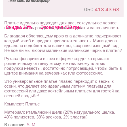
Заказать по телефону:
050
413 43 63
Платье идеально подходит для вас, сексуальное черное
Скидка 20%
Экономия 420 грн
платье на день рождения, уникально, как и ваша личность.
Благодаря облегающему крою она деликатно подчеркивает
каждый изгиб и придает привлекательность. Мини-длина
идеально подойдет для ваших ног, сохраняя изящный вид.
Не все ли мы любим маленькие маленькие черные платья?
Рукава-фонарики и вырез в форме сердечка придают
романтичному оттенку этому коктейльному платью
подружки невесты, достаточно потрясающей, чтобы быть в
центре внимания на вечеринках или фотосессиях.
Это универсальное платье плавно переходит с весны к
осени, что делает его идеальным летним платьем для
фотосессий или даже коктейльным платьем для гостей на
осенней свадьбе!
Комплект: Платье
Материал: итальянский шелк (20% натурального шелка,
40% полиэстер, 38% вискоза, 2% эластан)
В наличии:
S, M