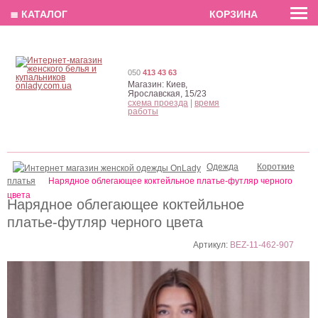
EN
РУС
UA
≣ КАТАЛОГ
КОРЗИНА
050
413 43 63
Магазин:
Киев,
Ярославская, 15/23
схема проезда
|
время
работы
Одежда
Короткие
платья
Нарядное облегающее коктейльное платье-футляр черного
цвета
Нарядное облегающее коктейльное
платье-футляр черного цвета
Артикул:
BEZ-11-462-907