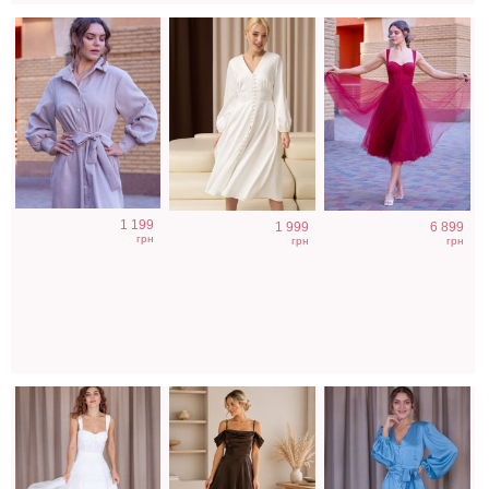
Нарядное
Коричневое
Нарядное
1 199
1 999
6 899
корсетное белое
атласное платье
шелковое платье
грн
грн
грн
платье миди
в голубом цвете
длины