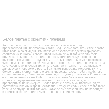
Белое платье с окрытими плечами
Короткие платья – это наверняка самый любимый наряд
представительниц прекрасной стати. Ведь, кроме того, что белое платье
ниже колена со спущенными плечами позволяет продемонстрировать
свои красивые ножки, соблазнительную фигурку и подчеркнуть свою
привлекательность, белое платье с окрытими плечами – это еще и
шикарная возможность подчеркнуть стиль, идеальный вкус и прекрасное
чувство модных тенденций. Кроме всего этого, белое платье ниже колена
со спущенными плечами зрительно удлиняет ножки, что немаловажно
для девушек невысокого роста. Возникает вопрос: где же можно купить
белое платье с окрытими плечами в Киеве, да такое, чтобы и на фигуре
сидело отменно, и было качественное, и по цене устраивало? Ответ один
– это интернет-магазин Onlady, где вы сможете белое платье ниже
колена со спущенными плечами не только купить онлайн, но и
предварительно примерить. белое платье с окрытими плечами будет
доставлено к вам быстро и бесплатно! К тому же если белое платье ниже
колена со спущенными плечами, которое вы заказали, вам не подойдет,
вы сможете вернуть или обменять его в течение 30 дней!