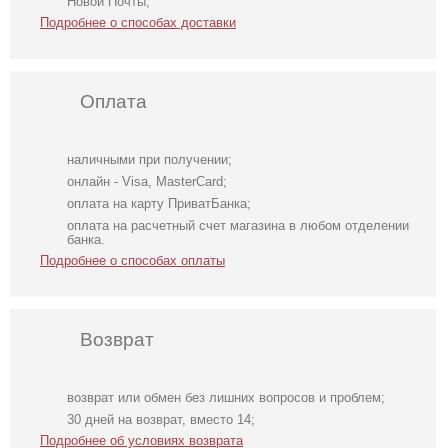
Новой Почты;
Подробнее о способах доставки
Оплата
наличными при получении;
онлайн - Visa, MasterCard;
оплата на карту ПриватБанка;
оплата на расчетный счет магазина в любом отделении
банка.
Подробнее о способах оплаты
Возврат
возврат или обмен без лишних вопросов и проблем;
Коктейльное
Маленькое белое
Облегающе
30 дней на возврат, вместо 14;
короткое платье-
платье с рукавом
коричневое
Подробнее об условиях возврата
шорты
3/4 и пуговицами
платьес