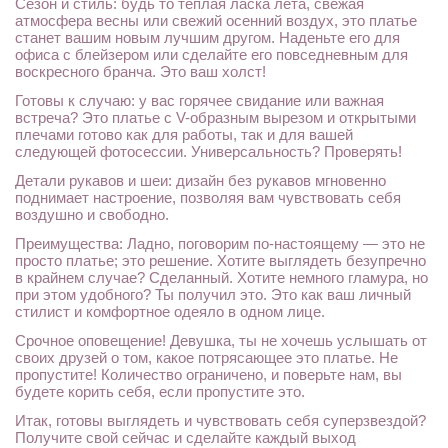
Сезон и стиль: будь то теплая ласка лета, свежая
атмосфера весны или свежий осенний воздух, это платье
станет вашим новым лучшим другом. Наденьте его для
офиса с блейзером или сделайте его повседневным для
воскресного бранча. Это ваш холст!
Готовы к случаю: у вас горячее свидание или важная
встреча? Это платье с V-образным вырезом и открытыми
плечами готово как для работы, так и для вашей
следующей фотосессии. Универсальность? Проверять!
Детали рукавов и шеи: дизайн без рукавов мгновенно
поднимает настроение, позволяя вам чувствовать себя
воздушно и свободно.
Преимущества: Ладно, поговорим по-настоящему — это не
просто платье; это решение. Хотите выглядеть безупречно
в крайнем случае? Сделанный. Хотите немного гламура, но
при этом удобного? Ты получил это. Это как ваш личный
стилист и комфортное одеяло в одном лице.
Срочное оповещение! Девушка, ты не хочешь услышать от
своих друзей о том, какое потрясающее это платье. Не
пропустите! Количество ограничено, и поверьте нам, вы
будете корить себя, если пропустите это.
Итак, готовы выглядеть и чувствовать себя суперзвездой?
Получите свой сейчас и сделайте каждый выход