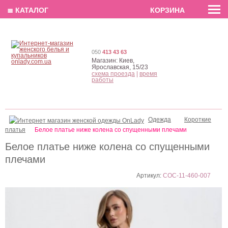
EN
РУС
UA
≣ КАТАЛОГ
КОРЗИНА
050
413 43 63
Магазин:
Киев,
Ярославская, 15/23
схема проезда
|
время
работы
Одежда
Короткие
платья
Белое платье ниже колена со спущенными плечами
Белое платье ниже колена со спущенными
плечами
Артикул:
COC-11-460-007