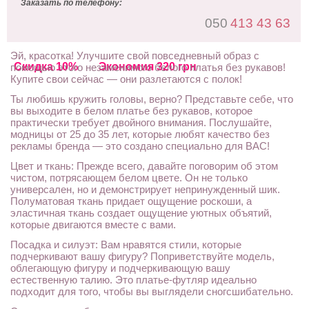
Заказать по телефону:
050
413 43 63
Эй, красотка! Улучшите свой повседневный образ с
Скидка 10%
Экономия 320 грн
помощью этого незаменимого белого платья без рукавов!
Купите свои сейчас — они разлетаются с полок!
Ты любишь кружить головы, верно? Представьте себе, что
вы выходите в белом платье без рукавов, которое
практически требует двойного внимания. Послушайте,
модницы от 25 до 35 лет, которые любят качество без
рекламы бренда — это создано специально для ВАС!
Цвет и ткань: Прежде всего, давайте поговорим об этом
чистом, потрясающем белом цвете. Он не только
универсален, но и демонстрирует непринужденный шик.
Полуматовая ткань придает ощущение роскоши, а
эластичная ткань создает ощущение уютных объятий,
которые двигаются вместе с вами.
Посадка и силуэт: Вам нравятся стили, которые
подчеркивают вашу фигуру? Поприветствуйте модель,
облегающую фигуру и подчеркивающую вашу
естественную талию. Это платье-футляр идеально
подходит для того, чтобы вы выглядели сногсшибательно.