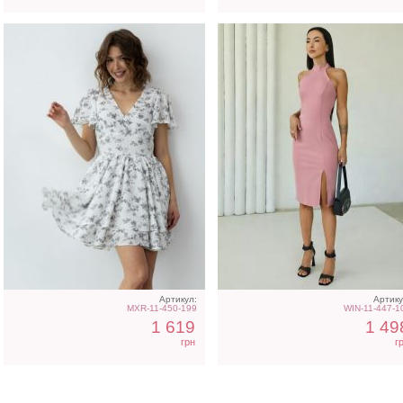
Артикул:
Артику
MXR-11-450-199
WIN-11-447-1
1 619
1 49
грн
г