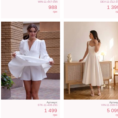
WIN-11-447-095
DEV-11-312-3
988
1 39
грн
г
Короткое шифоновое
Розовое платье футляр 
платье в цветочный принт
разрезом на ноге
Артикул:
Артику
STK-11-436-291
VIN-11-338-0
1 499
5 09
грн
г