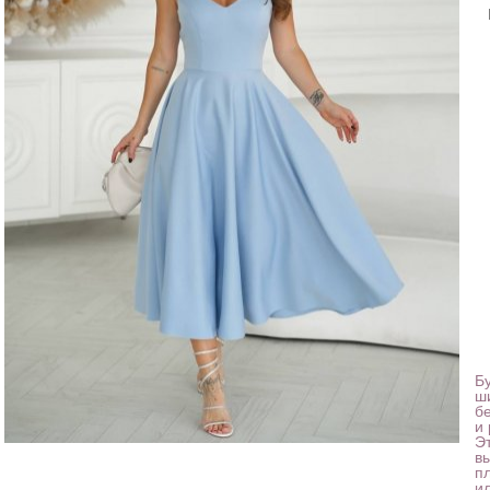
Б
ш
б
и
Э
в
п
и