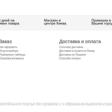
0 дней на
Магазин в
Примерка в
бмен товара
центре Киева
Вашем горо
Заказ
Доставка и оплата
Как оформить
Способы доставки
Услуга выбора
Доставка и оплата по Киеву
Размерные таблицы
Доставка по Украине
Политика возврата
Способы оплаты
коктейльное платье без рукавов с v-образным вырезом и р