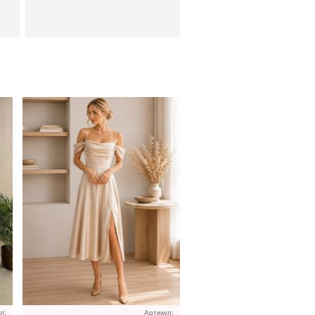
ье
Модное корсетное
бордовое платье миди
длины
л:
Артикул: