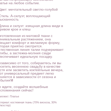
латье на любое событие.
 Цвет: мечтательный светло-голубой
 Стиль: A-силуэт, воплощающий
зысканность
 Длина и силуэт: изящная длина миди в
гривом крое и клеш
зготовленная из матовой ткани с
инимальным растяжением, она
бещает комфорт и желаемую форму,
оторая приятно смотрится.
стественная линия талии подчеркивает
згибы, а застежка-молния сзади
беспечивает идеальную посадку.
езависимо от того, собираетесь ли вы
осетить весеннюю свадьбу в качестве
стя или засветить коктейльные вечера,
тот универсальный предмет легко
еняется в зависимости от сезона и
обытия!₴
е ждите, создайте волшебные
оспоминания сейчас!
мплект: Платье
териал: костюмная ткань (70% вискоза, 30%
лиэстер)