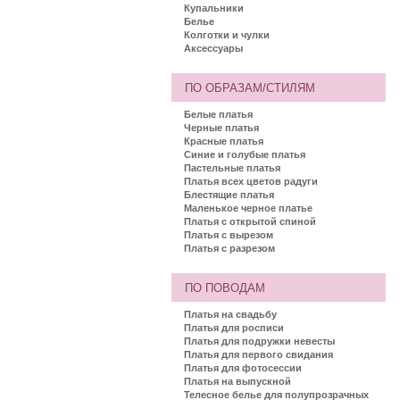
Купальники
Белье
Колготки и чулки
Аксессуары
ПО ОБРАЗАМ/СТИЛЯМ
Белые платья
Черные платья
Красные платья
Синие и голубые платья
Пастельные платья
Платья всех цветов радуги
Блестящие платья
Маленькое черное платье
Платья с открытой спиной
Платья с вырезом
Платья с разрезом
ПО ПОВОДАМ
Платья на свадьбу
Платья для росписи
Платья для подружки невесты
Платья для первого свидания
Платья для фотосессии
Платья на выпускной
Телесное белье для полупрозрачных