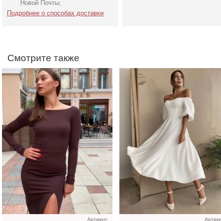
Новой Почты;
Подробнее о способах доставки
Смотрите также
Коктейльное короткое
Белое коктейльное плат
платье-шорты белого
миди
цвета
Артикул:
Артику