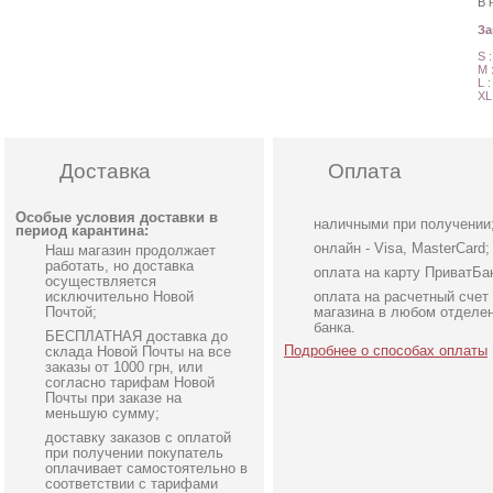
В 
З
S 
M 
L 
XL
Доставка
Оплата
Особые условия доставки в
наличными при получении
период карантина:
онлайн - Visa, MasterCard;
Наш магазин продолжает
работать, но доставка
оплата на карту ПриватБа
осуществляется
исключительно Новой
оплата на расчетный счет
Почтой;
магазина в любом отделе
банка.
БЕСПЛАТНАЯ доставка до
Подробнее о способах оплаты
склада Новой Почты на все
заказы от 1000 грн, или
согласно тарифам Новой
Почты при заказе на
меньшую сумму;
доставку заказов с оплатой
Облегающе коричневое
Миди молочное платье 
при получении покупатель
платьес открытой спинкой
короткий рукав
оплачивает самостоятельно в
соответствии с тарифами