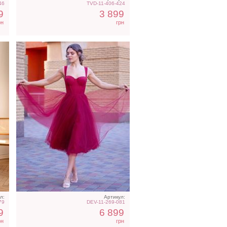
46
TVD-11-406-424
9
3 899
рн
грн
с
Елегантное бежевое
платье миди длины с
длинным рукавом
л:
Артикул:
79
DEV-11-269-081
9
6 899
рн
грн