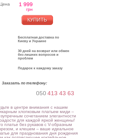
1 999
Цена
грн
КУПИТЬ
Бесплатная доставка по
Киеву и Украине
30 дней на возврат или обмен
без лишних вопросов и
проблем
Подарок к каждому заказу
Заказать по телефону:
050
413 43 63
удьте в центре внимания с нашим
икарным хлопковым платьем миди –
езупречным сочетанием элегантности
 радости для каждой яркой женщины!
то платье без рукавов с V-образным
ырезом, и клешем – ваше идеальное
латье для празднования дня рождения
ли как потрясающее коктейльное