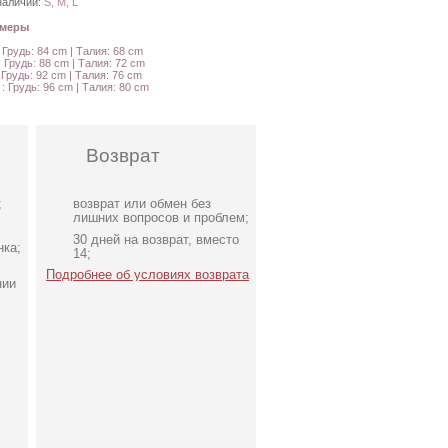
наличии:
S, M, L
амеры
: Грудь: 84 cm | Талия: 68 cm
: Грудь: 88 cm | Талия: 72 cm
: Грудь: 92 cm | Талия: 76 cm
 : Грудь: 96 cm | Талия: 80 cm
Возврат
;
возврат или обмен без
лишних вопросов и проблем;
30 дней на возврат, вместо
нка;
14;
Подробнее об условиях возврата
нии
на
Светлое атласное платье