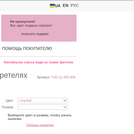
EN
РУС
UA
Не пропустите!
Вас ждет подарок-сюрприз!
получить подарки
ПОМОЩЬ ПОКУПАТЕЛЮ
Коктейльное платье миди на тонких бретелях
бретелях
Артикул:
TVD-11-406-806
Цвет:
Размер:
Выберите цвет и размер, чтобы узнать
наличие
Таблица размеров