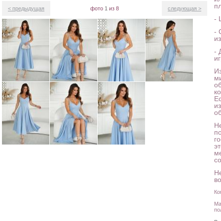
п
< предыдущая
фото
1
из 8
следующая >
-
-
и
-
и
И
м
о
к
Е
и
о
Н
п
го
э
м
с
Н
в
Ко
Ма
по