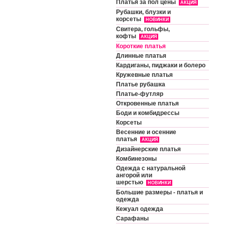
Платья за пол цены
АКЦИЯ
Рубашки, блузки и
корсеты
НОВИНКИ
Свитера, гольфы,
кофты
АКЦИЯ
Короткие платья
Длинные платья
Кардиганы, пиджаки и болеро
Кружевные платья
Платье рубашка
Платье-футляр
Откровенные платья
Боди и комбидрессы
Корсеты
Весенние и осенние
платья
АКЦИЯ
Дизайнерские платья
Комбинезоны
Одежда с натуральной
ангорой или
шерстью
НОВИНКИ
Большие размеры - платья и
одежда
Кежуал одежда
Сарафаны