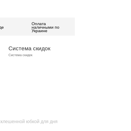
Оплата
де
наличными по
Украине
Система скидок
Система скидок
асклешенной юбкой для дня