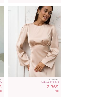
л:
Артикул:
00
AVL-11-446-473
8
2 369
рн
грн