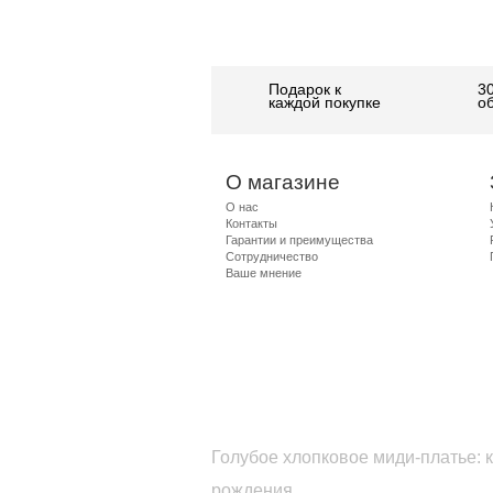
Подарок к
3
каждой покупке
о
О магазине
О нас
Контакты
Гарантии и преимущества
Сотрудничество
Ваше мнение
Голубое хлопковое миди-платье: 
рождения