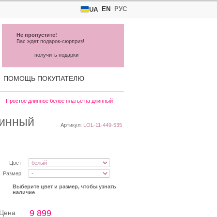
EN
РУС
UA
Не пропустите!
Вас ждет подарок-сюрприз!
получить подарки
ПОМОЩЬ ПОКУПАТЕЛЮ
Простое длинное белое платье на длинный
линный
Артикул:
LOL-11-449-535
Цвет:
Размер:
Выберите цвет и размер, чтобы узнать
наличие
9 899
Цена