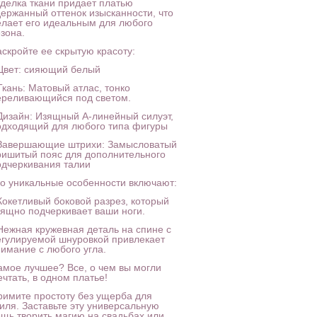
тделка ткани придает платью
держанный оттенок изысканности, что
елает его идеальным для любого
зона.
аскройте ее скрытую красоту:
 Цвет: сияющий белый
Ткань: Матовый атлас, тонко
ереливающийся под светом.
 Дизайн: Изящный А-линейный силуэт,
одходящий для любого типа фигуры
 Завершающие штрихи: Замысловатый
ришитый пояс для дополнительного
одчеркивания талии
го уникальные особенности включают:
 Кокетливый боковой разрез, который
зящно подчеркивает ваши ноги.
 Нежная кружевная деталь на спине с
егулируемой шнуровкой привлекает
нимание с любого угла.
амое лучшее? Все, о чем вы могли
чтать, в одном платье!
римите простоту без ущерба для
тиля. Заставьте эту универсальную
ещь творить магию на свадьбах или