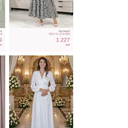
ье
Длинное белое вечернее
та
платье на запах для
невесты
л:
Артикул:
16
DEV-11-219-981
9
1 227
рн
грн
Элегантное длинное
ол
черное платье с рукавами
фонариками