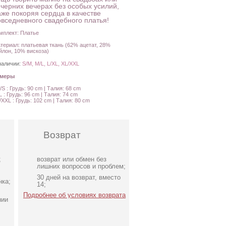
ечерних вечерах без особых усилий,
аже покоряя сердца в качестве
овседневного свадебного платья!
мплект: Платье
териал: платьевая ткань (62% ацетат, 28%
йлон, 10% вискоза)
наличии:
S/M, M/L, L/XL, XL/XXL
амеры
/S : Грудь: 90 cm | Талия: 68 cm
L : Грудь: 96 cm | Талия: 74 cm
/XXL : Грудь: 102 cm | Талия: 80 cm
Возврат
;
возврат или обмен без
лишних вопросов и проблем;
30 дней на возврат, вместо
нка;
14;
Подробнее об условиях возврата
нии