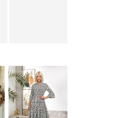
Повседневное
го
штапельное платье макси