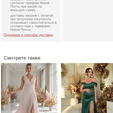
согласно тарифам Новой
Почты при заказе на
меньшую сумму;
доставку заказов с оплатой
Вечернее нарядное
Вечернее нарядное
при получении покупатель
длинное шифоновое
корсетное платье зелено
оплачивает самостоятельно в
соответствии с тарифами
блестящее платье
цвета
Новой Почты;
Подробнее о способах доставки
Смотрите также