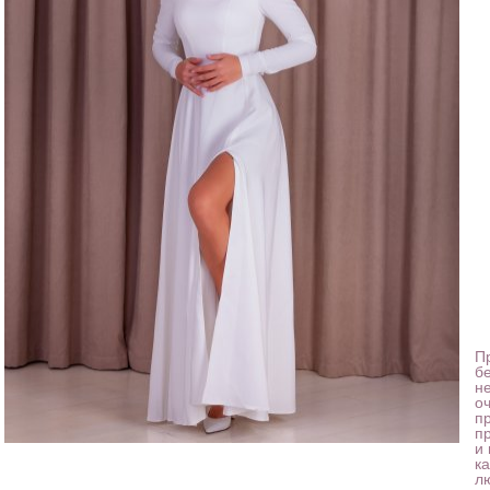
П
бе
н
о
п
пр
и
к
л