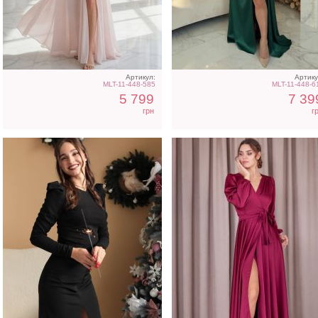
Элегантное вечернее
Длинное вечернее плат
платье в черном цвете
на запах бордового цве
Артикул:
Артику
MLT-11-448-585
MLT-11-448-6
5 799
7 39
грн
г
Вечернее платье
Голубое нарядное
молочного цвета с
облегающее платье в п
накидкой