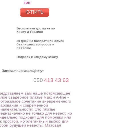
грн
КУПИТЬ
Бесплатная доставка по
Киеву и Украине
30 дней на возврат или обмен
без лишних вопросов и
проблем
Подарок к каждому заказу
Заказать по телефону:
050
413 43 63
редставляем вам наше потрясающее
лое свадебное платье макси A-line -
еотразимое сочетание вневременного
чарования и современной
ривлекательности! Это платье
едназначено не только для невест, но
 идеально подходит для помолвки или
ак простой, но элегантный выбор для
юбой будущей невесты. Матовая