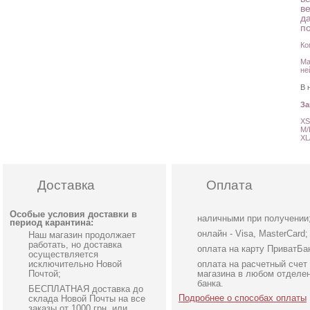
в
д
п
Ко
Ма
не
В 
З
XS
M/
XL
Доставка
Оплата
Особые условия доставки в
наличными при получении
период карантина:
онлайн - Visa, MasterCard;
Наш магазин продолжает
работать, но доставка
оплата на карту ПриватБа
осуществляется
исключительно Новой
оплата на расчетный счет
Почтой;
магазина в любом отделе
банка.
БЕСПЛАТНАЯ доставка до
Подробнее о способах оплаты
склада Новой Почты на все
заказы от 1000 грн, или