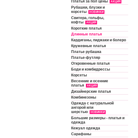
Платья за пол цены
АКЦИЯ
Рубашки, блузки и
корсеты
НОВИНКИ
Свитера, гольфы,
кофты
АКЦИЯ
Короткие платья
Длинные платья
Кардиганы, пиджаки и болеро
Кружевные платья
Платье рубашка
Платье-футляр
Откровенные платья
Боди и комбидрессы
Корсеты
Весенние и осенние
платья
АКЦИЯ
Дизайнерские платья
Комбинезоны
Одежда с натуральной
ангорой или
шерстью
НОВИНКИ
Большие размеры - платья и
одежда
Кежуал одежда
Сарафаны