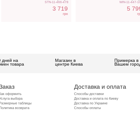
STN-11-466-478
WIN-11-447-1
3 719
5 79
грн
г
0 дней на
Магазин в
Примерка в
бмен товара
центре Киева
Вашем горо
Заказ
Доставка и оплата
Как оформить
Способы доставки
Услуга выбора
Доставка и оплата по Киеву
Размерные таблицы
Доставка по Украине
Политика возврата
Способы оплаты