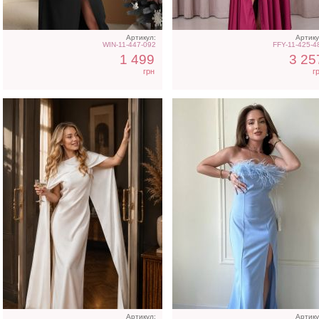
Артикул:
Артику
WIN-11-447-092
FFY-11-425-4
1 499
3 25
грн
г
Артикул:
Артику