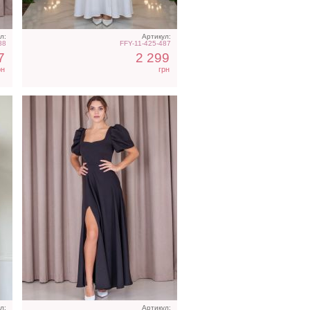
л:
Артикул:
88
FFY-11-425-487
7
2 299
рн
грн
л:
Артикул: