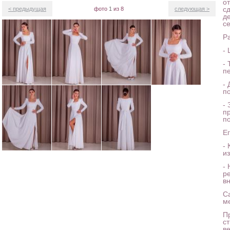
о
с
< предыдущая
фото
1
из 8
следующая >
д
се
Р
-
- 
п
-
п
-
п
п
Е
-
и
-
р
в
С
ме
П
с
в