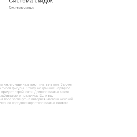
Система скидок
Система скидок
и как его еще называют платье в пол. За счет
х типов фигуры. К тому же длинное нарядное
 придает стройности. Длинное платье также
езабываемого праздника. Если вас
ам пора заглянуть в интернет-магазин женской
ечернее нарядное корсетное платье желтого