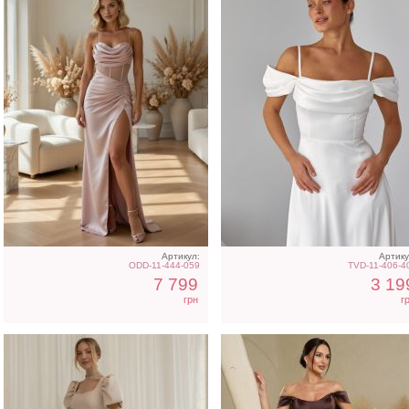
Светлое бежевое платье
Вечернее нарядное
на короткий рукав
корсетное платье
коричневого цвета
Артикул:
Артику
ODD-11-444-059
TVD-11-406-4
7 799
3 19
грн
г