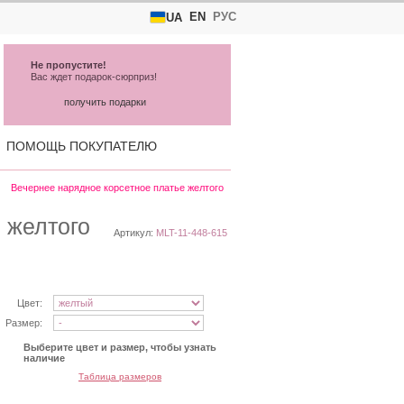
EN
РУС
UA
Не пропустите!
Вас ждет подарок-сюрприз!
получить подарки
ПОМОЩЬ ПОКУПАТЕЛЮ
Вечернее нарядное корсетное платье желтого
 желтого
Артикул:
MLT-11-448-615
Цвет:
Размер:
Выберите цвет и размер, чтобы узнать
наличие
Таблица размеров