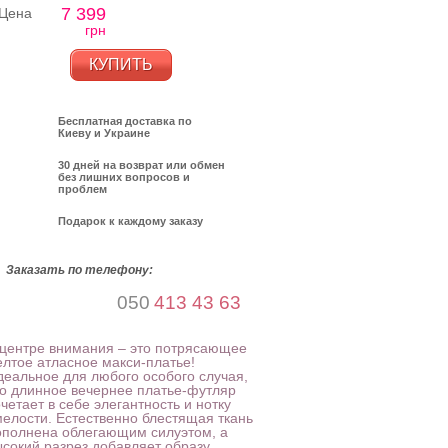
7 399
Цена
грн
КУПИТЬ
Бесплатная доставка по
Киеву и Украине
30 дней на возврат или обмен
без лишних вопросов и
проблем
Подарок к каждому заказу
Заказать по телефону:
050
413 43 63
 центре внимания – это потрясающее
елтое атласное макси-платье!
деальное для любого особого случая,
то длинное вечернее платье-футляр
четает в себе элегантность и нотку
мелости. Естественно блестящая ткань
ополнена облегающим силуэтом, а
ысокий разрез добавляет образу