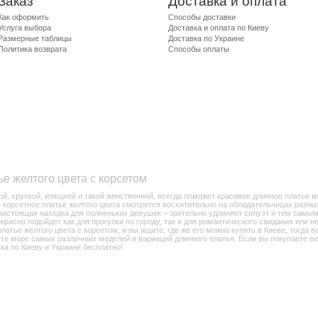
Заказ
Доставка и оплата
Как оформить
Способы доставки
Услуга выбора
Доставка и оплата по Киеву
Размерные таблицы
Доставка по Украине
Политика возврата
Способы оплаты
е желтого цвета с корсетом
, хрупкой, изящной и такой женственной, всегда поможет красивое длинное платье ил
 корсетное платье желтого цвета смотрится восхитительно на обладательницах разны
 настоящая находка для полненьких девушек – зрительно удлиняет силуэт и тем самым
расно подойдет как для прогулки по городу, так и для романтического свидания или н
атье желтого цвета с корсетом, и вы ищите, где же его можно купить в Киеве, тогда в
ете море самых различных моделей и вариаций длинного платья. Если вы покупаете в
ка по Киеву и Украине бесплатно!