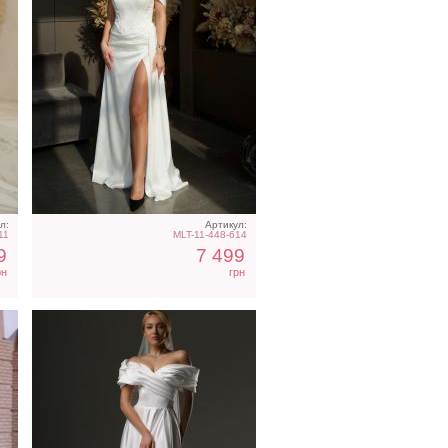
Длинное свадебное белое
платье с отрытыми
плечами
л:
Артикул:
11
MLT-11-448-614
9
7 499
рн
грн