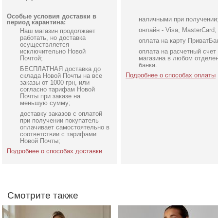
Особые условия доставки в
наличными при получении
период карантина:
онлайн - Visa, MasterCard;
Наш магазин продолжает
работать, но доставка
оплата на карту ПриватБа
осуществляется
исключительно Новой
оплата на расчетный счет
Почтой;
магазина в любом отделе
банка.
БЕСПЛАТНАЯ доставка до
Подробнее о способах оплаты
склада Новой Почты на все
заказы от 1000 грн, или
согласно тарифам Новой
Почты при заказе на
меньшую сумму;
доставку заказов с оплатой
Пудровое облегающее
Длинное белое атласно
при получении покупатель
корсетное платье в пол cо
платье
оплачивает самостоятельно в
соответствии с тарифами
вставками
Новой Почты;
Подробнее о способах доставки
Смотрите также