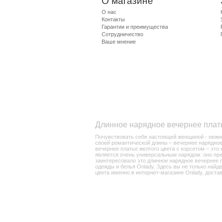
О магазине
О нас
Контакты
Гарантии и преимущества
Сотрудничество
Ваше мнение
Длинное нарядное вечернее плать
Почувствовать себя настоящей женщиной - нежной
своей романтической длины – вечернее нарядное
вечернее платье желтого цвета с корсетом – это
является очень универсальным нарядом: оно прек
заинтересовало это длинное нарядное вечернее пл
одежды и белья Onlady. Здесь вы не только найд
цвета именно в интернет-магазине Onlady, достав