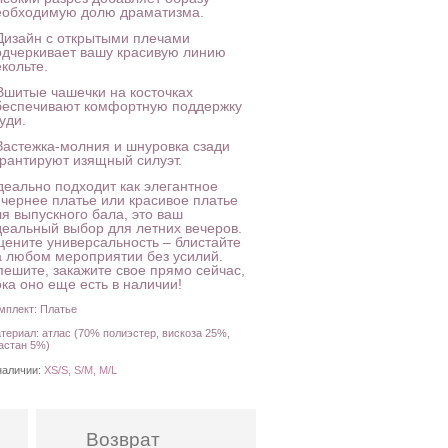
еобходимую долю драматизма.
 Дизайн с открытыми плечами
одчеркивает вашу красивую линию
кольте.
 Вшитые чашечки на косточках
беспечивают комфортную поддержку
уди.
 Застежка-молния и шнуровка сзади
арантируют изящный силуэт.
деально подходит как элегантное
ечернее платье или красивое платье
ля выпускного бала, это ваш
деальный выбор для летних вечеров.
цените универсальность – блистайте
а любом мероприятии без усилий.
пешите, закажите свое прямо сейчас,
ка оно еще есть в наличии!
мплект: Платье
териал: атлас (70% полиэстер, вискоза 25%,
астан 5%)
наличии:
XS/S, S/M, M/L
Возврат