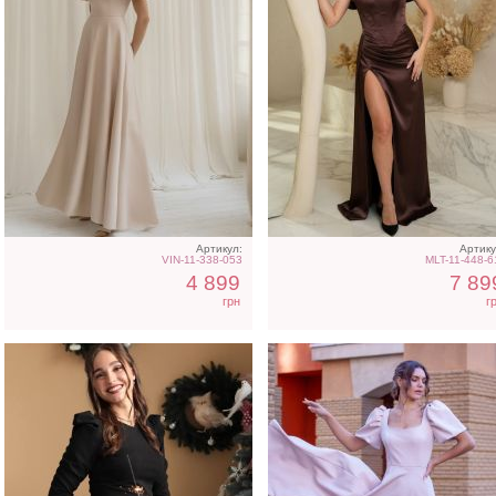
Элегантное вечернее
Элегантное бежевое
платье в черном цвете
платье с рукавами
фонариками
Артикул:
Артику
VIN-11-338-053
MLT-11-448-6
4 899
7 89
грн
г