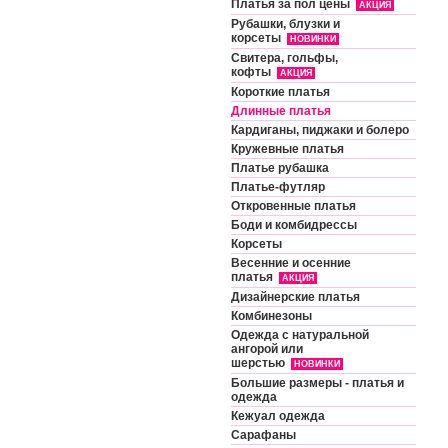
Платья за пол цены
АКЦИЯ
Рубашки, блузки и
корсеты
НОВИНКИ
Свитера, гольфы,
кофты
АКЦИЯ
Короткие платья
Длинные платья
Кардиганы, пиджаки и болеро
Кружевные платья
Платье рубашка
Платье-футляр
Откровенные платья
Боди и комбидрессы
Корсеты
Весенние и осенние
платья
АКЦИЯ
Дизайнерские платья
Комбинезоны
Одежда с натуральной
ангорой или
шерстью
НОВИНКИ
Большие размеры - платья и
одежда
Кежуал одежда
Сарафаны