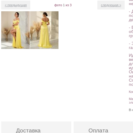
н
< предыдущая
фото
1
из 3
следующая >
-
п
де
-
о
гр
-
г
И
в
д
и
О
н
С
по
Ко
Ма
эл
В 
Доставка
Оплата