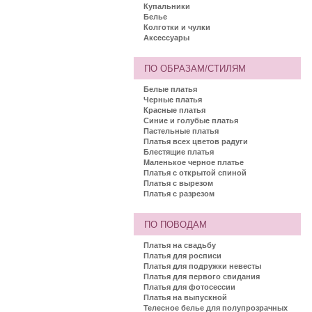
Купальники
Белье
Колготки и чулки
Аксессуары
ПО ОБРАЗАМ/СТИЛЯМ
Белые платья
Черные платья
Красные платья
Синие и голубые платья
Пастельные платья
Платья всех цветов радуги
Блестящие платья
Маленькое черное платье
Платья с открытой спиной
Платья с вырезом
Платья с разрезом
ПО ПОВОДАМ
Платья на свадьбу
Платья для росписи
Платья для подружки невесты
Платья для первого свидания
Платья для фотосессии
Платья на выпускной
Телесное белье для полупрозрачных