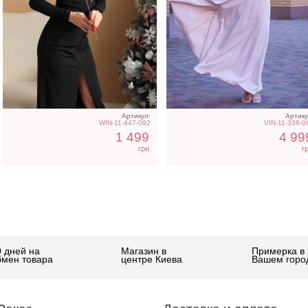
Артикул:
Артику
WIN-11-447-092
VIN-11-338-0
1 499
4 99
грн
г
0 дней на
Магазин в
Примерка в
бмен товара
центре Киева
Вашем горо