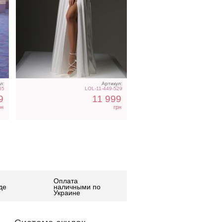
л:
Артикул:
65
LOL-11-449-529
9
11 999
рн
грн
Оплата
де
наличными по
Украине