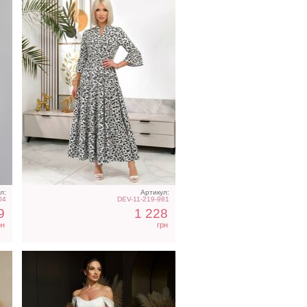
Вечернее нарядное
корсетное платье белого
цвета
л:
Артикул:
04
DEV-11-219-981
9
1 228
рн
грн