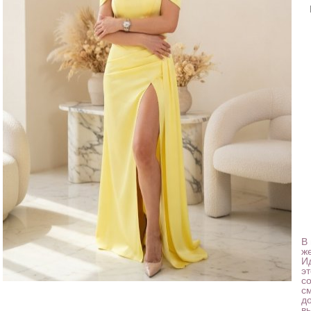
В
ж
И
э
со
с
д
в