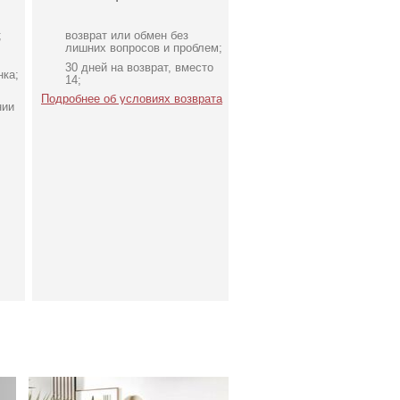
;
возврат или обмен без
лишних вопросов и проблем;
30 дней на возврат, вместо
нка;
14;
Подробнее об условиях возврата
нии
е
Повседневное
штапельное платье макси