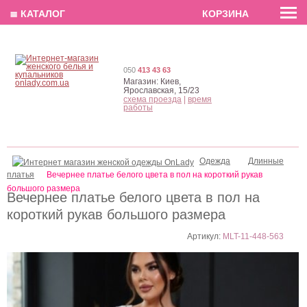
EN
РУС
UA
≣ КАТАЛОГ
КОРЗИНА
050
413 43 63
Магазин:
Киев,
Ярославская, 15/23
схема проезда
|
время
работы
Одежда
Длинные
платья
Вечернее платье белого цвета в пол на короткий рукав
большого размера
Вечернее платье белого цвета в пол на
короткий рукав большого размера
Артикул:
MLT-11-448-563