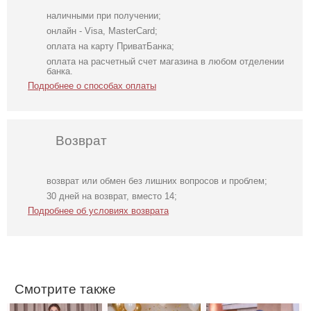
наличными при получении;
онлайн - Visa, MasterCard;
оплата на карту ПриватБанка;
оплата на расчетный счет магазина в любом отделении
банка.
Подробнее о способах оплаты
Возврат
возврат или обмен без лишних вопросов и проблем;
Элегантное
Облегающее
Элегантное
30 дней на возврат, вместо 14;
длинное черное
вечернее платье
бежевое платье
Подробнее об условиях возврата
платье с
черного цвета с
с рукавами
рукавами
открытой спиной
фонариками
фонариками
Смотрите также