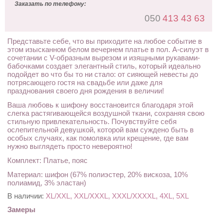
Заказать по телефону:
050
413 43 63
Представьте себе, что вы приходите на любое событие в
этом изысканном белом вечернем платье в пол. А-силуэт в
сочетании с V-образным вырезом и изящными рукавами-
бабочками создает элегантный стиль, который идеально
подойдет во что бы то ни стало: от сияющей невесты до
потрясающего гостя на свадьбе или даже для
празднования своего дня рождения в величии!
Ваша любовь к шифону восстановится благодаря этой
слегка растягивающейся воздушной ткани, сохраняя свою
стильную привлекательность. Почувствуйте себя
ослепительной девушкой, которой вам суждено быть в
особых случаях, как помолвка или крещение, где вам
нужно выглядеть просто невероятно!
Комплект: Платье, пояс
Материал: шифон (67% полиэстер, 20% вискоза, 10%
полиамид, 3% эластан)
В наличии:
XL/XXL, XXL/XXXL, XXXL/XXXXL, 4XL, 5XL
Замеры