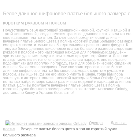
Белое длинное шифоновое платье большого размера с
коротким рукавом и поясом
Почувствовать себя настоящей женщиной - нежной, хрупкой, изящной и
такой женственной, всегда поможет красивое длинное платье или как его
еще называют платье в пол. За счет своей романтической длины –
вечернее платье белого цвета в пол на короткий рукав большого размера
смотрится восхитительно на обладательницах разных типов фигуры. К
тому же белое длинное шифоновое платье большого размера с коротким
рукавом и поясом – это настоящая находка для полненьких девушек –
зрительно удлиняет силуэт и тем самым придает стройности. Длинное
платье также является очень универсальным нарядом: оно прекрасно
подойдет как для прогулки по городу, так и для романтического свидания
или незабываемого праздника. Если вас заинтересовало это белое
длинное шифоновое платье большого размера с коротким рукавом и
поясом, и вы ищите, где же его можно купить в Киеве, тогда вам пора
заглянуть в интернет-магазин женской одежды и белья Onlady. Здесь вы
не только найдете море самых различных моделей и вариаций длинного
платья. Если вы покупаете вечернее платье белого цвета в пол на
короткий рукав большого размера именно в интернет-магазине Onlady,
доставка по Киеву и Украине бесплатно!
Одежда
Длинные
платья
Вечернее платье белого цвета в пол на короткий рукав
большого размера