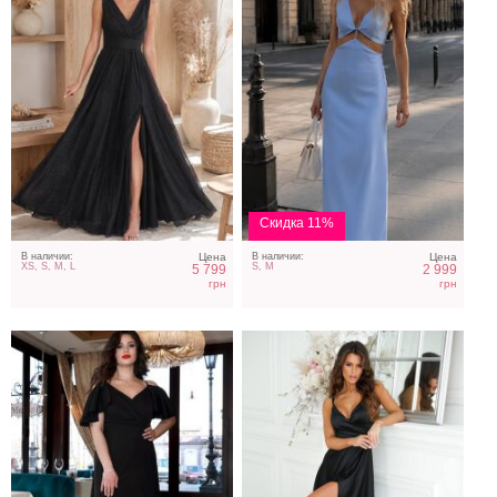
Длинное черное платье-
Коктейльное атласное
макси с тонкими
платье на тонких
бретелями и разрезом
бретелях черного цвета
сбоку
Скидка 11%
В наличии:
Цена
В наличии:
Цена
XS, S, M, L
S, M
5 799
2 999
грн
грн