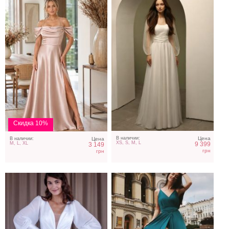
Свадебное белое
Нарядное зелёное платье
длинное атласное платье
c рукавами
Скидка 10%
В наличии:
Цена
В наличии:
Цена
XS, S, M, L
9 399
M, L, XL
3 149
грн
грн