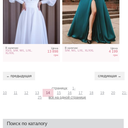
В наличии:
Цена
В наличии:
Цена
XS/S, S/M, M/L, L/XL,
S/M, M/L, L/XL, XL/XXL
13 898
4 199
XL/XXL
грн
грн
← предыдущая
следующая →
страница:
1-
10
11
12
13
14
15
16
17
18
19
20
21-
25
все на одной странице
Поиск по каталогу