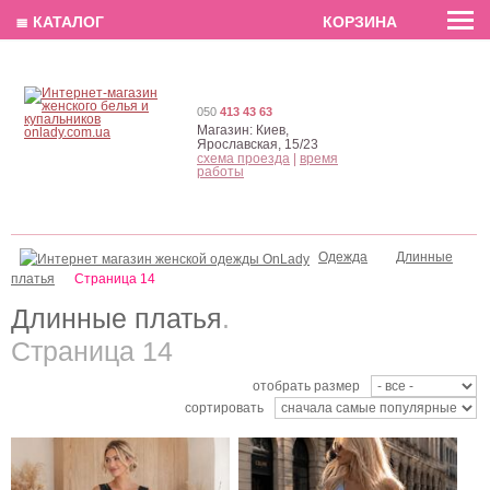
EN
РУС
UA
≣ КАТАЛОГ
КОРЗИНА
050
413 43 63
Магазин:
Киев,
Ярославская, 15/23
схема проезда
|
время
работы
Одежда
Длинные
Вечернее длинное
Нарядное голубое
платья
шифоновое платье
Страница 14
шелковое платье с
открытой спиной
Длинные платья
.
Страница 14
отобрать размер
сортировать