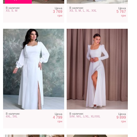
В наличии:
Цена
В наличии:
Цена
XS, S, M
XS, S, M, L, XL, XXL
3 769
5 767
грн
грн
Длинное бежевое
Атласное белое платье с
атласное вечернее
прозрачной накидкой
платье с разрезом
В наличии:
Цена
В наличии:
Цена
4XL, 5XL
S/M, M/L, L/XL, XL/XXL
4 799
9 899
грн
грн