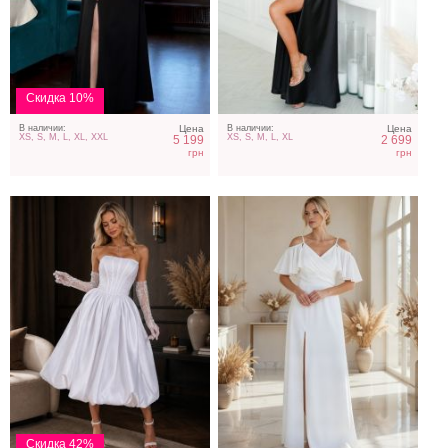
Белое платье миди:
Вечернее белое платье в
кружевной корсет и
пол с дополнительными
атласная пышная юбка
рукавами
Скидка 10%
В наличии:
Цена
В наличии:
Цена
XS, S, M, L, XL, XXL
XS, S, M, L, XL
5 199
2 699
грн
грн
Длинное платье белого
Простое длинное белое
цвета, большого размера
платье на длинный рукав
Скидка 42%