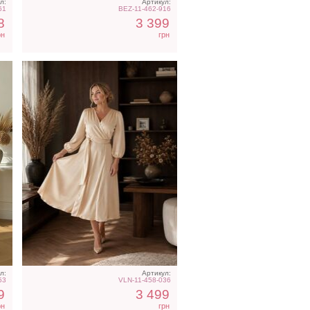
л:
Артикул:
61
BEZ-11-462-916
8
3 399
рн
грн
л:
Артикул:
53
VLN-11-458-036
9
3 499
рн
грн