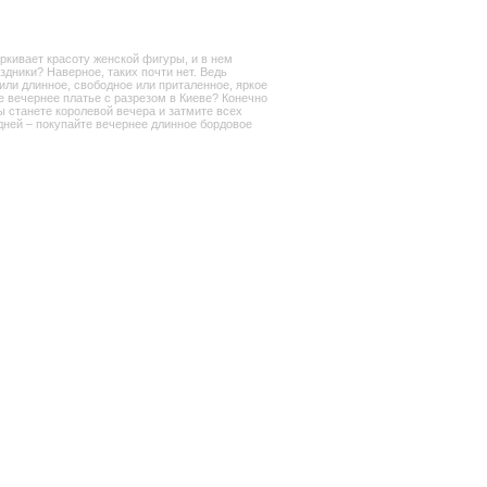
ркивает красоту женской фигуры, и в нем
здники? Наверное, таких почти нет. Ведь
 или длинное, свободное или приталенное, яркое
ое вечернее платье с разрезом в Киеве? Конечно
ы станете королевой вечера и затмите всех
дней – покупайте вечернее длинное бордовое