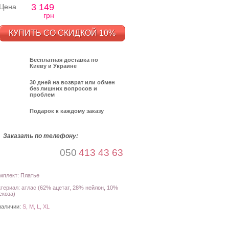
3 149
Цена
грн
КУПИТЬ СО СКИДКОЙ 10%
Бесплатная доставка по
Киеву и Украине
30 дней на возврат или обмен
без лишних вопросов и
проблем
Подарок к каждому заказу
Заказать по телефону:
050
413 43 63
мплект: Платье
териал: атлас (62% ацетат, 28% нейлон, 10%
скоза)
наличии:
S, M, L, XL