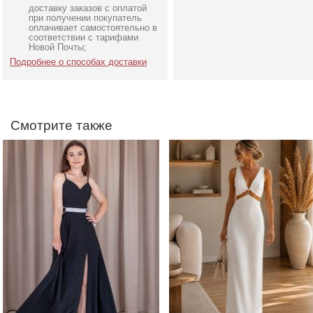
доставку заказов с оплатой
Вечернее черное платье в
Нарядное белое шелков
при получении покупатель
пол
платье белого цвета с
оплачивает самостоятельно в
соответствии с тарифами
открытой спиной
Новой Почты;
Подробнее о способах доставки
Смотрите также
Изумрудное вечернее
Легкоэ белое нарядно
платье макси с разрезом
длинное платье макси
по ножке