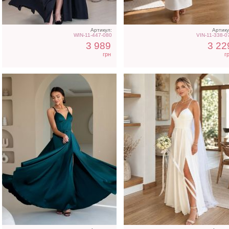
Артикул:
Артику
WIN-11-447-080
VIN-11-338-0
3 989
3 22
грн
г
Нарядное голубое
Длинное белое платье 
шелковое платье с
корсетом
открытой спиной