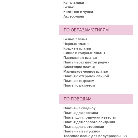
Купальники
Белье
Колготки и чулки
Аксессуары
ПО ОБРАЗАМ/СТИЛЯМ
Белые платья
Черные платья
Красные платья
Синие и голубые платья
Пастельные платья
Платья всех цветов радуги
Блестящие платья
Маленькое черное платье
Платья с открытой спиной
Платья с вырезом
Платья с разрезом
ПО ПОВОДАМ
Платья на свадьбу
Платья для росписи
Платья для подружки невесты
Платья для первого свидания
Платья для фотосессии
Платья на выпускной
Телесное белье для полупрозрачных