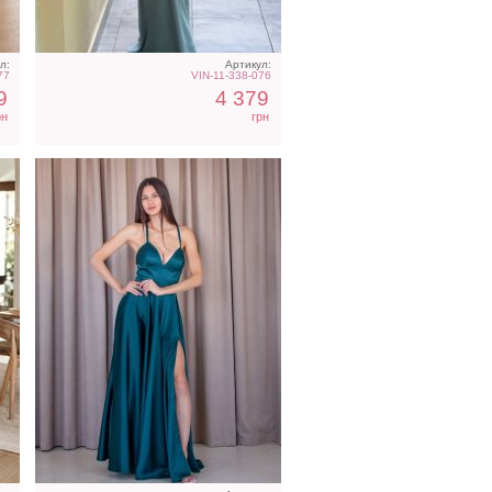
л:
Артикул:
77
VIN-11-338-076
9
4 379
рн
грн
с
Нарядное платье на запах
с рукавом 3/4 бежевого
цвета