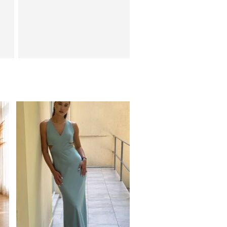
ое
Нарядное шелковое
платье оливкового цвета с
открытой спиной
е
Нарядное атласное
платье изумрудного цвета
с разрезом