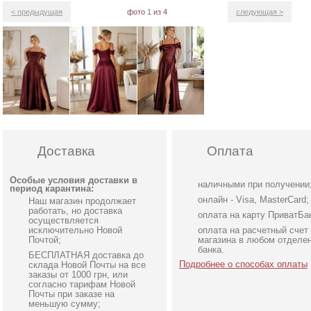
< предыдущая
фото
1
из 4
следующая >
Доставка
Оплата
Особые условия доставки в
наличными при получении
период карантина:
онлайн - Visa, MasterCard;
Наш магазин продолжает
работать, но доставка
оплата на карту ПриватБа
осуществляется
исключительно Новой
оплата на расчетный счет
Почтой;
магазина в любом отделе
банка.
БЕСПЛАТНАЯ доставка до
Подробнее о способах оплаты
склада Новой Почты на все
заказы от 1000 грн, или
согласно тарифам Новой
Почты при заказе на
меньшую сумму;