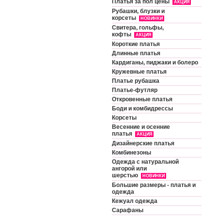
Платья за пол цены
АКЦИЯ
Рубашки, блузки и
корсеты
НОВИНКИ
Свитера, гольфы,
кофты
АКЦИЯ
Короткие платья
Длинные платья
Кардиганы, пиджаки и болеро
Кружевные платья
Платье рубашка
Платье-футляр
Откровенные платья
Боди и комбидрессы
Корсеты
Весенние и осенние
платья
АКЦИЯ
Дизайнерские платья
Комбинезоны
Одежда с натуральной
ангорой или
шерстью
НОВИНКИ
Большие размеры - платья и
одежда
Кежуал одежда
Сарафаны