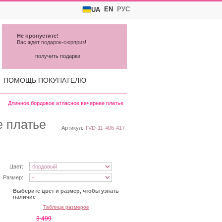
EN
РУС
UA
Не пропустите!
Вас ждет подарок-сюрприз!
получить подарки
ПОМОЩЬ ПОКУПАТЕЛЮ
Длинное бордовое атласное вечернее платье
е платье
Артикул:
TVD-11-406-417
Цвет:
Размер:
Выберите цвет и размер, чтобы узнать
наличие
Таблица размеров
3 499