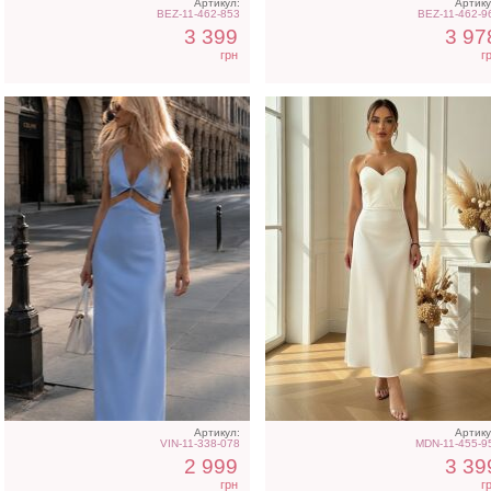
Артикул:
Артику
BEZ-11-462-853
BEZ-11-462-9
3 399
3 97
грн
г
Артикул:
Артику
VIN-11-338-078
MDN-11-455-9
2 999
3 39
грн
г