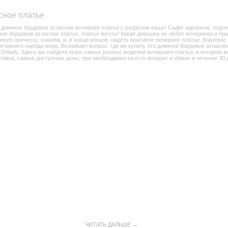
сное платье
о длинное бордовое атласное вечернее платье с разрезом ваше! Сидит идеально, подче
ное бордовое атласное платье, платье мечты! Какая девушка не любит вечеринки и пра
вую прическу, макияж, и, в конце концов, надеть красивое вечернее платье. Короткое
вечернего наряда море. Возникает вопрос: где же купить это длинное бордовое атласн
 Onlady. Здесь вы найдете море самых разных моделей вечернего платья, в котором в
тавка, самые доступные цены, при необходимости есть возврат и обмен в течение 30 
ЧИТАТЬ ДАЛЬШЕ →