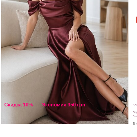
Скидка 10%
Экономия 350 грн
Ко
Ма
ви
В 