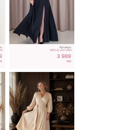
Нарядное платье на запах
с
с рукавом 3/4 бежевого
цвета
л:
Артикул:
93
WIN-11-447-080
9
3 989
рн
грн