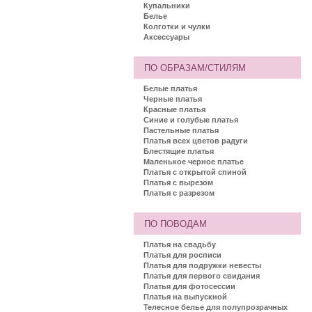
Купальники
Белье
Колготки и чулки
Аксессуары
ПО ОБРАЗАМ/СТИЛЯМ
Белые платья
Черные платья
Красные платья
Синие и голубые платья
Пастельные платья
Платья всех цветов радуги
Блестящие платья
Маленькое черное платье
Платья с открытой спиной
Платья с вырезом
Платья с разрезом
ПО ПОВОДАМ
Платья на свадьбу
Платья для росписи
Платья для подружки невесты
Платья для первого свидания
Платья для фотосессии
Платья на выпускной
Телесное белье для полупрозрачных