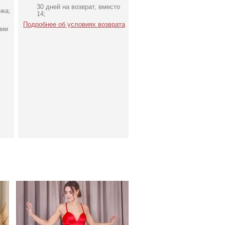
30 дней на возврат, вместо
нка;
14;
Подробнее об условиях возврата
нии
Нарядное атласное
ье
платье красного цвета с
в
разрезом