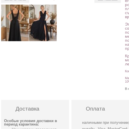
е
ро
п
с
в
Э
со
п
м
п
н
п
К
м
л
Ко
Ма
10
В 
Доставка
Оплата
Особые условия доставки в
наличными при получении
период карантина:
онлайн - Visa, MasterCard;