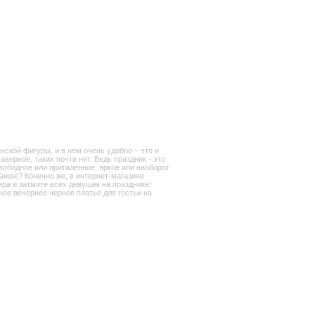
нской фигуры, и в нем очень удобно – это и
верное, таких почти нет. Ведь праздник - это
свободное или приталенное, яркое или наоборот
Киеве? Конечно же, в интернет-магазине
ра и затмите всех девушек на празднике!
ное вечернее черное платье для гостьи на