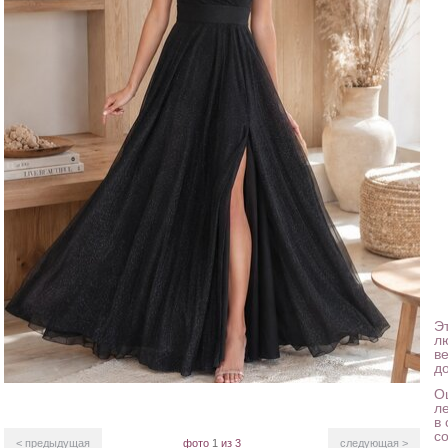
Э
л
в
д
Оц
л
в
с
< предыдущая
фото
1
из 3
следующая >