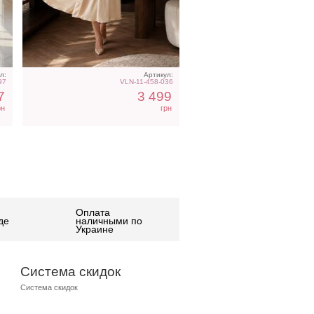
л:
Артикул:
97
VLN-11-458-036
7
3 499
рн
грн
Оплата
де
наличными по
Украине
Система скидок
Система скидок