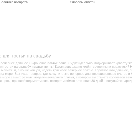
Политика возврата
Способы оплаты
 для гостьи на свадьбу
о вечернее длинное шифоновое платье ваше! Сидит идеально, подчеркивает красоту же
 гостьи на свадьбу, платье мечты! Какая девушка не любит вечеринки и праздники? На
макияж, и, в конце концов, надеть красивое вечернее платье. Короткое или длинное, 
яда море. Возникает вопрос: где же купить это вечернее длинное шифоновое платье в 
е море самых разных моделей вечернего платья, в котором вы станете королевой вече
 цены, при необходимости есть возврат и обмен в течение 30 дней – покупайте наряд