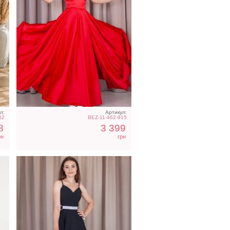
Вечернее черное платье в
пол
л:
Артикул:
62
BEZ-11-462-915
8
3 399
рн
грн