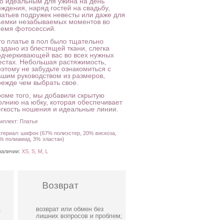
го идеальным для ужина на день
ждения, наряд гостей на свадьбу,
латьев подружек невесты или даже для
ъемки незабываемых моментов во
ремя фотосессий.
то платье в пол было тщательно
здано из блестящей ткани, слегка
одчеркивающей вас во всех нужных
естах. Небольшая растяжимость,
оэтому не забудьте ознакомиться с
ашим руководством из размеров,
режде чем выбрать свое.
роме того, мы добавили скрытую
олнию на юбку, которая обеспечивает
егкость ношения и идеальные линии.
мплект: Платье
териал: шифон (67% полиэстер, 20% вискоза,
% полиамид, 3% эластан)
наличии:
XS, S, M, L
Возврат
;
возврат или обмен без
лишних вопросов и проблем;