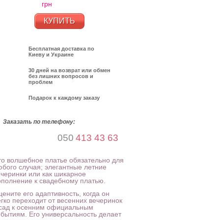
грн
КУПИТЬ
Бесплатная доставка по
Киеву и Украине
30 дней на возврат или обмен
без лишних вопросов и
проблем
Подарок к каждому заказу
Заказать по телефону:
050
413 43 63
то волшебное платье обязательно для
юбого случая; элегантные летние
ечеринки или как шикарное
ополнение к свадебному платью.
ените его адаптивность, когда он
егко переходит от весенних вечеринок
 сад к осенним официальным
обытиям. Его универсальность делает