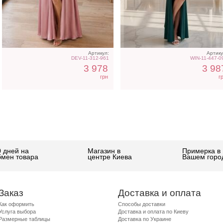
Артикул:
Артику
DEV-11-312-961
WIN-11-447-0
3 978
3 98
грн
г
0 дней на
Магазин в
Примерка в
бмен товара
центре Киева
Вашем горо
Заказ
Доставка и оплата
Как оформить
Способы доставки
Услуга выбора
Доставка и оплата по Киеву
Размерные таблицы
Доставка по Украине