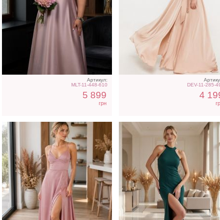
Легкое вечернее платье
Облегающее вечернее
макси с разрезом
платье зеленого цвета 
открытой спиной
Артикул:
Артику
MLT-11-448-610
DEV-11-285-4
5 899
4 19
грн
г