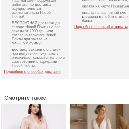
Наш магазин продолжает
работать, но доставка
оплата на карту ПриватБа
осуществляется
исключительно Новой
оплата на расчетный счет
Почтой;
магазина в любом отделе
банка.
БЕСПЛАТНАЯ доставка до
Подробнее о способах оплаты
склада Новой Почты на все
заказы от 1000 грн, или
согласно тарифам Новой
Почты при заказе на
меньшую сумму;
доставку заказов с оплатой
Бежевое вечернее
Воздушное белое
при получении покупатель
шелковое платье на
нарядное длинное плат
оплачивает самостоятельно в
соответствии с тарифами
короткий рукав
макси на длинный рука
Новой Почты;
Подробнее о способах доставки
Смотрите также