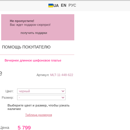
EN
РУС
UA
Не пропустите!
Вас ждет подарок-сюрприз!
получить подарки
ПОМОЩЬ ПОКУПАТЕЛЮ
Вечернее длинное шифоновое платье
е
Артикул:
MLT-11-448-622
Цвет:
Размер:
Выберите цвет и размер, чтобы узнать
наличие
Таблица размеров
5 799
Цена