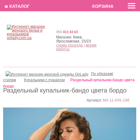
EN
РУС
UA
≣ КАТАЛОГ
КОРЗИНА
050
413 43 63
Магазин:
Киев,
Ярославская, 15/23
схема проезда
|
время
работы
По образам/
стилям
Купальники с пушапом
Раздельный купальник-бандо цвета
бордо
Раздельный купальник-бандо цвета бордо
Артикул:
MA-11-045-198