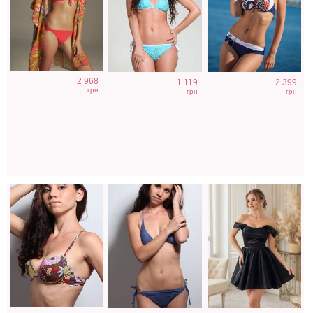
Итальянский
Синий
Короткое черное
2 968
1 119
2 399
раздельный
раздельный
нарядное
грн
грн
грн
купальник с
итальянский
короткое платье
чашечками
купальник на
на выпускной
завязках
Коричневое
Вечернее платье
Вечернее