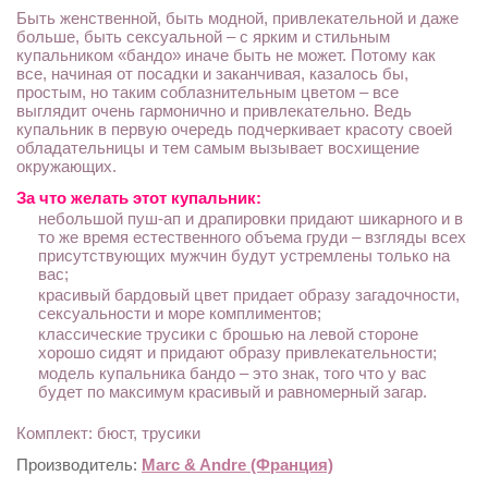
Быть женственной, быть модной, привлекательной и даже
больше, быть сексуальной – с ярким и стильным
купальником «бандо» иначе быть не может. Потому как
все, начиная от посадки и заканчивая, казалось бы,
простым, но таким соблазнительным цветом – все
выглядит очень гармонично и привлекательно. Ведь
купальник в первую очередь подчеркивает красоту своей
обладательницы и тем самым вызывает восхищение
окружающих.
За что желать этот купальник:
небольшой пуш-ап и драпировки придают шикарного и в
то же время естественного объема груди – взгляды всех
присутствующих мужчин будут устремлены только на
вас;
красивый бардовый цвет придает образу загадочности,
сексуальности и море комплиментов;
классические трусики с брошью на левой стороне
хорошо сидят и придают образу привлекательности;
модель купальника бандо – это знак, того что у вас
будет по максимум красивый и равномерный загар.
Комплект: бюст, трусики
Производитель:
Marc & Andre (Франция)