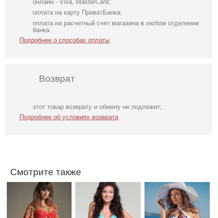
онлайн - Visa, MasterCard;
оплата на карту ПриватБанка;
оплата на расчетный счет магазина в любом отделении
банка.
Подробнее о способах оплаты
Возврат
Кораловый
Раздельный
Раздельный
этот товар возврату и обмену не подлежит;
купальник
купальник на
купальник с
Подробнее об условиях возврата
Magistral на
завязочках
плотной чашкой
завязках с
"султан"
уплотненной
чашкой
Смотрите также